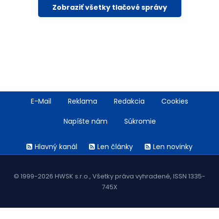
Zobraziť všetky tlačové správy
Footer
E-Mail
Reklama
Redakcia
Cookies
menu
Napíšte nám
Súkromie
Rss
Hlavný kanál
Len články
Len novinky
menu
© 1999-2026 HWSK s.r.o., Všetky práva vyhradené, ISSN 1335-
745X