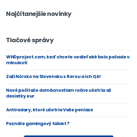
Najčítanejšie novinky
Tlačové správy
WHDproject.com, keď chcete vedieť aké bolo počasie v
minulosti
Zaži Nórsko na Slovensku s Iterou a ich QA!
Nové počítače domácnostiam ročne ušetria až
desiatky eur
Antiradary, ktoré ušetria Vaše peniaze
Poznáte gamingový tablet ?