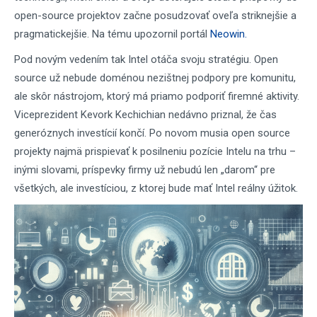
open-source projektov začne posudzovať oveľa striknejšie a
pragmatickejšie. Na tému upozornil portál
Neowin.
Pod novým vedením tak Intel otáča svoju stratégiu. Open
source už nebude doménou nezištnej podpory pre komunitu,
ale skôr nástrojom, ktorý má priamo podporiť firemné aktivity.
Viceprezident Kevork Kechichian nedávno priznal, že čas
generóznych investícií končí. Po novom musia open source
projekty najmä prispievať k posilneniu pozície Intelu na trhu –
inými slovami, príspevky firmy už nebudú len „darom“ pre
všetkých, ale investíciou, z ktorej bude mať Intel reálny úžitok.​