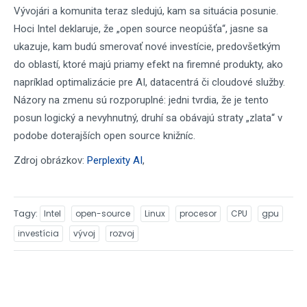
Vývojári a komunita teraz sledujú, kam sa situácia posunie.
Hoci Intel deklaruje, že „open source neopúšťa“, jasne sa
ukazuje, kam budú smerovať nové investície, predovšetkým
do oblastí, ktoré majú priamy efekt na firemné produkty, ako
napríklad optimalizácie pre AI, datacentrá či cloudové služby.
Názory na zmenu sú rozporuplné: jedni tvrdia, že je tento
posun logický a nevyhnutný, druhí sa obávajú straty „zlata“ v
podobe doterajších open source knižníc.​
Zdroj obrázkov:
Perplexity AI
,
Tagy
Intel
open-source
Linux
procesor
CPU
gpu
investícia
vývoj
rozvoj