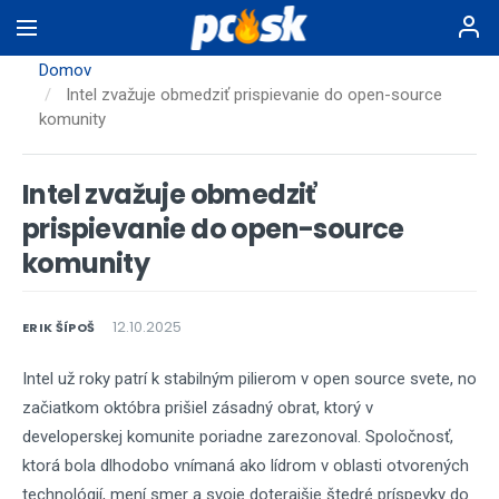
Skočiť
na
hlavný
Domov
obsah
Intel zvažuje obmedziť prispievanie do open-source
komunity
Intel zvažuje obmedziť
prispievanie do open-source
komunity
12.10.2025
ERIK ŠÍPOŠ
Intel už roky patrí k stabilným pilierom v open source svete, no
začiatkom októbra prišiel zásadný obrat, ktorý v
developerskej komunite poriadne zarezonoval. Spoločnosť,
ktorá bola dlhodobo vnímaná ako lídrom v oblasti otvorených
technológií, mení smer a svoje doterajšie štedré príspevky do