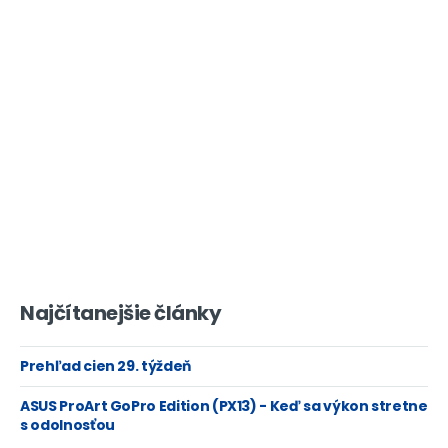
Najčítanejšie články
Prehľad cien 29. týždeň
ASUS ProArt GoPro Edition (PX13) - Keď sa výkon stretne
s odolnosťou