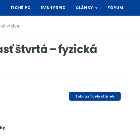
Y
TICHÉ PC
EV&HYBRID
ČLÁNKY
FÓRUM
cká vrstva
asť štvrtá – fyzická
Zobraziť celý článok
vky