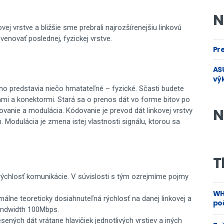
N
ej vrstve a bližšie sme prebrali najrozšírenejšiu linkovú
venovať poslednej, fyzickej vrstve.
Pre
ASU
vý
no predstavia niečo hmatateľné – fyzické. Sčasti budete
ami a konektormi. Stará sa o prenos dát vo forme bitov po
N
ovanie a modulácia. Kódovanie je prevod dát linkovej vrstvy
Modulácia je zmena istej vlastnosti signálu, ktorou sa
T
 rýchlosť komunikácie. V súvislosti s tým ozrejmíme pojmy
WH
álne teoreticky dosiahnuteľná rýchlosť na danej linkovej a
poč
bandwidth 100Mbps.
ných dát vrátane hlavičiek jednotlivých vrstiev a iných