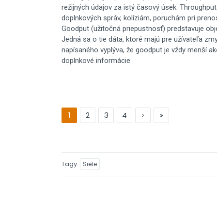
režijných údajov za istý časový úsek. Throughpu
doplnkových správ, kolíziám, poruchám pri prenos
Goodput (užitočná priepustnosť) predstavuje ob
Jedná sa o tie dáta, ktoré majú pre užívateľa zmys
napísaného vyplýva, že goodput je vždy menší ak
doplnkové informácie.
1
2
3
4
Tagy
Siete