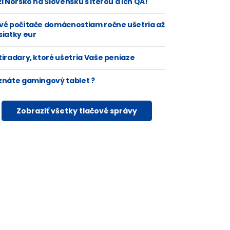
i Nórsko na Slovensku s Iterou a ich QA!
vé počítače domácnostiam ročne ušetria až
siatky eur
tiradary, ktoré ušetria Vaše peniaze
znáte gamingový tablet ?
Zobraziť všetky tlačové správy