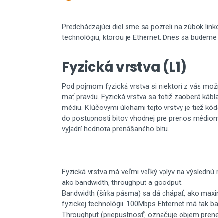
Predchádzajúci diel sme sa pozreli na zúbok linkov
technológiu, ktorou je Ethernet. Dnes sa budeme 
Fyzická vrstva (L1)
Pod pojmom fyzická vrstva si niektorí z vás mož
mať pravdu. Fyzická vrstva sa totiž zaoberá kábl
médiu. Kľúčovými úlohami tejto vrstvy je tiež kód
do postupnosti bitov vhodnej pre prenos médiom. 
vyjadrí hodnota prenášaného bitu.
Fyzická vrstva má veľmi veľký vplyv na výslednú
ako bandwidth, throughput a goodput.
Bandwidth (šírka pásma) sa dá chápať, ako maxim
fyzickej technológii. 100Mbps Ehternet má tak 
Throughput (priepustnosť) označuje objem prenese