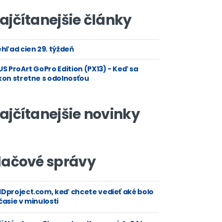
ajčítanejšie články
hľad cien 29. týždeň
S ProArt GoPro Edition (PX13) - Keď sa
kon stretne s odolnosťou
ajčítanejšie novinky
lačové správy
Dproject.com, keď chcete vedieť aké bolo
asie v minulosti