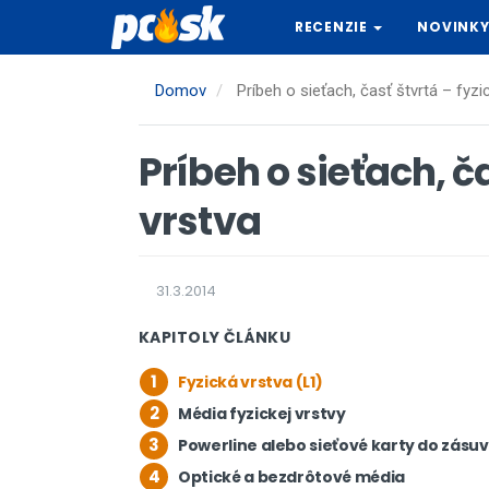
Skočiť
RECENZIE
NOVINK
na
hlavný
obsah
Domov
Príbeh o sieťach, časť štvrtá – fyzi
Príbeh o sieťach, č
vrstva
31.3.2014
KAPITOLY ČLÁNKU
1
Fyzická vrstva (L1)
2
Média fyzickej vrstvy
3
Powerline alebo sieťové karty do zásu
4
Optické a bezdrôtové média