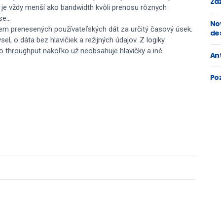
Zaž
t je vždy menší ako bandwidth kvôli prenosu rôznych
e...
No
jem prenesených používateľských dát za určitý časový úsek.
de
el, o dáta bez hlavičiek a režijných údajov. Z logiky
o throughput nakoľko už neobsahuje hlavičky a iné
An
Po