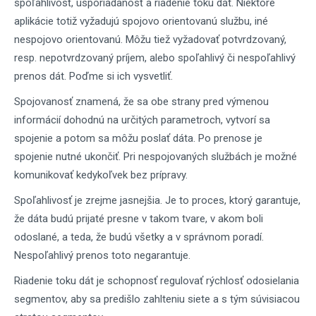
spoľahlivosť, usporiadanosť a riadenie toku dát. Niektoré
aplikácie totiž vyžadujú spojovo orientovanú službu, iné
nespojovo orientovanú. Môžu tiež vyžadovať potvrdzovaný,
resp. nepotvrdzovaný príjem, alebo spoľahlivý či nespoľahlivý
prenos dát. Poďme si ich vysvetliť.
Spojovanosť znamená, že sa obe strany pred výmenou
informácií dohodnú na určitých parametroch, vytvorí sa
spojenie a potom sa môžu poslať dáta. Po prenose je
spojenie nutné ukončiť. Pri nespojovaných službách je možné
komunikovať kedykoľvek bez prípravy.
Spoľahlivosť je zrejme jasnejšia. Je to proces, ktorý garantuje,
že dáta budú prijaté presne v takom tvare, v akom boli
odoslané, a teda, že budú všetky a v správnom poradí.
Nespoľahlivý prenos toto negarantuje.
Riadenie toku dát je schopnosť regulovať rýchlosť odosielania
segmentov, aby sa predišlo zahlteniu siete a s tým súvisiacou