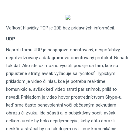
Veľkosť hlavičky TCP je 20B bez prídavných informácií.
UDP
Naproti tomu UDP je nespojovo orientovaný, nespoľahlivý,
nepotvrdzovaný a datagramovo orientovaný protokol. Neriadi
tok dát. Ako ste už možno vycítili, použije sa tam, kde sú
pripustené straty, avšak vyžaduje sa rýchlosť. Typickým
príkladom je video či hlas, kde je potreba real-time
komunikácie, avšak keď video stratí pár snímok, príliš to
nevadí. Príkladom je video hovor prostredníctvom Skype-u,
keď sme často benevolentní voči občasným seknutiam
obrazu či zvuku. Ide sčasti aj o subjektívny pocit, avšak
celkom určite by bolo nepríjemnejšie, keby dáta dorazili
neskôr a strácal by sa tak dojem real-time komunikácie.