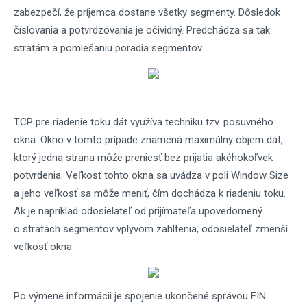
zabezpečí, že príjemca dostane všetky segmenty. Dôsledok
číslovania a potvrdzovania je očividný. Predchádza sa tak
stratám a pomiešaniu poradia segmentov.
TCP pre riadenie toku dát využíva techniku tzv. posuvného
okna. Okno v tomto prípade znamená maximálny objem dát,
ktorý jedna strana môže preniesť bez prijatia akéhokoľvek
potvrdenia. Veľkosť tohto okna sa uvádza v poli Window Size
a jeho veľkosť sa môže meniť, čím dochádza k riadeniu toku.
Ak je napríklad odosielateľ od prijímateľa upovedomený
o stratách segmentov vplyvom zahltenia, odosielateľ zmenší
veľkosť okna.
Po výmene informácii je spojenie ukončené správou FIN.