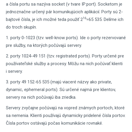
a čísla portu sa nazýva socket (v tvare IP:port). Socketom je
jednoznačne určený pár komunikujúcich aplikácií. Porty sú 2-
16
bajtové čísla, je ich možné teda použiť 2
=65 535. Delíme ich
do troch skupín.
1. porty 0-1023 (tzv. well-know ports). Ide o porty rezervované
pre služby, na ktorých počúvajú servery.
2. porty 1024-49 151 (tzv. registrated ports). Porty určené pre
používateľské služby a procesy. Môžu na nich počúvať klienti
i servery.
3. porty 49 152-65 535 (majú viaceré názvy ako private,
dynamic, ephemeral ports). Sú určené najmä pre klientov,
servery na nich počúvajú iba zriedka.
Servery zvyčajne počúvajú na vopred známych portoch, ktoré
sa nemenia. Klienti používajú dynamicky pridelené čísla portov.
Čísla portov ostávajú počas komunikácie rovnaké.