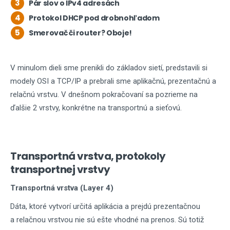
3
Pár slov o IPv4 adresách
4
Protokol DHCP pod drobnohľadom
5
Smerovač či router? Oboje!
V minulom dieli sme prenikli do základov sietí, predstavili si
modely OSI a TCP/IP a prebrali sme aplikačnú, prezentačnú a
relačnú vrstvu. V dnešnom pokračovaní sa pozrieme na
ďalšie 2 vrstvy, konkrétne na transportnú a sieťovú.
Transportná vrstva, protokoly
transportnej vrstvy
Transportná vrstva (Layer 4)
Dáta, ktoré vytvorí určitá aplikácia a prejdú prezentačnou
a relačnou vrstvou nie sú ešte vhodné na prenos. Sú totiž