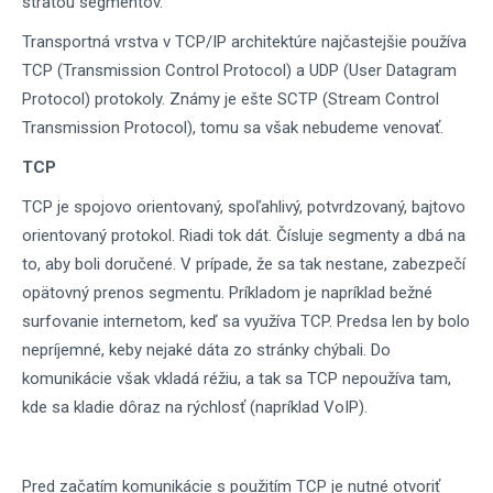
stratou segmentov.
Transportná vrstva v TCP/IP architektúre najčastejšie používa
TCP (Transmission Control Protocol) a UDP (User Datagram
Protocol) protokoly. Známy je ešte SCTP (Stream Control
Transmission Protocol), tomu sa však nebudeme venovať.
TCP
TCP je spojovo orientovaný, spoľahlivý, potvrdzovaný, bajtovo
orientovaný protokol. Riadi tok dát. Čísluje segmenty a dbá na
to, aby boli doručené. V prípade, že sa tak nestane, zabezpečí
opätovný prenos segmentu. Príkladom je napríklad bežné
surfovanie internetom, keď sa využíva TCP. Predsa len by bolo
nepríjemné, keby nejaké dáta zo stránky chýbali. Do
komunikácie však vkladá réžiu, a tak sa TCP nepoužíva tam,
kde sa kladie dôraz na rýchlosť (napríklad VoIP).
Pred začatím komunikácie s použitím TCP je nutné otvoriť