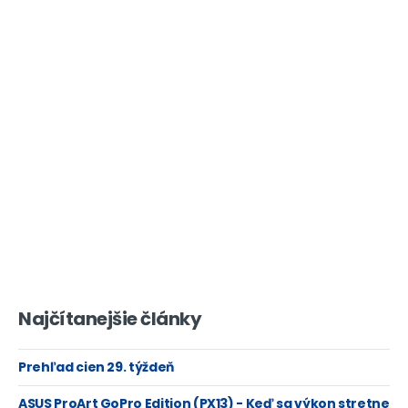
Najčítanejšie články
Prehľad cien 29. týždeň
ASUS ProArt GoPro Edition (PX13) - Keď sa výkon stretne