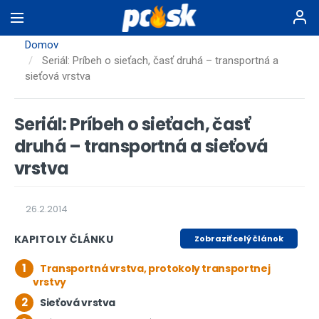
Skočiť
na
hlavný
Domov
obsah
Seriál: Príbeh o sieťach, časť druhá – transportná a
sieťová vrstva
Seriál: Príbeh o sieťach, časť
druhá – transportná a sieťová
vrstva
26.2.2014
KAPITOLY ČLÁNKU
Zobraziť celý článok
1
Transportná vrstva, protokoly transportnej
vrstvy
2
Sieťová vrstva