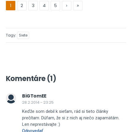
1
2
3
4
5
Tagy
Siete
Komentáre (1)
BiGTomEE
28.2.2014 - 23:25
Keďže som debil k sieťam, rád si tieto články
prečítam. Dúfam, že si z nich aj niečo zapamätám.
Len neprestávajte :)
Odpovedať