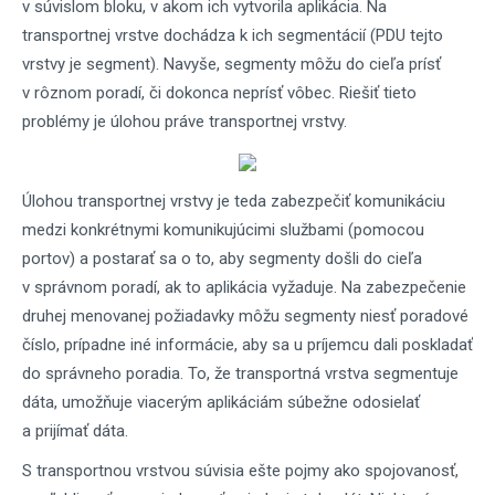
v súvislom bloku, v akom ich vytvorila aplikácia. Na
transportnej vrstve dochádza k ich segmentácií (PDU tejto
vrstvy je segment). Navyše, segmenty môžu do cieľa prísť
v rôznom poradí, či dokonca neprísť vôbec. Riešiť tieto
problémy je úlohou práve transportnej vrstvy.
Úlohou transportnej vrstvy je teda zabezpečiť komunikáciu
medzi konkrétnymi komunikujúcimi službami (pomocou
portov) a postarať sa o to, aby segmenty došli do cieľa
v správnom poradí, ak to aplikácia vyžaduje. Na zabezpečenie
druhej menovanej požiadavky môžu segmenty niesť poradové
číslo, prípadne iné informácie, aby sa u príjemcu dali poskladať
do správneho poradia. To, že transportná vrstva segmentuje
dáta, umožňuje viacerým aplikáciám súbežne odosielať
a prijímať dáta.
S transportnou vrstvou súvisia ešte pojmy ako spojovanosť,