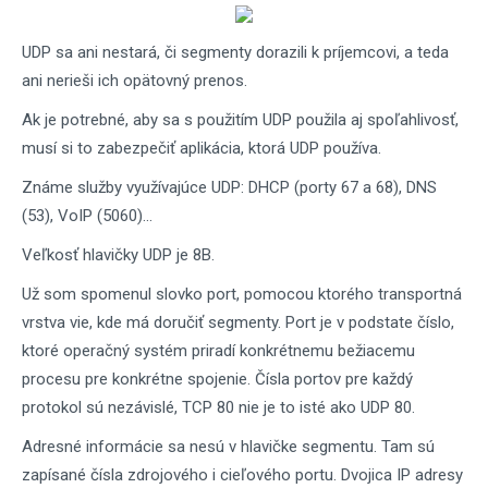
UDP sa ani nestará, či segmenty dorazili k príjemcovi, a teda
ani nerieši ich opätovný prenos.
Ak je potrebné, aby sa s použitím UDP použila aj spoľahlivosť,
musí si to zabezpečiť aplikácia, ktorá UDP používa.
Známe služby využívajúce UDP: DHCP (porty 67 a 68), DNS
(53), VoIP (5060)...
Veľkosť hlavičky UDP je 8B.
Už som spomenul slovko port, pomocou ktorého transportná
vrstva vie, kde má doručiť segmenty. Port je v podstate číslo,
ktoré operačný systém priradí konkrétnemu bežiacemu
procesu pre konkrétne spojenie. Čísla portov pre každý
protokol sú nezávislé, TCP 80 nie je to isté ako UDP 80.
Adresné informácie sa nesú v hlavičke segmentu. Tam sú
zapísané čísla zdrojového i cieľového portu. Dvojica IP adresy