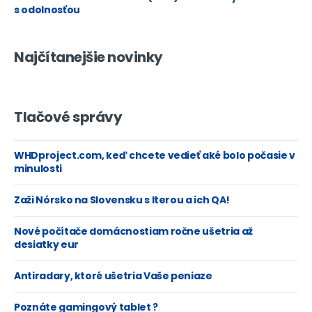
s odolnosťou
Najčítanejšie novinky
Tlačové správy
WHDproject.com, keď chcete vedieť aké bolo počasie v
minulosti
Zaži Nórsko na Slovensku s Iterou a ich QA!
Nové počítače domácnostiam ročne ušetria až
desiatky eur
Antiradary, ktoré ušetria Vaše peniaze
Poznáte gamingový tablet ?