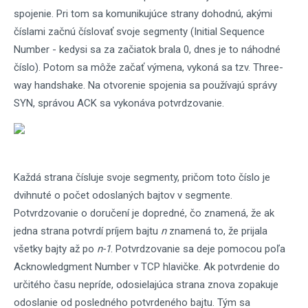
spojenie. Pri tom sa komunikujúce strany dohodnú, akými
číslami začnú číslovať svoje segmenty (Initial Sequence
Number - kedysi sa za začiatok brala 0, dnes je to náhodné
číslo). Potom sa môže začať výmena, vykoná sa tzv. Three-
way handshake. Na otvorenie spojenia sa používajú správy
SYN, správou ACK sa vykonáva potvrdzovanie.
Každá strana čísluje svoje segmenty, pričom toto číslo je
dvihnuté o počet odoslaných bajtov v segmente.
Potvrdzovanie o doručení je dopredné, čo znamená, že ak
jedna strana potvrdí príjem bajtu
n
znamená to, že prijala
všetky bajty až po
n-1
. Potvrdzovanie sa deje pomocou poľa
Acknowledgment Number v TCP hlavičke. Ak potvrdenie do
určitého času nepríde, odosielajúca strana znova zopakuje
odoslanie od posledného potvrdeného bajtu. Tým sa