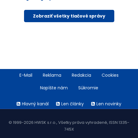
Zobraziť všetky tlačové správy
Footer
E-Mail
Reklama
Redakcia
Cookies
menu
Napíšte nám
Súkromie
Rss
Hlavný kanál
Len články
Len novinky
menu
© 1999-2026 HWSK s.r.o., Všetky práva vyhradené, ISSN 1335-
745X