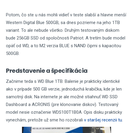
Potom, čo ste u nás mohli vidieť v teste slabší a hlavne menší
Western Digital Blue 500GB, sa dnes pozrieme na jeho 1TB
variant. To ale nebude všetko. Druhým testovaným diskom
bude 256GB SSD od spoločnosti Patriot. A tretím bude model
opäť od WD, a to M2 verzia BLUE s NAND čipmi s kapacitou
500GB.
Predstavenie a špecifikácia
Začnime teda s WD Blue 1TB. Balenie je prakticky identické
ako v prípade 500 GB verzie, jednoduchá krabička, kde je len
samotný disk. Na internete je ale možné stiahnuť WD SSD
Dashboard a ACRONIS (pre klonovanie diskov). Testovaný
model nesie označenie WDS100T1B0A. Opis disku prakticky
vynechám, pretože už sme ho rozobrali
v staršej recenzii tu
.