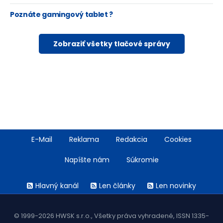
Poznáte gamingový tablet ?
Zobraziť všetky tlačové správy
Footer
E-Mail
Reklama
Redakcia
Cookies
menu
Napíšte nám
Súkromie
Rss
Hlavný kanál
Len články
Len novinky
menu
© 1999-2026 HWSK s.r.o., Všetky práva vyhradené, ISSN 1335-