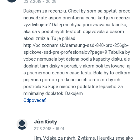
23.3.2018 - 20:29
Dakujem za recenziu. Chcel by som sa spytat, preco
neuvadzate aspon orientacnu cenu, ked ju v recenzii
vyzdvihujete? Dalej mi chyba porovnavacia tabulka,
aka sa v podobnych testoch objavovala a casom
akosi zmizla. Tu je priklad
http://pc.zoznam.sk/samsung-ssd-840-pro-256gb-
spickove-ssd-pre-profesionalov?page=9 Tabulka by
vobec nemusela byt delena podla kapacity disku, ale
doplnat tam disky v poradi, v akom boli testovane, aj
s priemernou cenou v case testu. Bola by to celkom
prijemna pomoc pre kupujucich a mozno by ich
postrcila ku kupe niecoho podstatne lepsieho za
minimalny doplatok. Dakujem.
Odpovedať
Ján Kisty
27.3.2018 - 16:01
Hm, Vďaka za návrh. Zvážime. Heuréku sme ako