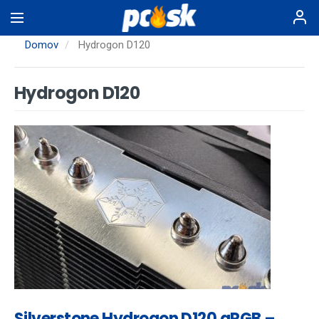
Skočiť
na
hlavný
Domov
Hydrogon D120
obsah
Hydrogon D120
Silverstone Hydrogon D120 aRGB –