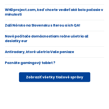
WHDproject.com, keď chcete vedieť aké bolo počasie v
minulosti
Zaži Nórsko na Slovensku s Iterou a ich QA!
Nové počítače domácnostiam ročne ušetria až
desiatky eur
Antiradary, ktoré ušetria Vaše peniaze
Poznáte gamingový tablet ?
Zobraziť všetky tlačové správy