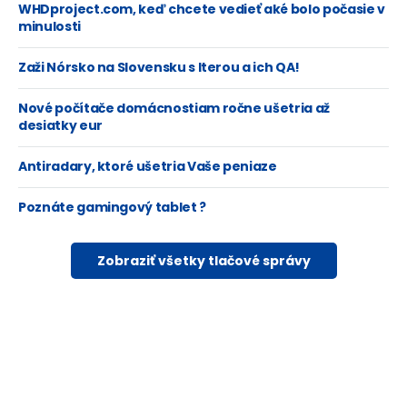
WHDproject.com, keď chcete vedieť aké bolo počasie v
minulosti
Zaži Nórsko na Slovensku s Iterou a ich QA!
Nové počítače domácnostiam ročne ušetria až
desiatky eur
Antiradary, ktoré ušetria Vaše peniaze
Poznáte gamingový tablet ?
Zobraziť všetky tlačové správy