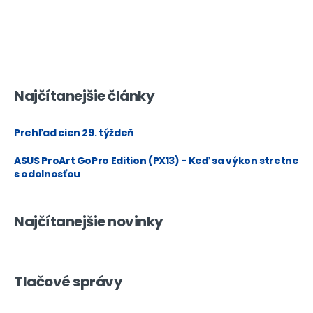
Najčítanejšie články
Prehľad cien 29. týždeň
ASUS ProArt GoPro Edition (PX13) - Keď sa výkon stretne
s odolnosťou
Najčítanejšie novinky
Tlačové správy