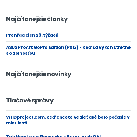
Najčítanejšie články
Prehľad cien 29. týždeň
ASUS ProArt GoPro Edition (PX13) - Keď sa výkon stretne
s odolnosťou
Najčítanejšie novinky
Tlačové správy
WHDproject.com, keď chcete vedieť aké bolo počasie v
minulosti
Zaži Nórsko na Slovensku s Iterou a ich QA!