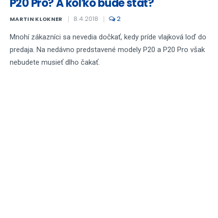
P20 Pro? A koľko bude stáť?
8.4.2018
2
MARTIN KLOKNER
Mnohí zákazníci sa nevedia dočkať, kedy príde vlajková loď do
predaja. Na nedávno predstavené modely P20 a P20 Pro však
nebudete musieť dlho čakať.