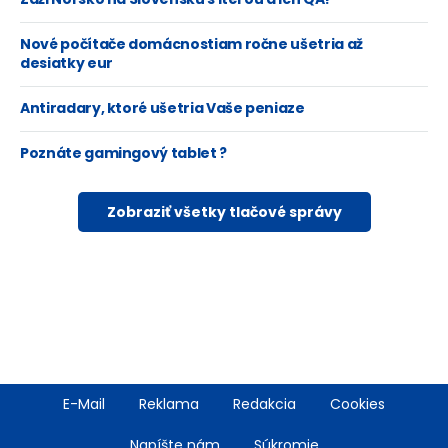
Nové počítače domácnostiam ročne ušetria až
desiatky eur
Antiradary, ktoré ušetria Vaše peniaze
Poznáte gamingový tablet ?
Zobraziť všetky tlačové správy
Footer
E-Mail
Reklama
Redakcia
Cookies
menu
Napíšte nám
Súkromie