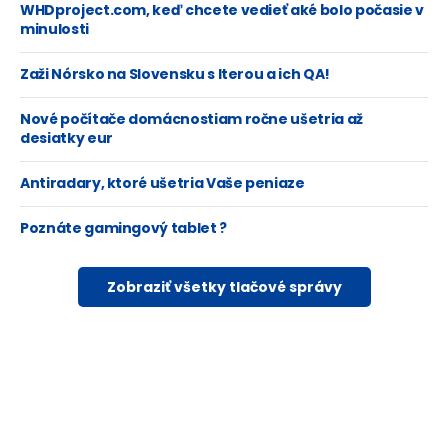
WHDproject.com, keď chcete vedieť aké bolo počasie v
minulosti
Zaži Nórsko na Slovensku s Iterou a ich QA!
Nové počítače domácnostiam ročne ušetria až
desiatky eur
Antiradary, ktoré ušetria Vaše peniaze
Poznáte gamingový tablet ?
Zobraziť všetky tlačové správy