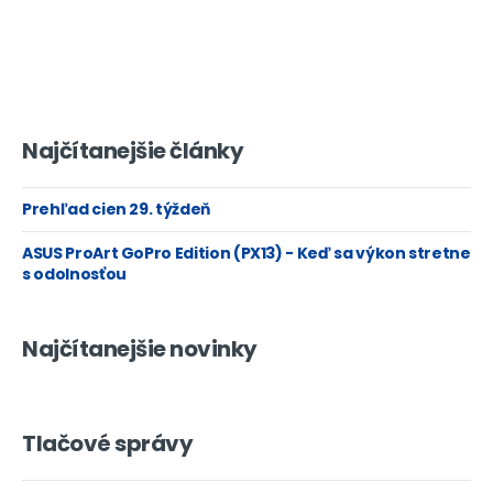
Najčítanejšie články
Prehľad cien 29. týždeň
ASUS ProArt GoPro Edition (PX13) - Keď sa výkon stretne
s odolnosťou
Najčítanejšie novinky
Tlačové správy