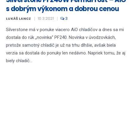
s dobrým výkonom a dobrou cenou
10.3.2021
3
LUKÁŠ LANCZ
Silverstone má v ponuke viacero AiO chladičov a dnes sa mi
dostala do rúk „novinka“ PF240. Novinka v úvodzovkách,
pretože samotný chladič je už na trhu dlhšie, avšak biela
verzia sa dostala do ponuky len nedávno. Napriek tomu, že aj
biely chladič...