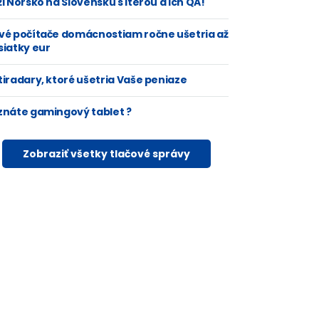
i Nórsko na Slovensku s Iterou a ich QA!
vé počítače domácnostiam ročne ušetria až
siatky eur
tiradary, ktoré ušetria Vaše peniaze
znáte gamingový tablet ?
Zobraziť všetky tlačové správy