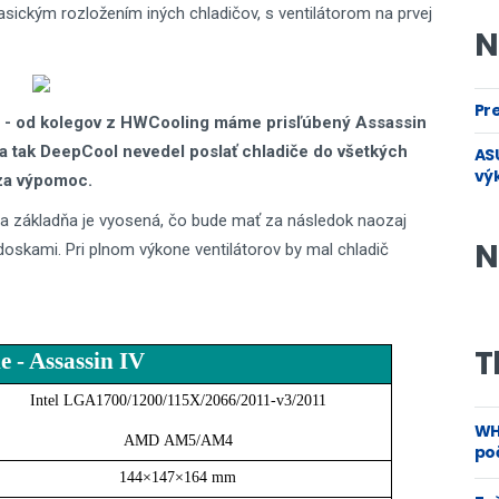
asickým rozložením iných chladičov, s ventilátorom na prvej
N
Pre
ro - od kolegov z HWCooling máme prisľúbený Assassin
d a tak DeepCool nevedel poslať chladiče do všetkých
ASU
vý
za výpomoc.
r a základňa je vyosená, čo bude mať za následok naozaj
N
oskami. Pri plnom výkone ventilátorov by mal chladič
T
e - Assassin IV
Intel LGA1700/1200/115X/2066/2011-v3/2011
WH
AMD AM5/AM4
poč
144×147×164 mm