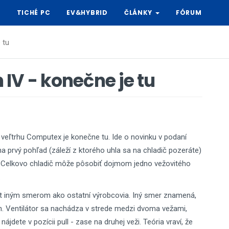
Y
TICHÉ PC
EV&HYBRID
ČLÁNKY
FÓRUM
 tu
IV - konečne je tu
veľtrhu Computex je konečne tu. Ide o novinku v podaní
a prvý pohľad (záleží z ktorého uhla sa na chladič pozeráte)
y. Celkovo chladič môže pôsobiť dojmom jedno vežovitého
.
rát iným smerom ako ostatní výrobcovia. Iný smer znamená,
ush. Ventilátor sa nachádza v strede medzi dvoma vežami,
ájdete v pozícii pull - zase na druhej veži. Teória vraví, že