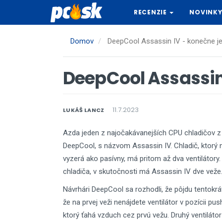
Skočiť
RECENZIE
NOVINK
na
hlavný
obsah
Domov
DeepCool Assassin IV - konečne je
DeepCool Assassin 
11.7.2023
LUKÁŠ LANCZ
Azda jeden z najočakávanejších CPU chladičov z 
DeepCool, s názvom Assassin IV. Chladič, ktorý n
vyzerá ako pasívny, má pritom až dva ventilátor
chladiča, v skutočnosti má Assassin IV dve veže
Návrhári DeepCool sa rozhodli, že pôjdu tentok
že na prvej veži nenájdete ventilátor v pozícii p
ktorý ťahá vzduch cez prvú vežu. Druhý ventilátor n