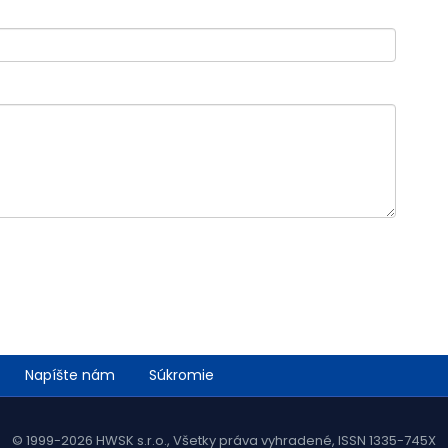
Napíšte nám
Súkromie
© 1999-2026 HWSK s.r.o., Všetky práva vyhradené, ISSN 1335-745X