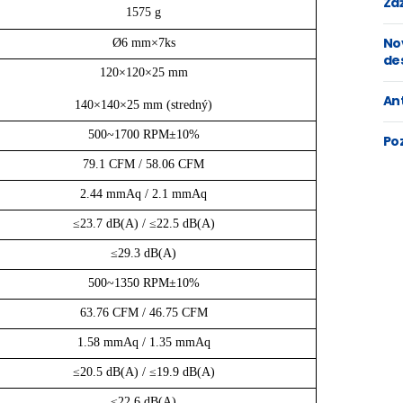
Zaž
1575 g
No
Ø6 mm×7ks
de
120×120×25 mm
An
140×140×25 mm (stredný)
500~1700 RPM±10%
Po
79.1 CFM / 58.06 CFM
2.44 mmAq / 2.1 mmAq
≤23.7 dB(A) / ≤22.5 dB(A)
≤29.3 dB(A)
500~1350 RPM±10%
63.76 CFM / 46.75 CFM
1.58 mmAq / 1.35 mmAq
≤20.5 dB(A) / ≤19.9 dB(A)
≤22.6 dB(A)