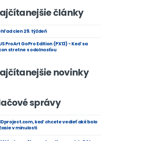
ajčítanejšie články
hľad cien 29. týždeň
S ProArt GoPro Edition (PX13) - Keď sa
kon stretne s odolnosťou
ajčítanejšie novinky
lačové správy
Dproject.com, keď chcete vedieť aké bolo
asie v minulosti