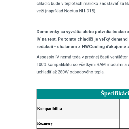
chladič bude v teplotách máličko zaostávať za kl
veži (napríklad Noctua NH-D15).
Domnienky sa vyvrátia alebo potvrdia čosko
IV na test. Po tomto chladiči je veľký deman
redakcií - chalanom z HWCooling ďakujeme 
Assassin IV nemá teda v prednej časti ventiláto
100% kompatibilitu so všetkými RAM modulmi a d
uchladiť až 280W odpadového tepla.
Špecifikáci
Kompatibilita
Rozmery