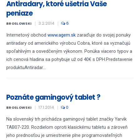
Antiradary, ktoré ušetria Vaše
peniaze
3.2.2014
6
BROSLOWSKI
Internetový obchod
www.agem.sk
zaraďuje do svojej ponuky
antiradary od amerického výrobcu Cobra, ktoré sa vyznačujú
spoľahlivým a osvedčeným výkonom. Ponúka viacero typov a
ich cenová hladina sa pohybuje už od 40€ s DPH.Predstavenie
produktuAntiradar...
Poznáte gamingový tablet ?
17.1.2014
0
BROSLOWSKI
Na slovenský trh prichádza gamingový tablet značky Yarvik
TAB07-220. Rozdielom oproti klasickému tabletu a zároveň
jeho prednosťou je umiestnenie plne programovateľných