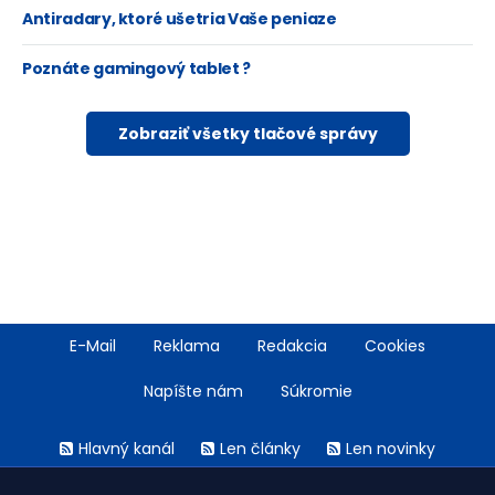
Antiradary, ktoré ušetria Vaše peniaze
Poznáte gamingový tablet ?
Zobraziť všetky tlačové správy
Footer
E-Mail
Reklama
Redakcia
Cookies
menu
Napíšte nám
Súkromie
Rss
Hlavný kanál
Len články
Len novinky
menu