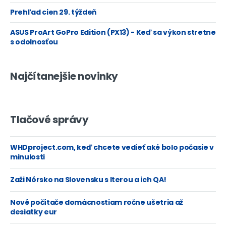
Prehľad cien 29. týždeň
ASUS ProArt GoPro Edition (PX13) - Keď sa výkon stretne
s odolnosťou
Najčítanejšie novinky
Tlačové správy
WHDproject.com, keď chcete vedieť aké bolo počasie v
minulosti
Zaži Nórsko na Slovensku s Iterou a ich QA!
Nové počítače domácnostiam ročne ušetria až
desiatky eur