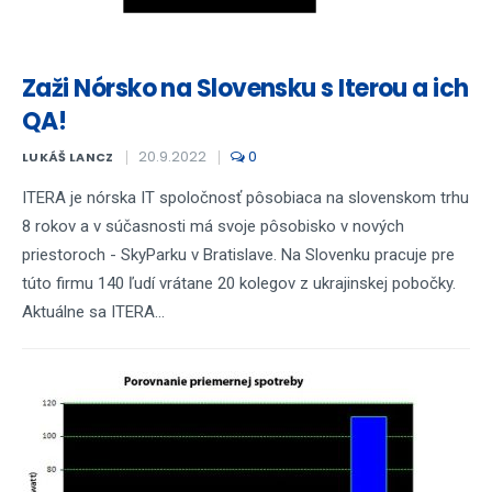
Zaži Nórsko na Slovensku s Iterou a ich
QA!
20.9.2022
0
LUKÁŠ LANCZ
ITERA je nórska IT spoločnosť pôsobiaca na slovenskom trhu
8 rokov a v súčasnosti má svoje pôsobisko v nových
priestoroch - SkyParku v Bratislave. Na Slovenku pracuje pre
túto firmu 140 ľudí vrátane 20 kolegov z ukrajinskej pobočky.
Aktuálne sa ITERA...