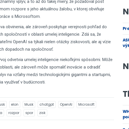
znamný vplyv, a to až do takej miery, že požadoval post
N
iamom rozpore s jeho aktuálnou žalobu, v ktorej obviňuje
upráce s Microsoftom.
a obvinenia, ale zároveň poskytuje verejnosti pohľad do
Pre
h spoločností v oblasti umelej inteligencie. Zdá sa, že
ASU
mi OpenAI sa týkali nielen otázky ziskovosti, ale aj vízie
vý
nych dopadoch na spoločnosť.
ývoj odvetvia umelej inteligencie niekoľkými spôsobmi. Môže
N
o oblasti, ale zároveň môže spomaliť inovácie a odradiť
lyv na vzťahy medzi technologickými gigantmi a startupmi,
a využívať v budúcnosti.
T
usk
elon
Musk
chatgpt
OpenAI
Microsoft
WH
ia
rozpor
spor
zisk
poč