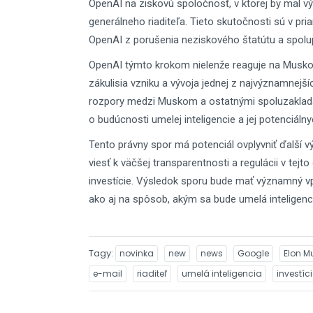
OpenAI na ziskovú spoločnosť, v ktorej by mal vý
generálneho riaditeľa. Tieto skutočnosti sú v pr
OpenAI z porušenia neziskového štatútu a spol
OpenAI týmto krokom nielenže reaguje na Muskov
zákulisia vzniku a vývoja jednej z najvýznamnejšíc
rozpory medzi Muskom a ostatnými spoluzakladateľ
o budúcnosti umelej inteligencie a jej potenciál
Tento právny spor má potenciál ovplyvniť ďalší v
viesť k väčšej transparentnosti a regulácii v tejt
investície. Výsledok sporu bude mať významný vp
ako aj na spôsob, akým sa bude umelá inteligenci
Tagy
novinka
new
news
Google
Elon M
e-mail
riaditeľ
umelá inteligencia
investíc