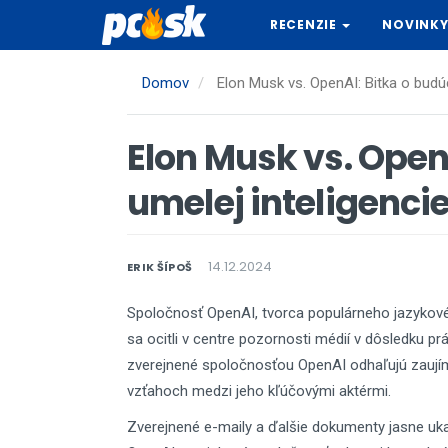
Skočiť
RECENZIE
NOVINK
na
hlavný
obsah
Domov
Elon Musk vs. OpenAI: Bitka o budúc
Elon Musk vs. Open
umelej inteligenci
14.12.2024
ERIK ŠÍPOŠ
Spoločnosť OpenAI, tvorca populárneho jazykové
sa ocitli v centre pozornosti médií v dôsledku 
zverejnené spoločnosťou OpenAI odhaľujú zaujíma
vzťahoch medzi jeho kľúčovými aktérmi.
Zverejnené e-maily a ďalšie dokumenty jasne uk