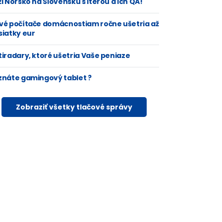
i Nórsko na Slovensku s Iterou a ich QA!
vé počítače domácnostiam ročne ušetria až
siatky eur
tiradary, ktoré ušetria Vaše peniaze
znáte gamingový tablet ?
Zobraziť všetky tlačové správy