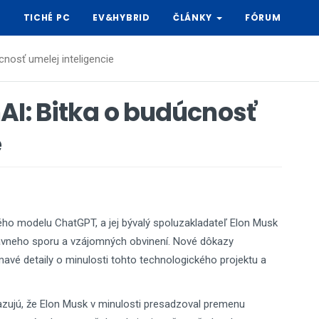
Y
TICHÉ PC
EV&HYBRID
ČLÁNKY
FÓRUM
nosť umelej inteligencie
AI: Bitka o budúcnosť
e
ho modelu ChatGPT, a jej bývalý spoluzakladateľ Elon Musk
právneho sporu a vzájomných obvinení. Nové dôkazy
vé detaily o minulosti tohto technologického projektu a
azujú, že Elon Musk v minulosti presadzoval premenu