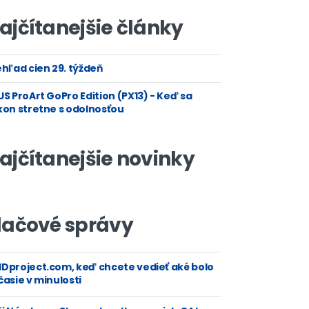
ajčítanejšie články
hľad cien 29. týždeň
S ProArt GoPro Edition (PX13) - Keď sa
kon stretne s odolnosťou
ajčítanejšie novinky
lačové správy
Dproject.com, keď chcete vedieť aké bolo
asie v minulosti