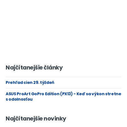
Najčítanejšie články
Prehľad cien 29. týždeň
ASUS ProArt GoPro Edition (PX13) - Keď sa výkon stretne
s odolnosťou
Najčítanejšie novinky