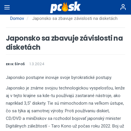
Skočiť
na
hlavný
Domov
Japonsko sa zbavuje závislosti na disketách
obsah
Japonsko sa zbavuje závislosti na
disketách
1.3.2024
ERIK ŠÍPOŠ
Japonsko postupne inovuje svoje byrokratické postupy.
Japonsko je známe svojou technologickou vyspelosťou, lenže
aj v tejto krajine sa kde-tu používajú zastarané nástroje, ako
napríklad 3,5" diskety. Tie sú mimochodom na veľkom ústupe,
čo sa týka aj samotnej výroby. Proti používaniu diskiet,
CD/DVD a miniDiskov sa rozhodol bojovať japonský minister
Digitálnych záležitostí - Taro Kono už počas roku 2022. Boj už