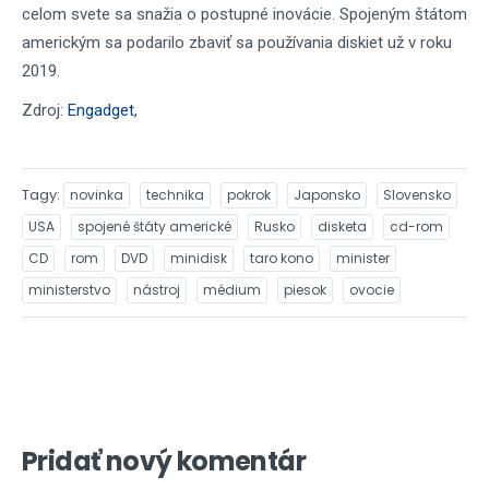
celom svete sa snažia o postupné inovácie. Spojeným štátom
americkým sa podarilo zbaviť sa používania diskiet už v roku
2019.
Zdroj:
Engadget
,
Tagy
novinka
technika
pokrok
Japonsko
Slovensko
USA
spojené štáty americké
Rusko
disketa
cd-rom
CD
rom
DVD
minidisk
taro kono
minister
ministerstvo
nástroj
médium
piesok
ovocie
Pridať nový komentár