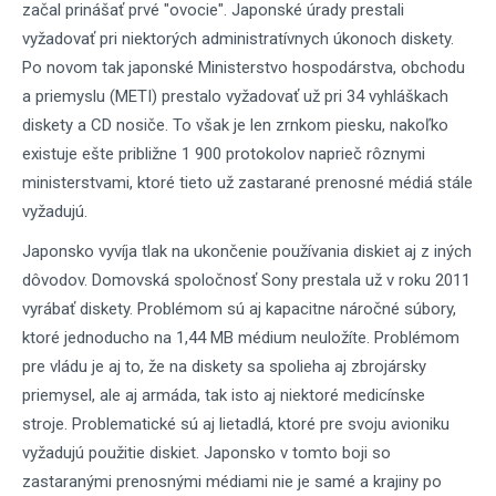
začal prinášať prvé "ovocie". Japonské úrady prestali
vyžadovať pri niektorých administratívnych úkonoch diskety.
Po novom tak japonské Ministerstvo hospodárstva, obchodu
a priemyslu (METI) prestalo vyžadovať už pri 34 vyhláškach
diskety a CD nosiče. To však je len zrnkom piesku, nakoľko
existuje ešte približne 1 900 protokolov naprieč rôznymi
ministerstvami, ktoré tieto už zastarané prenosné médiá stále
vyžadujú.
Japonsko vyvíja tlak na ukončenie používania diskiet aj z iných
dôvodov. Domovská spoločnosť Sony prestala už v roku 2011
vyrábať diskety. Problémom sú aj kapacitne náročné súbory,
ktoré jednoducho na 1,44 MB médium neuložíte. Problémom
pre vládu je aj to, že na diskety sa spolieha aj zbrojársky
priemysel, ale aj armáda, tak isto aj niektoré medicínske
stroje. Problematické sú aj lietadlá, ktoré pre svoju avioniku
vyžadujú použitie diskiet. Japonsko v tomto boji so
zastaranými prenosnými médiami nie je samé a krajiny po