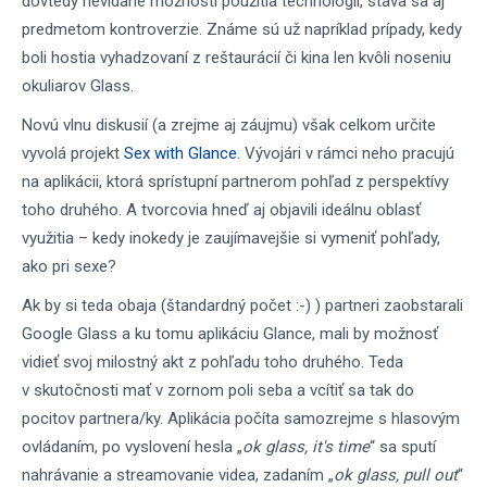
dovtedy nevídané možnosti použitia technológií, stáva sa aj
predmetom kontroverzie. Známe sú už napríklad prípady, kedy
boli hostia vyhadzovaní z reštaurácií či kina len kvôli noseniu
okuliarov Glass.
Novú vlnu diskusií (a zrejme aj záujmu) však celkom určite
vyvolá projekt
Sex with Glance
. Vývojári v rámci neho pracujú
na aplikácii, ktorá sprístupní partnerom pohľad z perspektívy
toho druhého. A tvorcovia hneď aj objavili ideálnu oblasť
využitia – kedy inokedy je zaujímavejšie si vymeniť pohľady,
ako pri sexe?
Ak by si teda obaja (štandardný počet :-) ) partneri zaobstarali
Google Glass a ku tomu aplikáciu Glance, mali by možnosť
vidieť svoj milostný akt z pohľadu toho druhého. Teda
v skutočnosti mať v zornom poli seba a vcítiť sa tak do
pocitov partnera/ky. Aplikácia počíta samozrejme s hlasovým
ovládaním, po vyslovení hesla „
ok glass, it's time
“ sa sputí
nahrávanie a streamovanie videa, zadaním „
ok glass, pull out
“