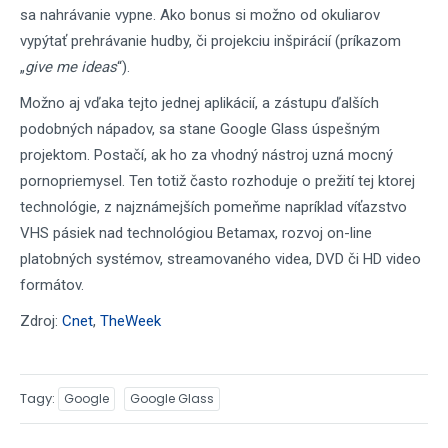
sa nahrávanie vypne. Ako bonus si možno od okuliarov
vypýtať prehrávanie hudby, či projekciu inšpirácií (príkazom
„
give me ideas
“).
Možno aj vďaka tejto jednej aplikácií, a zástupu ďalších
podobných nápadov, sa stane Google Glass úspešným
projektom. Postačí, ak ho za vhodný nástroj uzná mocný
pornopriemysel. Ten totiž často rozhoduje o prežití tej ktorej
technológie, z najznámejších pomeňme napríklad víťazstvo
VHS pásiek nad technológiou Betamax, rozvoj on-line
platobných systémov, streamovaného videa, DVD či HD video
formátov.
Zdroj:
Cnet
,
TheWeek
Tagy
Google
Google Glass