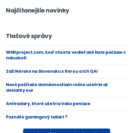
Najčítanejšie novinky
Tlačové správy
WHDproject.com, keď chcete vedieť aké bolo počasie v
minulosti
Zaži Nórsko na Slovensku s Iterou a ich QA!
Nové počítače domácnostiam ročne ušetria až
desiatky eur
Antiradary, ktoré ušetria Vaše peniaze
Poznáte gamingový tablet ?