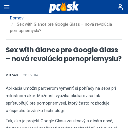
Skočiť
na
hlavný
Domov
obsah
Sex with Glance pre Google Glass – nová revolúcia
pornopriemyslu?
Sex with Glance pre Google Glass
– nová revolúcia pornopriemyslu?
26.1.2014
GUDAS
Aplikácia umožní partnerom vymeniť si pohľady na seba pri
milostnom akte. Možnosti využitia okuliarov sa tak
sprístupňujú pre pornopriemysel, ktorý často rozhoduje
o úspechu či zániku technológií.
Tak, ako je projekt Google Glass zaujímavý a otvára nové,