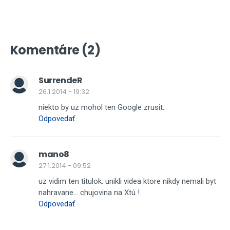
Komentáre (2)
SurrendeR
26.1.2014 - 19:32
niekto by uz mohol ten Google zrusit..
Odpovedať
mano8
27.1.2014 - 09:52
uz vidim ten titulok: unikli videa ktore nikdy nemali byt
nahravane... chujovina na Xtú !
Odpovedať