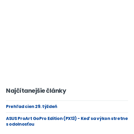
Najčítanejšie články
Prehľad cien 29. týždeň
ASUS ProArt GoPro Edition (PX13) - Keď sa výkon stretne
s odolnosťou