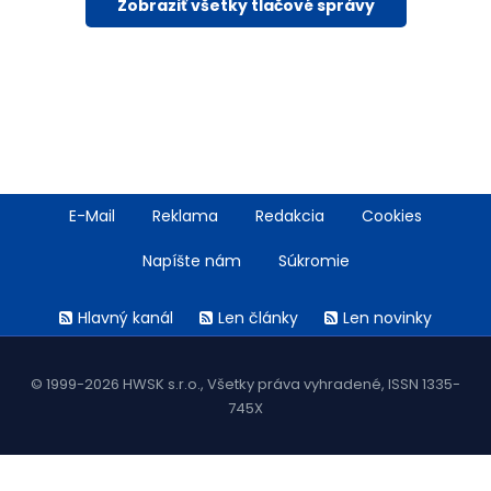
Zobraziť všetky tlačové správy
Footer
E-Mail
Reklama
Redakcia
Cookies
menu
Napíšte nám
Súkromie
Rss
Hlavný kanál
Len články
Len novinky
menu
© 1999-2026 HWSK s.r.o., Všetky práva vyhradené, ISSN 1335-
745X