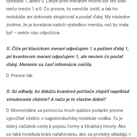
výsledok 1, alebo 0. Lenže pred meraním mohol byť ten stav
niečo medzi 1 a 0. Čo presne, to nemôže zistiť, a tak ho
nedokáže ani dokonale skopírovať a poslať ďalej. My následne
zistíme, že je korelácia našich výsledkov menšia, než by mala
byť – niekto nás odpočúva.
S: Čiže pri klasickom meraní odpočujem 1 a pošlem ďalej 1,
pri kvantovom meraní odpočujem 1, ale neviem čo poslať
ďalej. Meraním sa časť informácie zničila.
D: Presne tak.
S: Sú odhady, ko dokážu kvantové počítače zlepšiť napríklad
simulovanie chémie? A načo je to vlastne dobré?
D: Momentálne sa pomocou troch qubitov podarilo presne
vypočítať všeličo o najjedonduchšej molekule vodíka. To je
dobrý začiatok cesty k popisu formy a štruktúry hmoty. Ako
sa taká molekula bráni naťahovaniu, ako sa proteíny skladajú v