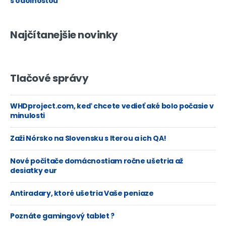
s odolnosťou
Najčítanejšie novinky
Tlačové správy
WHDproject.com, keď chcete vedieť aké bolo počasie v
minulosti
Zaži Nórsko na Slovensku s Iterou a ich QA!
Nové počítače domácnostiam ročne ušetria až
desiatky eur
Antiradary, ktoré ušetria Vaše peniaze
Poznáte gamingový tablet ?