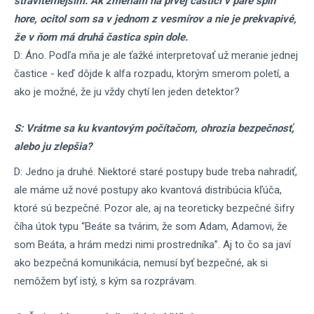
stráviteľnejším. Ak zmeriam na prvej častici v páre spin
hore, ocitol som sa v jednom z vesmírov a nie je prekvapivé,
že v ňom má druhá častica spin dole.
D: Áno. Podľa mňa je ale ťažké interpretovať už meranie jednej
častice - keď dôjde k alfa rozpadu, ktorým smerom poletí, a
ako je možné, že ju vždy chytí len jeden detektor?
S: Vrátme sa ku kvantovým počítačom, ohrozia bezpečnosť,
alebo ju zlepšia?
D: Jedno ja druhé. Niektoré staré postupy bude treba nahradiť,
ale máme už nové postupy ako kvantová distribúcia kľúča,
ktoré sú bezpečné. Pozor ale, aj na teoreticky bezpečné šifry
číha útok typu “Beáte sa tvárim, že som Adam, Adamovi, že
som Beáta, a hrám medzi nimi prostredníka”. Aj to čo sa javí
ako bezpečná komunikácia, nemusí byť bezpečné, ak si
nemôžem byť istý, s kým sa rozprávam.