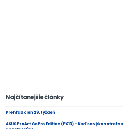
Najčítanejšie články
Prehľad cien 29. týždeň
ASUS ProArt GoPro Edition (PX13) - Keď sa výkon stretne