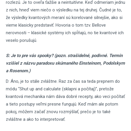
rozlezú. Je to oveľa ťažšie a neintuitívne. Keď odmeriam jednu
z nich, hneď viem niečo o výsledku na tej druhej. Čudné je to,
že výsledky kvantových meraní sú korelované silnejšie, ako si
vieme klasicky predstaviť. Hovoria o tom tzv. Bellove
nerovnosti – klasické systémy ich spĺňajú, no tie kvantové ich
veselo porušujú.
S: Je to pre vás spooky? (pozn. strašidelné, podivné. Termín
vzišiel z názvu paradoxu skúmaného Einsteinom, Podolskym
a Rosenom.)
D: Áno, je to stále zvláštne. Raz za čas sa teda prepnem do
módu “Shut up and calculate (sklapni a počítaj)”, pretože
kvantová mechanika nám dáva dobré recepty, ako veci počítať
a tieto postupy veľmi presne fungujú. Keď mám ale potom
pokoj, môžem začať znovu rozmýšlať, prečo je to také
zvláštne a ako to interpretovať.