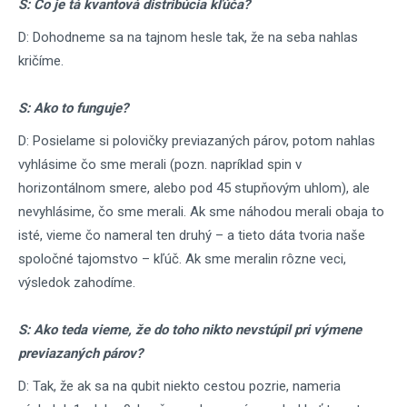
S: Čo je tá kvantová distribúcia kľúča?
D: Dohodneme sa na tajnom hesle tak, že na seba nahlas
kričíme.
S: Ako to funguje?
D: Posielame si polovičky previazaných párov, potom nahlas
vyhlásime čo sme merali (pozn. napríklad spin v
horizontálnom smere, alebo pod 45 stupňovým uhlom), ale
nevyhlásime, čo sme merali. Ak sme náhodou merali obaja to
isté, vieme čo nameral ten druhý – a tieto dáta tvoria naše
spoločné tajomstvo – kľúč. Ak sme meralin rôzne veci,
výsledok zahodíme.
S: Ako teda vieme, že do toho nikto nevstúpil pri výmene
previazaných párov?
D: Tak, že ak sa na qubit niekto cestou pozrie, nameria