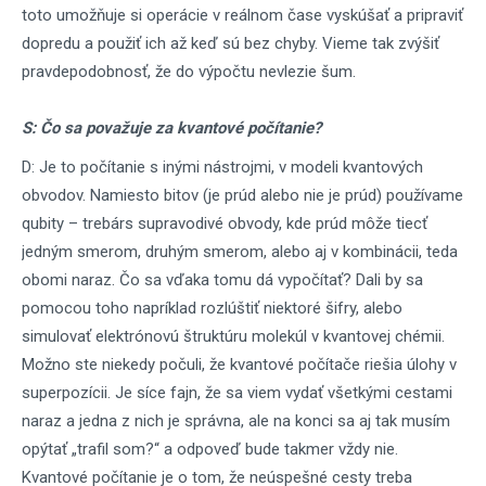
toto umožňuje si operácie v reálnom čase vyskúšať a pripraviť
dopredu a použiť ich až keď sú bez chyby. Vieme tak zvýšiť
pravdepodobnosť, že do výpočtu nevlezie šum.
S: Čo sa považuje za kvantové počítanie?
D: Je to počítanie s inými nástrojmi, v modeli kvantových
obvodov. Namiesto bitov (je prúd alebo nie je prúd) používame
qubity – trebárs supravodivé obvody, kde prúd môže tiecť
jedným smerom, druhým smerom, alebo aj v kombinácii, teda
obomi naraz. Čo sa vďaka tomu dá vypočítať? Dali by sa
pomocou toho napríklad rozlúštiť niektoré šifry, alebo
simulovať elektrónovú štruktúru molekúl v kvantovej chémii.
Možno ste niekedy počuli, že kvantové počítače riešia úlohy v
superpozícii. Je síce fajn, že sa viem vydať všetkými cestami
naraz a jedna z nich je správna, ale na konci sa aj tak musím
opýtať „trafil som?“ a odpoveď bude takmer vždy nie.
Kvantové počítanie je o tom, že neúspešné cesty treba