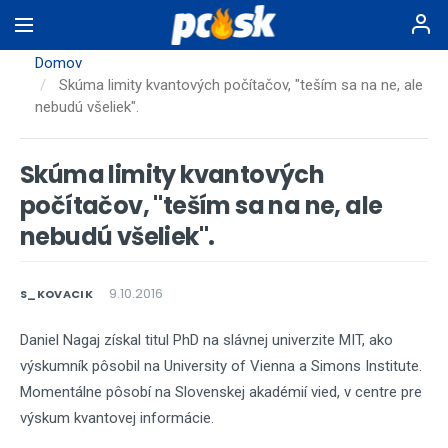
Skočiť
na
hlavný
Domov
obsah
Skúma limity kvantových počítačov, "teším sa na ne, ale
nebudú všeliek".
Skúma limity kvantových
počítačov, "teším sa na ne, ale
nebudú všeliek".
9.10.2016
S_KOVACIK
Daniel Nagaj získal titul PhD na slávnej univerzite MIT, ako
výskumník pôsobil na University of Vienna a Simons Institute.
Momentálne pôsobí na Slovenskej akadémií vied, v centre pre
výskum kvantovej informácie.