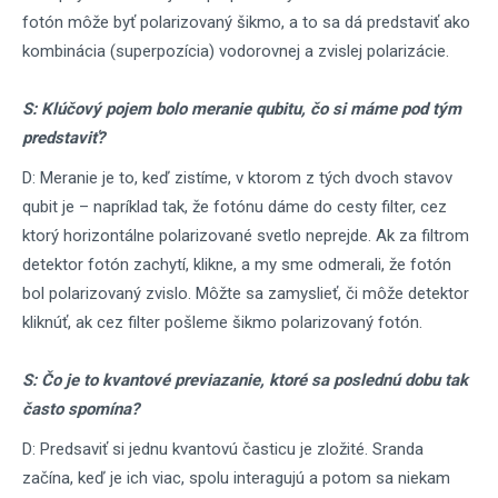
fotón môže byť polarizovaný šikmo, a to sa dá predstaviť ako
kombinácia (superpozícia) vodorovnej a zvislej polarizácie.
S: Klúčový pojem bolo meranie qubitu, čo si máme pod tým
predstaviť?
D: Meranie je to, keď zistíme, v ktorom z tých dvoch stavov
qubit je – napríklad tak, že fotónu dáme do cesty filter, cez
ktorý horizontálne polarizované svetlo neprejde. Ak za filtrom
detektor fotón zachytí, klikne, a my sme odmerali, že fotón
bol polarizovaný zvislo. Môžte sa zamyslieť, či môže detektor
kliknúť, ak cez filter pošleme šikmo polarizovaný fotón.
S: Čo je to kvantové previazanie, ktoré sa poslednú dobu tak
často spomína?
D: Predsaviť si jednu kvantovú časticu je zložité. Sranda
začína, keď je ich viac, spolu interagujú a potom sa niekam