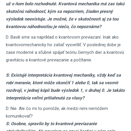
už o ňom bolo rozhodnuté. Kvantová mechanika má zas takú
skutočnú náhodnosť, kým sa nepozriem, žiaden presný
výsledok neexistuje. Je možné, že v skutočnosti aj za tou
kvantovou náhodnosťou je niečo, čo nepoznáme?
D: Bavili sme sa napríklad o kvantovom previazaní. Inak ako
kvantovomechanicky ho zatiaľ vysvetliť. V poslednej dobe je
zase moderné a sľubné spájať teóriu čiernych dier a kvantovú
gravitáciu a kvantové previazanie a počítanie.
S: Existujé interpretácia kvantovej mechaniky, vždy keď sa
robí meranie, ktoré môže skončiť 1 alebo 0, tak sa vesmír
rozdvojí, v jednej kópii bude výsledok 1, v druhej 0. Je takáto
interpretácia veľmi pritiahnutá za vlasy?
D: Nie. Ale čo mi to pomôže, ak medzi nimi nemôžem
komunikovať?
S: Osobne, spravilo by to kvantové previazanie