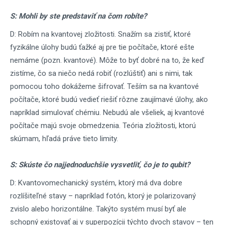
S: Mohli by ste predstaviť na čom robíte?
D: Robím na kvantovej zložitosti. Snažím sa zistiť, ktoré
fyzikálne úlohy budú ťažké aj pre tie počítače, ktoré ešte
nemáme (pozn. kvantové). Môže to byť dobré na to, že keď
zistíme, čo sa niečo nedá robiť (rozlúštiť) ani s nimi, tak
pomocou toho dokážeme šifrovať. Teším sa na kvantové
počítače, ktoré budú vedieť riešiť rôzne zaujímavé úlohy, ako
napríklad simulovať chémiu. Nebudú ale všeliek, aj kvantové
počítače majú svoje obmedzenia. Teória zložitosti, ktorú
skúmam, hľadá práve tieto limity.
S: Skúste čo najjednoduchšie vysvetliť, čo je to qubit?
D: Kvantovomechanický systém, ktorý má dva dobre
rozlíšiteľné stavy – napríklad fotón, ktorý je polarizovaný
zvislo alebo horizontálne. Takýto systém musí byť ale
schopný existovať aj v superpozícii týchto dvoch stavov – ten