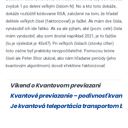
zvyšok 1 po delení veľkým číslom N). No a kto toto dokáže,
dokáže rozlúštiť kódovanie RSA, založené na tom, že hľadať
delitele veľkých čísel (faktorizovať) je ťažké. Ak mám dve čísla,
vynásobiť ich ide ľahko. Ak sa ale pýtam, aké (pozn. celé) čísla
mám vynásobiť, aby som dostal napríklad 2021, je to ťažšie
(tu je výsledok je 43x47). Pri veľkých číslach (stovky cifier)
toto začne byť prakticky nevypočítateľné. Pomocou teórie
čísel ale Peter Shor ukázal, ako nám hľadanie periódy (jeho
kvantovým algoritmom) dovolí efektívne faktorizovať.
Víkend o Kvantovom previazaní
Kvantové previazanie – podivnosť kvantov
Je kvantová teleportácia transportom bu