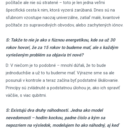
počítače ale nie sú stratené – toto je len jedna veľmi
špecifická cesta k nim, ktorá vyzerá zarúbaná. Dnes sú na
sľubnom vzostupe naozaj univerzálne, zatiaľ malé, kvantové
počítače zo supravodivých obvodov, alebo zachytených iónov.
S: Takže to nie je ako s fúznou energetikou, kde sa už 30
rokov hovorí, že za 15 rokov to budeme mať, ale s každým
vyriešeným problém sa objavia tri nové?
D: V niečom je to podobné – mnohí dúfali, že to bude
jednoduchšie a už to tu budeme mať. Výrazne sme sa ale
posunuli v kontrole a teraz začína byť podstatné škálovanie.
Princípy sú zvládnuté a podstatnou úlohou je, ako ich spraviť
väčšie, s viac qubitmi.
S: Existujú dva druhy náhodnosti. Jedna ako model
nevedomosti – hodím kockou, padne číslo a kým sa
nepozriem na výsledok, modelujem ho ako náhodný, aj keď