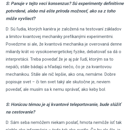
S: Panuje v tejto veci konsenzus? Sú experimenty definitívne
potvrdené, alebo má ešte príroda možnosť, ako sa z toho
môže vyvliecť?
D: Sú ľudia, ktorých kariéra je založená na testovaní základov
a limitov kvantovej mechaniky prefíkanými experimentmi.
Povedzme si ale, že kvantová mechanika je overovaná denne
miliardy krát vo vysokoenergetickej fyzike, debatovať sa dá o
interpretácii. Treba povedať že je aj pár ľudí, ktorým sa to
nepáči, stále bádajú a hľadajú niečo, čo je za kvantovou
mechanikou. Stále ale nič lepšie, ako ona, nemáme. Dobre
popisuje svet – či ten svet taký ale skutočne je, neviem
povedať, ale musím sa k nemu správať, ako keby bol.
S: Horúcou témou je aj kvantové teleportovanie, bude slúžiť
na cestovanie?
D: Sám seba nemôžem niekam poslať, hmota nemôže ísť tak