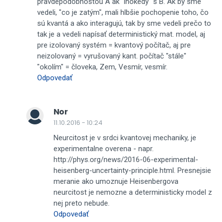
pravdepodobnostou A ak "inokedy" s B. Ak by sme
vedeli, "co je zatým", mali hlbšie pochopenie toho, čo
sú kvantá a ako interagujú, tak by sme vedeli prečo to
tak je a vedeli napísať deterministický mat. model, aj
pre izolovaný systém = kvantový počítač, aj pre
neizolovaný = vyrušovaný kant. počítač "stále"
"okolím" = človeka, Zem, Vesmír, vesmír.
Odpovedať
Nor
11.10.2016 - 10:24
Neurcitost je v srdci kvantovej mechaniky, je
experimentalne overena - napr.
http://phys.org/news/2016-06-experimental-
heisenberg-uncertainty-principle.html. Presnejsie
meranie ako umoznuje Heisenbergova
neurcitost je nemozne a deterministicky model z
nej preto nebude.
Odpovedať