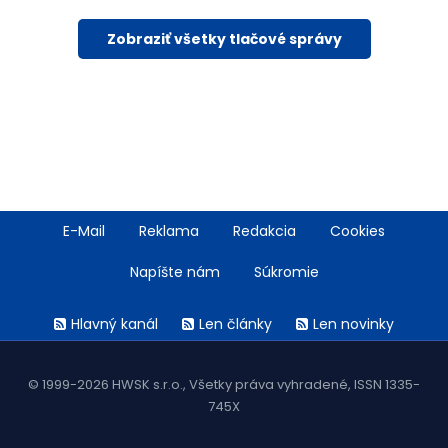
Zobraziť všetky tlačové správy
Footer
E-Mail
Reklama
Redakcia
Cookies
menu
Napíšte nám
Súkromie
Rss
Hlavný kanál
Len články
Len novinky
menu
© 1999-2026 HWSK s.r.o., Všetky práva vyhradené, ISSN 1335-
745X