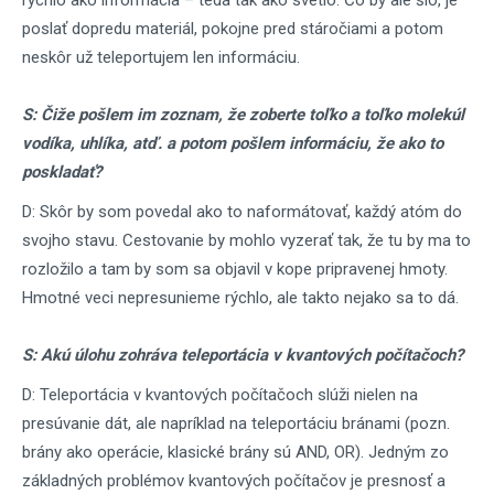
rýchlo ako informácia – teda tak ako svetlo. Čo by ale šlo, je
poslať dopredu materiál, pokojne pred stáročiami a potom
neskôr už teleportujem len informáciu.
S: Čiže pošlem im zoznam, že zoberte toľko a toľko molekúl
vodíka, uhlíka, atď. a potom pošlem informáciu, že ako to
poskladať?
D: Skôr by som povedal ako to naformátovať, každý atóm do
svojho stavu. Cestovanie by mohlo vyzerať tak, že tu by ma to
rozložilo a tam by som sa objavil v kope pripravenej hmoty.
Hmotné veci nepresunieme rýchlo, ale takto nejako sa to dá.
S: Akú úlohu zohráva teleportácia v kvantových počítačoch?
D: Teleportácia v kvantových počítačoch slúži nielen na
presúvanie dát, ale napríklad na teleportáciu bránami (pozn.
brány ako operácie, klasické brány sú AND, OR). Jedným zo
základných problémov kvantových počítačov je presnosť a