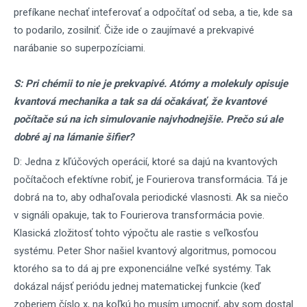
prefíkane nechať inteferovať a odpočítať od seba, a tie, kde sa
to podarilo, zosilniť. Čiže ide o zaujímavé a prekvapivé
narábanie so superpozíciami.
S: Pri chémii to nie je prekvapivé. Atómy a molekuly opisuje
kvantová mechanika a tak sa dá očakávať, že kvantové
počítače sú na ich simulovanie najvhodnejšie. Prečo sú ale
dobré aj na lámanie šifier?
D: Jedna z kľúčových operácií, ktoré sa dajú na kvantových
počítačoch efektívne robiť, je Fourierova transformácia. Tá je
dobrá na to, aby odhaľovala periodické vlasnosti. Ak sa niečo
v signáli opakuje, tak to Fourierova transformácia povie.
Klasická zložitosť tohto výpočtu ale rastie s veľkosťou
systému. Peter Shor našiel kvantový algoritmus, pomocou
ktorého sa to dá aj pre exponenciálne veľké systémy. Tak
dokázal nájsť periódu jednej matematickej funkcie (keď
zoberiem číslo x, na koľkú ho musím umocniť, aby som dostal