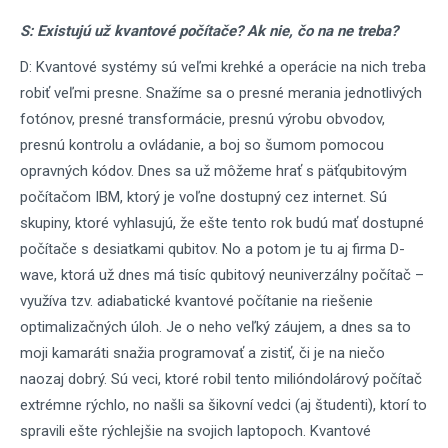
S: Existujú už kvantové počítače? Ak nie, čo na ne treba?
D: Kvantové systémy sú veľmi krehké a operácie na nich treba
robiť veľmi presne. Snažíme sa o presné merania jednotlivých
fotónov, presné transformácie, presnú výrobu obvodov,
presnú kontrolu a ovládanie, a boj so šumom pomocou
opravných kódov. Dnes sa už môžeme hrať s päťqubitovým
počítačom IBM, ktorý je voľne dostupný cez internet. Sú
skupiny, ktoré vyhlasujú, že ešte tento rok budú mať dostupné
počítače s desiatkami qubitov. No a potom je tu aj firma D-
wave, ktorá už dnes má tisíc qubitový neuniverzálny počítač –
využíva tzv. adiabatické kvantové počítanie na riešenie
optimalizačných úloh. Je o neho veľký záujem, a dnes sa to
moji kamaráti snažia programovať a zistiť, či je na niečo
naozaj dobrý. Sú veci, ktoré robil tento milióndolárový počítač
extrémne rýchlo, no našli sa šikovní vedci (aj študenti), ktorí to
spravili ešte rýchlejšie na svojich laptopoch. Kvantové