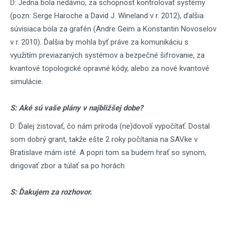
D: Jedna bola nedávno, za schopnosť kontrolovať systémy
(pozn: Serge Haroche a David J. Wineland v r. 2012), ďalšia
súvisiaca bola za grafén (Andre Geim a Konstantin Novoselov
v r. 2010). Ďalšia by mohla byť práve za komunikáciu s
využitím previazaných systémov a bezpečné šifrovanie, za
kvantové topologické opravné kódy, alebo za nové kvantové
simulácie.
S: Aké sú vaše plány v najbližšej dobe?
D: Ďalej zistovať, čo nám príroda (ne)dovolí vypočítať. Dostal
som dobrý grant, takže ešte 2 roky počítania na SAVke v
Bratislave mám isté. A popri tom sa budem hrať so synom,
dirigovať zbor a túlať sa po horách.
S: Ďakujem za rozhovor.