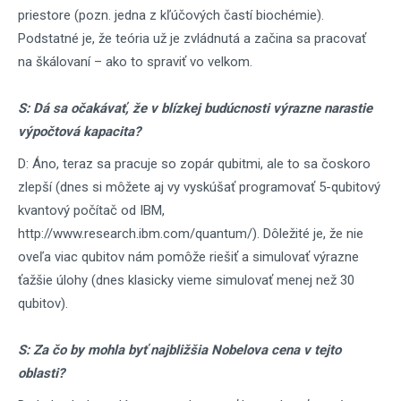
priestore (pozn. jedna z kľúčových častí biochémie).
Podstatné je, že teória už je zvládnutá a začina sa pracovať
na škálovaní – ako to spraviť vo velkom.
S: Dá sa očakávať, že v blízkej budúcnosti výrazne narastie
výpočtová kapacita?
D: Áno, teraz sa pracuje so zopár qubitmi, ale to sa čoskoro
zlepší (dnes si môžete aj vy vyskúšať programovať 5-qubitový
kvantový počítač od IBM,
http://www.research.ibm.com/quantum/). Dôležité je, že nie
oveľa viac qubitov nám pomôže riešiť a simulovať výrazne
ťažšie úlohy (dnes klasicky vieme simulovať menej než 30
qubitov).
S: Za čo by mohla byť najbližšia Nobelova cena v tejto
oblasti?