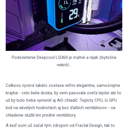
Podsvietenie Deepcool LQ360 je matné a nijak zbytočne
nekričí...
Celkovo vyzerá takáto zostava veľmi elegantne, samozrejme
krajšia - celo biela doska, by sem pasovala oveľa lepšie ale to
už by bolo treba vymeniť aj AiO chladič. Teploty CPU, či GPU
boli na skvelých hodnotách aj bez ďalších ventilátorov - na
chladenie slúžili len predné ventilátory.
A keď som už začal tým zdrojom od Fractal Design, tak to