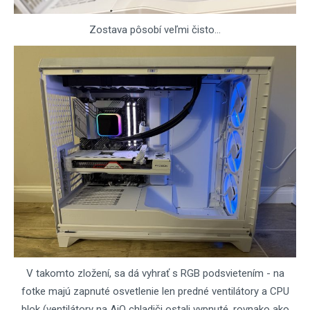
Zostava pôsobí veľmi čisto...
V takomto zložení, sa dá vyhrať s RGB podsvietením - na
fotke majú zapnuté osvetlenie len predné ventilátory a CPU
blok (ventilátory na AiO chladiči ostali vypnuté, rovnako ako