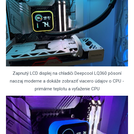
Zapnutý LCD displej na chladiči Deepcool LQ360 pôsoní
naozaj moderne a dokáže zobraziť viacero údajov o CPU -
primárne teplotu a vyťaženie CPU