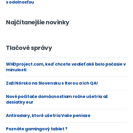
s odolnosťou
Najčítanejšie novinky
Tlačové správy
WHDproject.com, keď chcete vedieť aké bolo počasie v
minulosti
Zaži Nórsko na Slovensku s Iterou a ich QA!
Nové počítače domácnostiam ročne ušetria až
desiatky eur
Antiradary, ktoré ušetria Vaše peniaze
Poznáte gamingový tablet ?