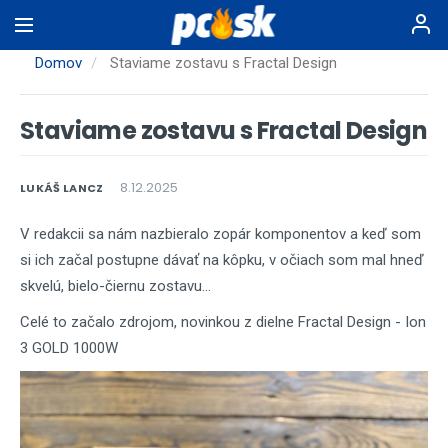
Skočiť
na
hlavný
Domov
Staviame zostavu s Fractal Design
obsah
Staviame zostavu s Fractal Design
8.12.2025
LUKÁŠ LANCZ
V redakcii sa nám nazbieralo zopár komponentov a keď som
si ich začal postupne dávať na kôpku, v očiach som mal hneď
skvelú, bielo-čiernu zostavu...
Celé to začalo zdrojom, novinkou z dielne Fractal Design - Ion
3 GOLD 1000W