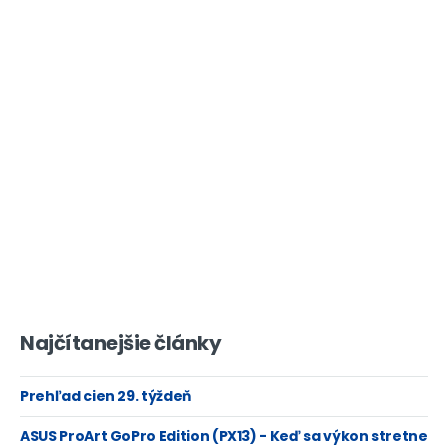
Najčítanejšie články
Prehľad cien 29. týždeň
ASUS ProArt GoPro Edition (PX13) - Keď sa výkon stretne