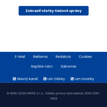
Zobraziť všetky tlačové správy
Footer
E-Mail
Reklama
Redakcia
Cookies
menu
Napíšte nám
Súkromie
Rss
Hlavný kanál
Len články
Len novinky
menu
© 1999-2026 HWSK s.r.o., Všetky práva vyhradené, ISSN 1335-
745X