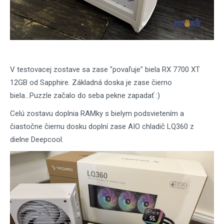
V testovacej zostave sa zase "povaľuje" biela RX 7700 XT
12GB od Sapphire. Základná doska je zase čierno
biela...Puzzle začalo do seba pekne zapadať :)
Celú zostavu doplnia RAMky s bielym podsvietením a
čiastočne čiernu dosku doplní zase AIO chladič LQ360 z
dielne Deepcool.