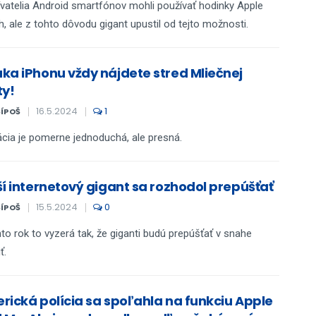
vatelia Android smartfónov mohli používať hodinky Apple
, ale z tohto dôvodu gigant upustil od tejto možnosti.
ka iPhonu vždy nájdete stred Mliečnej
ty!
16.5.2024
1
ŠÍPOŠ
ácia je pomerne jednoduchá, ale presná.
ší internetový gigant sa rozhodol prepúšťať
15.5.2024
0
ŠÍPOŠ
nto rok to vyzerá tak, že giganti budú prepúšťať v snahe
ť.
rická polícia sa spoľahla na funkciu Apple