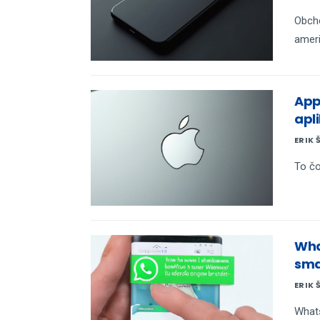
Obcho
ameri
App
apli
ERIK 
To čo
Wha
sma
ERIK 
Whats