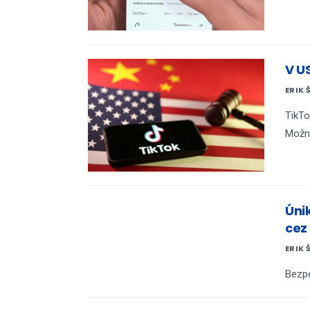
V US
ERIK 
TikTo
Možn
Úni
cez
ERIK 
Bezpe