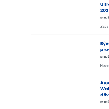
Ult
202
ERIK 
Zatia
Býv
pre
ERIK 
Novin
App
Wat
dôv
ERIK 