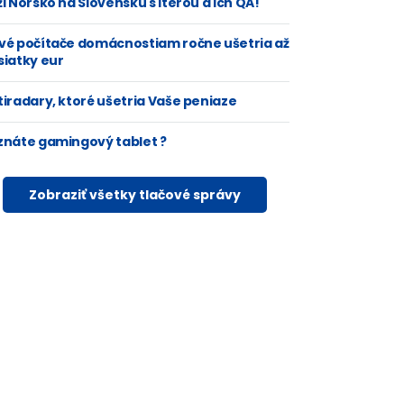
i Nórsko na Slovensku s Iterou a ich QA!
vé počítače domácnostiam ročne ušetria až
siatky eur
tiradary, ktoré ušetria Vaše peniaze
znáte gamingový tablet ?
Zobraziť všetky tlačové správy