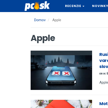
Skočiť
RECENZIE
NOVINK
na
hlavný
obsah
Domov
Apple
Apple
Rus
var
slo
ERIK 
Apple
Mot