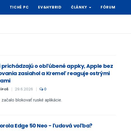
Y
TICHÉ PC
EV&HYBRID
ČLÁNKY
FÓRUM
i prichádzajú o obľúbené appky, Apple bez
ovania zasiahol a Kremeľ reaguje ostrými
vami
29.6.2026
0
ŠÍPOŠ
 začalo blokovať ruské aplikácie.
orola Edge 50 Neo - ľudová voľba?