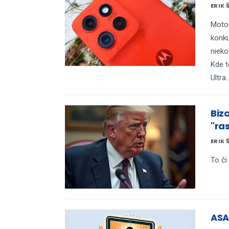
ERIK 
Motor
konku
nieko
Kde t
Ultra..
Biz
"ras
ERIK 
To či
ASAH