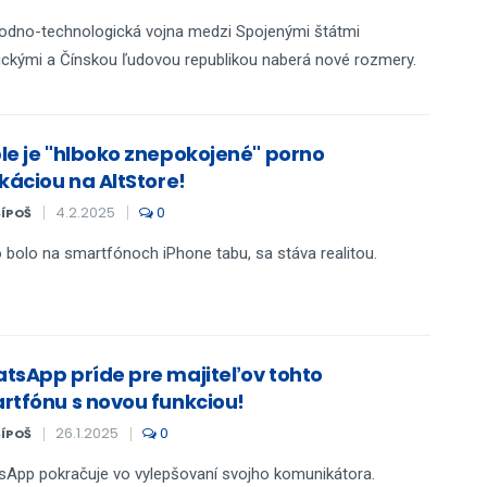
dno-technologická vojna medzi Spojenými štátmi
ckými a Čínskou ľudovou republikou naberá nové rozmery.
le je "hlboko znepokojené" porno
káciou na AltStore!
4.2.2025
0
ŠÍPOŠ
 bolo na smartfónoch iPhone tabu, sa stáva realitou.
tsApp príde pre majiteľov tohto
rtfónu s novou funkciou!
26.1.2025
0
ŠÍPOŠ
App pokračuje vo vylepšovaní svojho komunikátora.