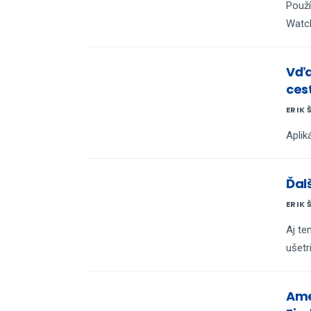
Použí
Watch
Vďa
ces
ERIK 
Aplik
Ďal
ERIK 
Aj te
ušetri
Ame