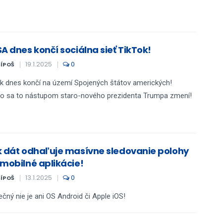
A dnes končí sociálna sieť TikTok!
19.1.2025
0
ŠÍPOŠ
k dnes končí na území Spojených štátov amerických!
o sa to nástupom staro-nového prezidenta Trumpa zmení!
k dát odhaľuje masívne sledovanie polohy
 mobilné aplikácie!
13.1.2025
0
ŠÍPOŠ
čný nie je ani OS Android či Apple iOS!