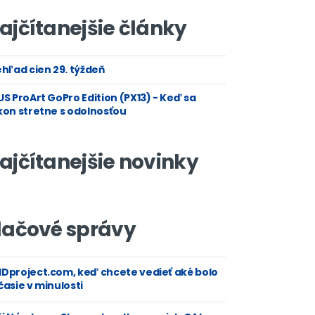
ajčítanejšie články
hľad cien 29. týždeň
S ProArt GoPro Edition (PX13) - Keď sa
kon stretne s odolnosťou
ajčítanejšie novinky
lačové správy
Dproject.com, keď chcete vedieť aké bolo
asie v minulosti