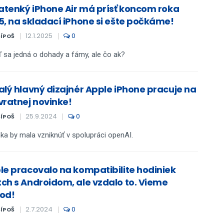
ratenký iPhone Air má prísť koncom roka
5, na skladací iPhone si ešte počkáme!
12.1.2025
0
ŠÍPOŠ
ľ sa jedná o dohady a fámy, ale čo ak?
alý hlavný dizajnér Apple iPhone pracuje na
vratnej novinke!
25.9.2024
0
ŠÍPOŠ
ka by mala vzniknúť v spolupráci openAI.
le pracovalo na kompatibilite hodiniek
ch s Androidom, ale vzdalo to. Vieme
od!
2.7.2024
0
ŠÍPOŠ