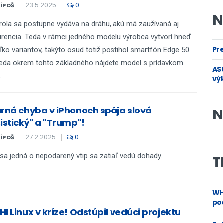
23.5.2025
0
ŠÍPOŠ
N
ola sa postupne vydáva na dráhu, akú má zaužívaná aj
rencia. Teda v rámci jedného modelu výrobca vytvorí hneď
Pre
ľko variantov, takýto osud totiž postihol smartfón Edge 50.
eda okrem tohto základného nájdete model s prídavkom
ASU
.
vý
arná chyba v iPhonoch spája slová
N
istický" a "Trump"!
27.2.2025
0
ŠÍPOŠ
 sa jedná o nepodarený vtip sa zatiaľ vedú dohady.
T
WH
poč
I Linux v kríze! Odstúpil vedúci projektu