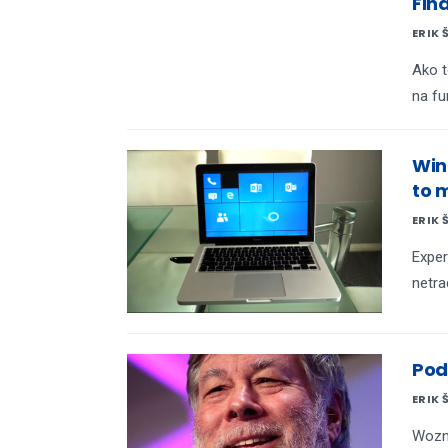
Fin
ERIK 
Ako t
na fu
Win
to 
ERIK 
Exper
netra
Pod
ERIK 
Wozni