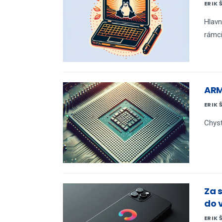
ERIK 
Hlav
rámci
ARM
ERIK 
Chyst
Za 
do 
ERIK 