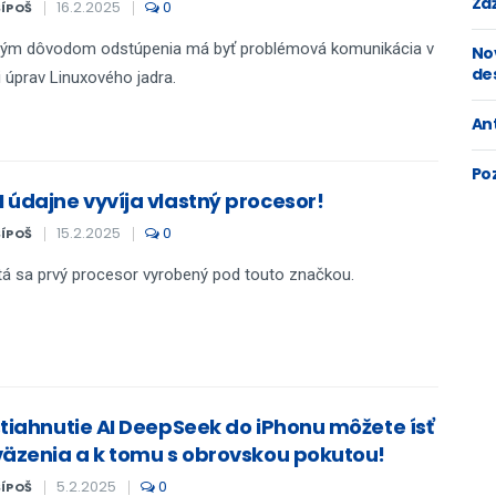
Zaž
16.2.2025
0
ŠÍPOŠ
ným dôvodom odstúpenia má byť problémová komunikácia v
No
de
 úprav Linuxového jadra.
An
Po
 údajne vyvíja vlastný procesor!
15.2.2025
0
ŠÍPOŠ
á sa prvý procesor vyrobený pod touto značkou.
stiahnutie AI DeepSeek do iPhonu môžete ísť
väzenia a k tomu s obrovskou pokutou!
5.2.2025
0
ŠÍPOŠ