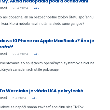
d My. Akcia nedopadla podľa očakávaní
23.4.2024
2
ŠÍPOŠ
o asi dopadne, ak sa bezpečnostné zložky štátu spoľahnú
nkciu, ktorá nebola navrhnutá na sledovanie gangov?
dows 10 Phone na Apple MacBooku? Áno je
možné!
22.4.2024
0
ŠÍPOŠ
imentovanie so spúšťaním operačných systémov a hier na
dičných zariadeniach stále pokračuje.
ľa Wozniaka je vláda USA pokrytecká
5.4.2024
0
ŠÍPOŠ
akovi sa napáči snaha zakázať sociálnu sieť TikTok.