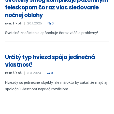
teleskopom čo raz viac sledovanie
nočnej oblohy
20.1.2025
0
ERIK ŠÍPOŠ
Svetelné znečistenie spôsobuje čoraz väčšie problémy!
Určitý typ hviezd spája jedinečná
vlastnosť!
3.3.2024
0
ERIK ŠÍPOŠ
Hviezdy sú jedinečné objekty, ale málokto by čakal, že majú aj
spoločnú vlastnosť naprieč rozdielom.