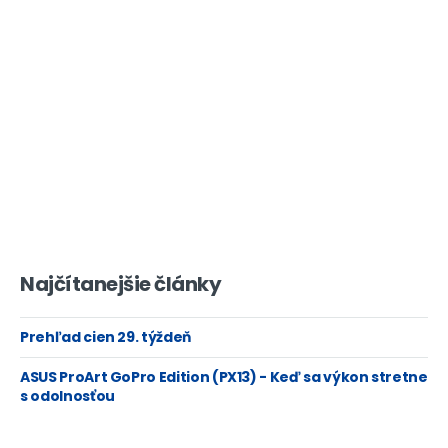
Najčítanejšie články
Prehľad cien 29. týždeň
ASUS ProArt GoPro Edition (PX13) - Keď sa výkon stretne
s odolnosťou