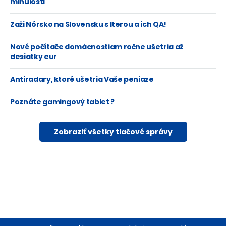
minulosti
Zaži Nórsko na Slovensku s Iterou a ich QA!
Nové počítače domácnostiam ročne ušetria až
desiatky eur
Antiradary, ktoré ušetria Vaše peniaze
Poznáte gamingový tablet ?
Zobraziť všetky tlačové správy
Footer