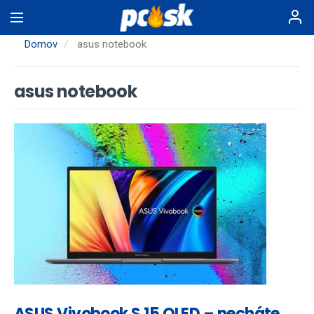
Skočiť
na
hlavný
Domov
asus notebook
obsah
asus notebook
ASUS Vivobook S 15 OLED – necháte