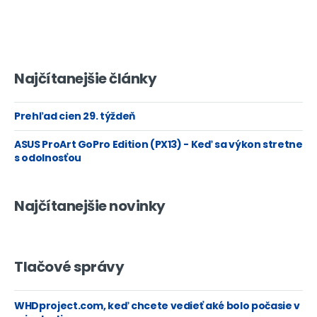
Najčítanejšie články
Prehľad cien 29. týždeň
ASUS ProArt GoPro Edition (PX13) - Keď sa výkon stretne
s odolnosťou
Najčítanejšie novinky
Tlačové správy
WHDproject.com, keď chcete vedieť aké bolo počasie v