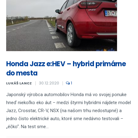
Honda Jazz e:HEV – hybrid primárne
do mesta
30.12.2020
1
LUKÁŠ LANCZ
Japonský výrobca automobilov Honda má vo svojej ponuke
hneď niekoľko eko áut – medzi štyrmi hybridmi nájdete model
Jazz, Crosstar, CR-V, NSX (na našom trhu nedostupné) a
jedno čisto elektrické auto, ktoré sme nedávno testovali –
„éčko“. Na test sme...