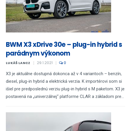
BWM X3 xDrive 30e – plug-in hybrid s
parádnym výkonom
29.1.2021
0
LUKÁŠ LANCZ
X3 je aktuálne dostupná dokonca až v 4 variantoch – benzín,
diesel, plug-in hybrid a elektrická verzia. K importérovi som si
išiel pre predposlednú verziu plug-in hybrid s M paketom. X3 je
postavená na „univerzálnej“ platforme CLAR a základom pre...