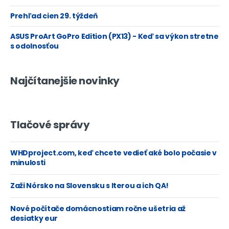
Prehľad cien 29. týždeň
ASUS ProArt GoPro Edition (PX13) - Keď sa výkon stretne
s odolnosťou
Najčítanejšie novinky
Tlačové správy
WHDproject.com, keď chcete vedieť aké bolo počasie v
minulosti
Zaži Nórsko na Slovensku s Iterou a ich QA!
Nové počítače domácnostiam ročne ušetria až
desiatky eur