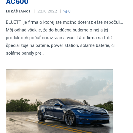
AC500
22.10.2022
0
LUKÁŠ LANCZ
BLUETTI je firma o ktorej ste možno doteraz ešte nepočuli...
Môj odhad však je, že do budúcna budeme o nej a jej
produktoch počuť čoraz viac a viac. Táto firma sa totiž
špecializuje na batérie, power station, solárne batérie, či
solárne panely pre...