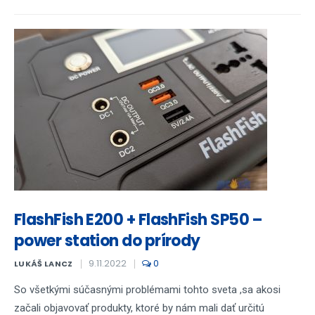
FlashFish E200 + FlashFish SP50 –
power station do prírody
9.11.2022
0
LUKÁŠ LANCZ
So všetkými súčasnými problémami tohto sveta ,sa akosi
začali objavovať produkty, ktoré by nám mali dať určitú