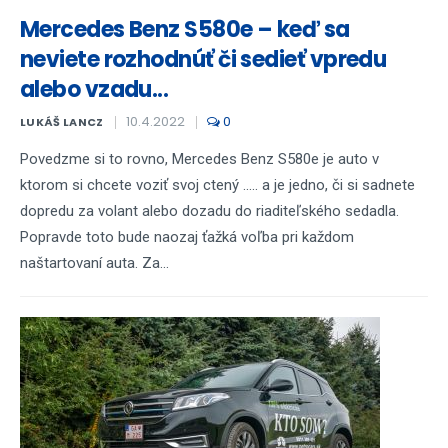
Mercedes Benz S580e – keď sa
neviete rozhodnúť či sedieť vpredu
alebo vzadu...
10.4.2022
0
LUKÁŠ LANCZ
Povedzme si to rovno, Mercedes Benz S580e je auto v
ktorom si chcete voziť svoj ctený ..... a je jedno, či si sadnete
dopredu za volant alebo dozadu do riaditeľského sedadla.
Popravde toto bude naozaj ťažká voľba pri každom
naštartovaní auta. Za...