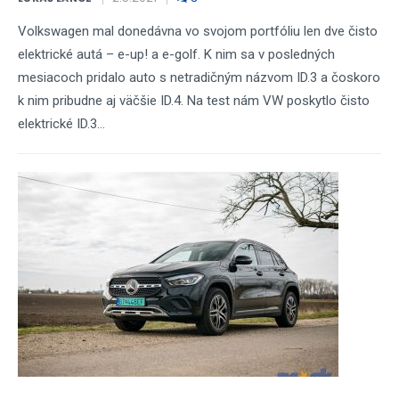
Volkswagen mal donedávna vo svojom portfóliu len dve čisto
elektrické autá – e-up! a e-golf. K nim sa v posledných
mesiacoch pridalo auto s netradičným názvom ID.3 a čoskoro
k nim pribudne aj väčšie ID.4. Na test nám VW poskytlo čisto
elektrické ID.3...