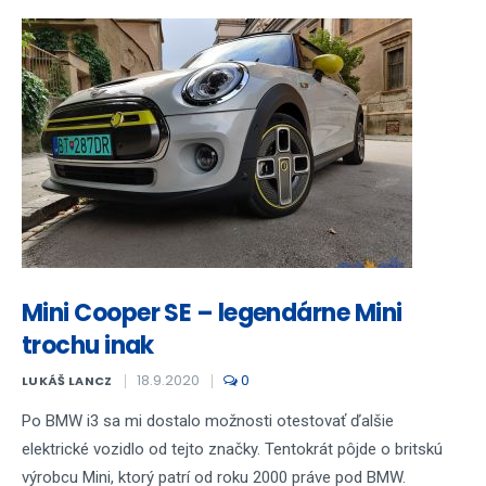
Mini Cooper SE – legendárne Mini
trochu inak
18.9.2020
0
LUKÁŠ LANCZ
Po BMW i3 sa mi dostalo možnosti otestovať ďalšie
elektrické vozidlo od tejto značky. Tentokrát pôjde o britskú
výrobcu Mini, ktorý patrí od roku 2000 práve pod BMW.