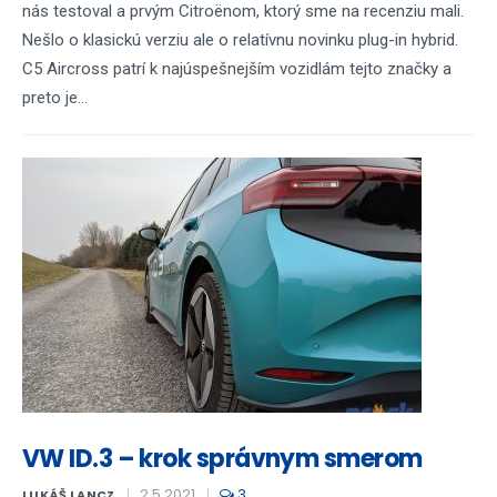
nás testoval a prvým Citroënom, ktorý sme na recenziu mali.
Nešlo o klasickú verziu ale o relatívnu novinku plug-in hybrid.
C5 Aircross patrí k najúspešnejším vozidlám tejto značky a
preto je...
VW ID.3 – krok správnym smerom
2.5.2021
3
LUKÁŠ LANCZ