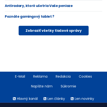
Antiradary, ktoré ušetria Vaše peniaze
Poznáte gamingový tablet ?
Zobraziť všetky tlačové správy
Footer
E-Mail
Reklama
Redakcia
Cookies
menu
Napíšte nám
Súkromie
Rss
Hlavný kanál
Len články
Len novinky
menu