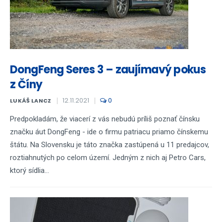
DongFeng Seres 3 – zaujímavý pokus
z Číny
12.11.2021
0
LUKÁŠ LANCZ
Predpokladám, že viacerí z vás nebudú príliš poznať čínsku
značku áut DongFeng - ide o firmu patriacu priamo čínskemu
štátu. Na Slovensku je táto značka zastúpená u 11 predajcov,
roztiahnutých po celom území. Jedným z nich aj Petro Cars,
ktorý sídlia...