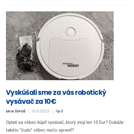
Vyskúšali sme za vás robotický
vysávač za 10€
13.9.2023
0
ERIK ŠÍPOŠ
Oplatí sa vôbec kúpiť vysávač, ktorý stojí len 10 Eur? Dokáže
takéto "čudo" vôbec niečo spraviť?