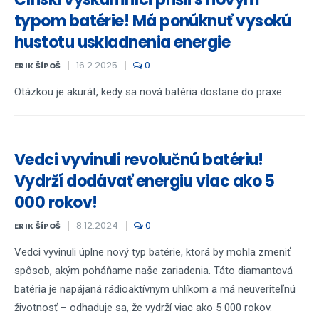
typom batérie! Má ponúknuť vysokú
hustotu uskladnenia energie
16.2.2025
0
ERIK ŠÍPOŠ
Otázkou je akurát, kedy sa nová batéria dostane do praxe.
Vedci vyvinuli revolučnú batériu!
Vydrží dodávať energiu viac ako 5
000 rokov!
8.12.2024
0
ERIK ŠÍPOŠ
Vedci vyvinuli úplne nový typ batérie, ktorá by mohla zmeniť
spôsob, akým poháňame naše zariadenia. Táto diamantová
batéria je napájaná rádioaktívnym uhlíkom a má neuveriteľnú
životnosť – odhaduje sa, že vydrží viac ako 5 000 rokov.