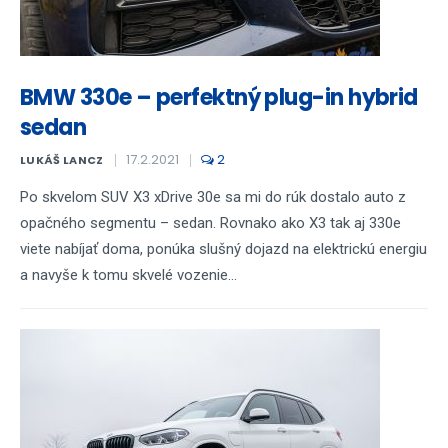
BMW 330e – perfektný plug-in hybrid
sedan
17.2.2021
2
LUKÁŠ LANCZ
Po skvelom SUV X3 xDrive 30e sa mi do rúk dostalo auto z
opačného segmentu – sedan. Rovnako ako X3 tak aj 330e
viete nabíjať doma, ponúka slušný dojazd na elektrickú energiu
a navyše k tomu skvelé vozenie...