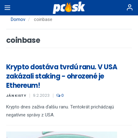
Skočiť
na
hlavný
Domov
coinbase
obsah
coinbase
Krypto dostáva tvrdú ranu. V USA
zakázali staking - ohrozené je
Ethereum!
9.2.2023
0
JÁN KISTY
Krypto dnes zažíva ďalšiu ranu. Tentokrát prichádzajú
negatívne správy z USA.