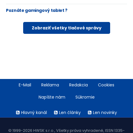
Poznáte gamingový tablet ?
Zobraziť všetky tlačové správy
Footer
E-Mail
Reklama
Redakcia
Cookies
menu
Napíšte nám
Súkromie
Rss
Hlavný kanál
Len články
Len novinky
menu
© 1999-2026 HWSK s.r.o., Všetky práva vyhradené, ISSN 1335-