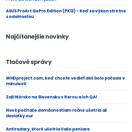
ASUS ProArt GoPro Edition (PX13) - Keď sa výkon stretne
s odolnosťou
Najčítanejšie novinky
Tlačové správy
WHDproject.com, keď chcete vedieť aké bolo počasie v
minulosti
Zaži Nórsko na Slovensku s Iterou a ich QA!
Nové počítače domácnostiam ročne ušetria až
desiatky eur
Antiradary, ktoré ušetria Vaše peniaze