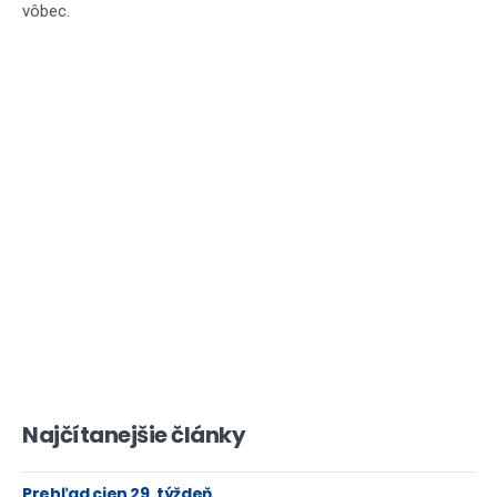
vôbec.
Najčítanejšie články
Prehľad cien 29. týždeň