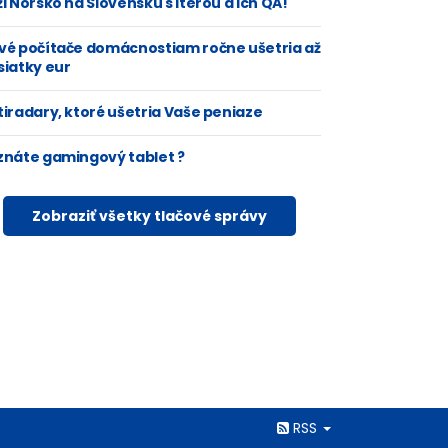
i Nórsko na Slovensku s Iterou a ich QA!
vé počítače domácnostiam ročne ušetria až
siatky eur
tiradary, ktoré ušetria Vaše peniaze
znáte gamingový tablet ?
Zobraziť všetky tlačové správy
Rss
RSS