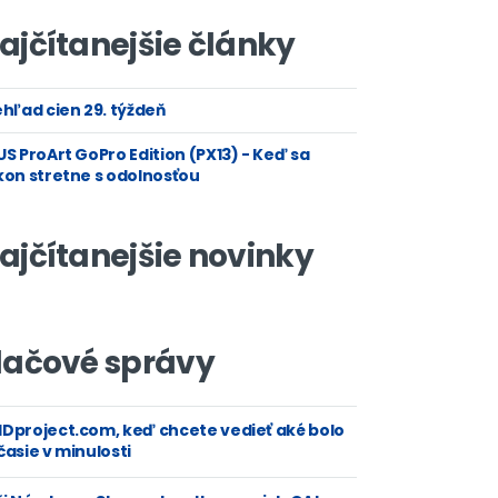
ajčítanejšie články
hľad cien 29. týždeň
S ProArt GoPro Edition (PX13) - Keď sa
kon stretne s odolnosťou
ajčítanejšie novinky
lačové správy
Dproject.com, keď chcete vedieť aké bolo
asie v minulosti