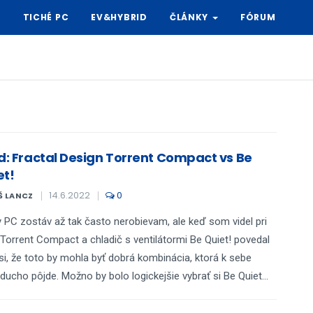
Y
TICHÉ PC
EV&HYBRID
ČLÁNKY
FÓRUM
ld: Fractal Design Torrent Compact vs Be
et!
14.6.2022
0
Š LANCZ
y PC zostáv až tak často nerobievam, ale keď som videl pri
Torrent Compact a chladič s ventilátormi Be Quiet! povedal
i, že toto by mohla byť dobrá kombinácia, ktorá k sebe
ducho pôjde. Možno by bolo logickejšie vybrať si Be Quiet...