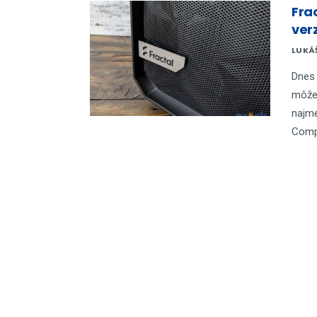
Fra
verz
LUKÁ
Dnes 
môžem
najme
Compa