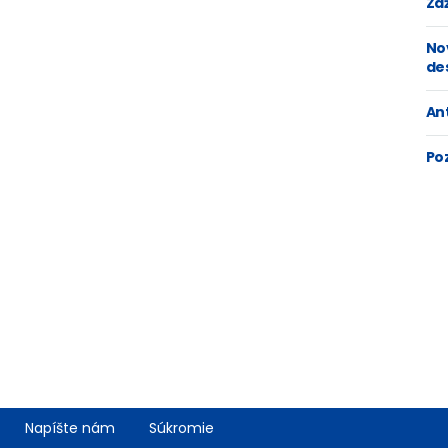
Zaž
No
de
An
Po
Napíšte nám
Súkromie