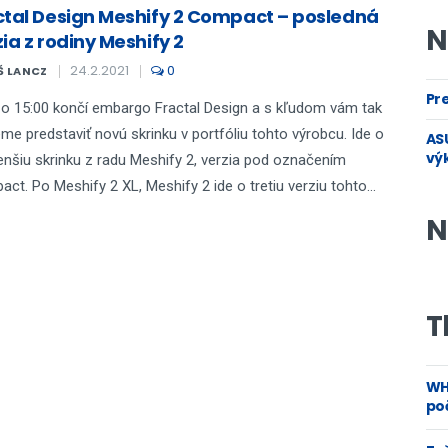
ctal Design Meshify 2 Compact – posledná
N
ia z rodiny Meshify 2
24.2.2021
0
Š LANCZ
Pre
o 15:00 končí embargo Fractal Design a s kľudom vám tak
e predstaviť novú skrinku v portfóliu tohto výrobcu. Ide o
ASU
vý
nšiu skrinku z radu Meshify 2, verzia pod označením
ct. Po Meshify 2 XL, Meshify 2 ide o tretiu verziu tohto...
N
T
WH
poč