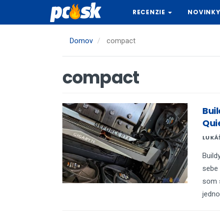
Skočiť
RECENZIE
NOVINK
na
hlavný
obsah
Domov
compact
compact
Bui
Qui
LUKÁ
Build
sebe 
som s
jedno