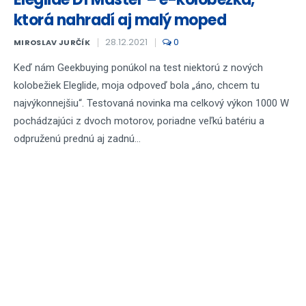
ktorá nahradí aj malý moped
28.12.2021
0
MIROSLAV JURČÍK
Keď nám Geekbuying ponúkol na test niektorú z nových
kolobežiek Eleglide, moja odpoveď bola „áno, chcem tu
najvýkonnejšiu“. Testovaná novinka ma celkový výkon 1000 W
pochádzajúci z dvoch motorov, poriadne veľkú batériu a
odpruženú prednú aj zadnú...