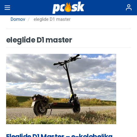
Skočiť
na
hlavný
Domov
eleglide D1 master
obsah
eleglide D1 master
Eleglide D1 Master – e-kolobežka,