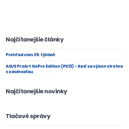
Najčítanejšie články
Prehľad cien 29. týždeň
ASUS ProArt GoPro Edition (PX13) - Keď sa výkon stretne
s odolnosťou
Najčítanejšie novinky
Tlačové správy