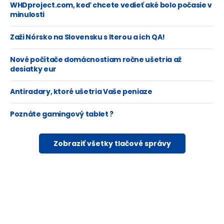
WHDproject.com, keď chcete vedieť aké bolo počasie v
minulosti
Zaži Nórsko na Slovensku s Iterou a ich QA!
Nové počítače domácnostiam ročne ušetria až
desiatky eur
Antiradary, ktoré ušetria Vaše peniaze
Poznáte gamingový tablet ?
Zobraziť všetky tlačové správy