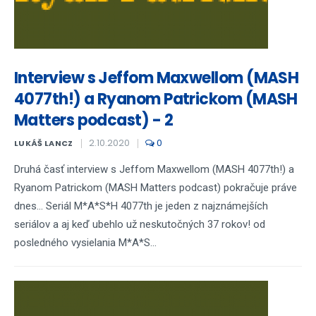
Interview s Jeffom Maxwellom (MASH
4077th!) a Ryanom Patrickom (MASH
Matters podcast) - 2
2.10.2020
0
LUKÁŠ LANCZ
Druhá časť interview s Jeffom Maxwellom (MASH 4077th!) a
Ryanom Patrickom (MASH Matters podcast) pokračuje práve
dnes... Seriál M*A*S*H 4077th je jeden z najznámejších
seriálov a aj keď ubehlo už neskutočných 37 rokov! od
posledného vysielania M*A*S...