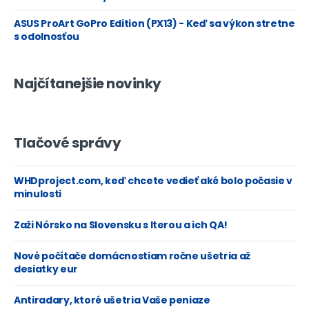
ASUS ProArt GoPro Edition (PX13) - Keď sa výkon stretne
s odolnosťou
Najčítanejšie novinky
Tlačové správy
WHDproject.com, keď chcete vedieť aké bolo počasie v
minulosti
Zaži Nórsko na Slovensku s Iterou a ich QA!
Nové počítače domácnostiam ročne ušetria až
desiatky eur
Antiradary, ktoré ušetria Vaše peniaze