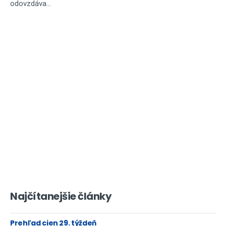
odovzdáva...
Najčítanejšie články
Prehľad cien 29. týždeň