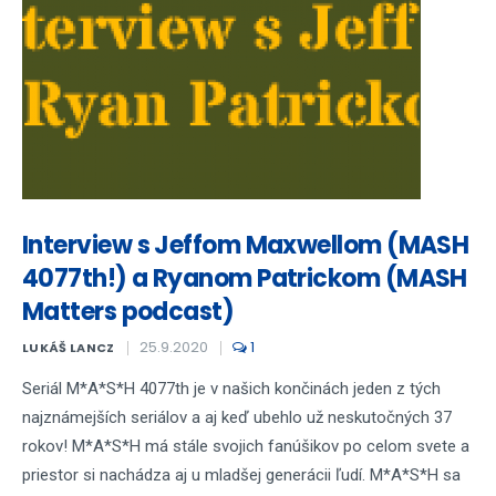
Interview s Jeffom Maxwellom (MASH
4077th!) a Ryanom Patrickom (MASH
Matters podcast)
25.9.2020
1
LUKÁŠ LANCZ
Seriál M*A*S*H 4077th je v našich končinách jeden z tých
najznámejších seriálov a aj keď ubehlo už neskutočných 37
rokov! M*A*S*H má stále svojich fanúšikov po celom svete a
priestor si nachádza aj u mladšej generácii ľudí. M*A*S*H sa