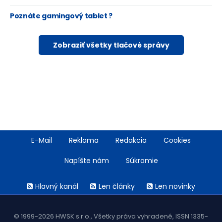
Poznáte gamingový tablet ?
Zobraziť všetky tlačové správy
Footer
E-Mail
Reklama
Redakcia
Cookies
menu
Napíšte nám
Súkromie
Rss
Hlavný kanál
Len články
Len novinky
menu
© 1999-2026 HWSK s.r.o., Všetky práva vyhradené, ISSN 1335-