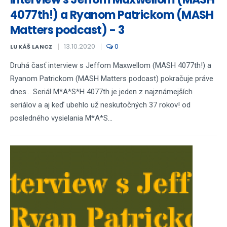
4077th!) a Ryanom Patrickom (MASH
Matters podcast) - 3
13.10.2020
0
LUKÁŠ LANCZ
Druhá časť interview s Jeffom Maxwellom (MASH 4077th!) a
Ryanom Patrickom (MASH Matters podcast) pokračuje práve
dnes... Seriál M*A*S*H 4077th je jeden z najznámejších
seriálov a aj keď ubehlo už neskutočných 37 rokov! od
posledného vysielania M*A*S...