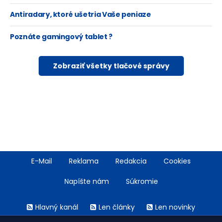
Antiradary, ktoré ušetria Vaše peniaze
Poznáte gamingový tablet ?
Zobraziť všetky tlačové správy
Footer
E-Mail
Reklama
Redakcia
Cookies
menu
Napíšte nám
Súkromie
Rss
Hlavný kanál
Len články
Len novinky
menu