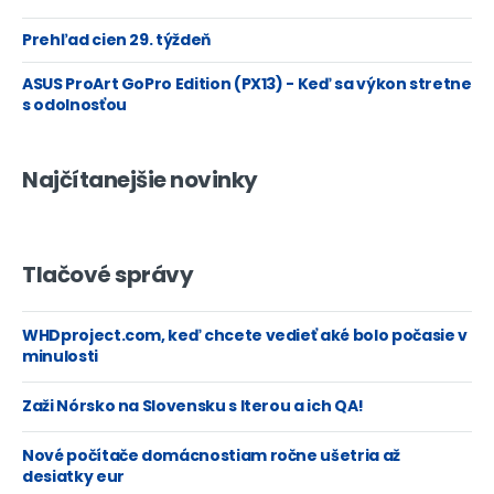
Prehľad cien 29. týždeň
ASUS ProArt GoPro Edition (PX13) - Keď sa výkon stretne
s odolnosťou
Najčítanejšie novinky
Tlačové správy
WHDproject.com, keď chcete vedieť aké bolo počasie v
minulosti
Zaži Nórsko na Slovensku s Iterou a ich QA!
Nové počítače domácnostiam ročne ušetria až
desiatky eur