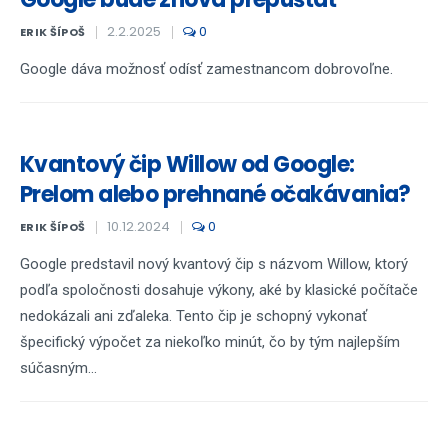
2.2.2025
0
ERIK ŠÍPOŠ
Google dáva možnosť odísť zamestnancom dobrovoľne.
Kvantový čip Willow od Google:
Prelom alebo prehnané očakávania?
10.12.2024
0
ERIK ŠÍPOŠ
Google predstavil nový kvantový čip s názvom Willow, ktorý
podľa spoločnosti dosahuje výkony, aké by klasické počítače
nedokázali ani zďaleka. Tento čip je schopný vykonať
špecifický výpočet za niekoľko minút, čo by tým najlepším
súčasným...