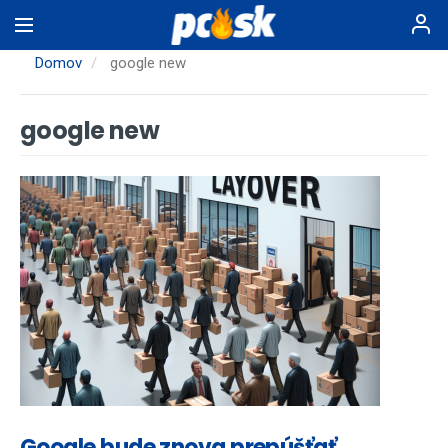
Skočiť
na
hlavný
Domov
google new
obsah
google new
Google bude znova prepúšťať