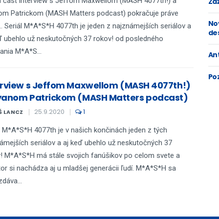
 časť interview s Jeffom Maxwellom (MASH 4077th!) a
Zaž
om Patrickom (MASH Matters podcast) pokračuje práve
No
.. Seriál M*A*S*H 4077th je jeden z najznámejších seriálov a
de
ď ubehlo už neskutočných 37 rokov! od posledného
lania M*A*S...
An
Po
erview s Jeffom Maxwellom (MASH 4077th!)
yanom Patrickom (MASH Matters podcast)
25.9.2020
1
Š LANCZ
l M*A*S*H 4077th je v našich končinách jeden z tých
ámejších seriálov a aj keď ubehlo už neskutočných 37
! M*A*S*H má stále svojich fanúšikov po celom svete a
tor si nachádza aj u mladšej generácii ľudí. M*A*S*H sa
dáva...