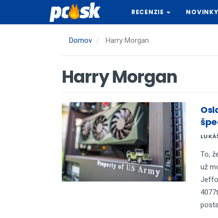
Skočiť
RECENZIE
NOVINK
na
hlavný
obsah
Domov
Harry Morgan
Harry Morgan
Osl
špe
LUKÁ
To, ž
už mo
Jeffo
4077t
postav