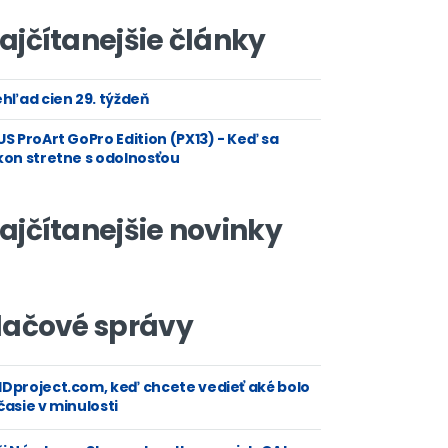
ajčítanejšie články
hľad cien 29. týždeň
S ProArt GoPro Edition (PX13) - Keď sa
kon stretne s odolnosťou
ajčítanejšie novinky
lačové správy
Dproject.com, keď chcete vedieť aké bolo
asie v minulosti