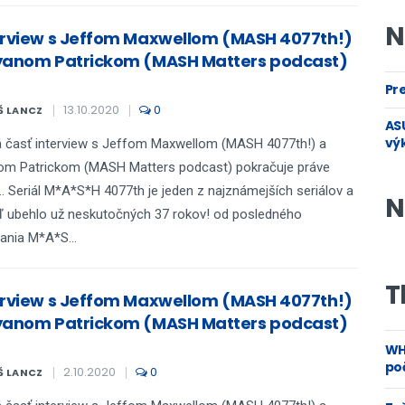
N
erview s Jeffom Maxwellom (MASH 4077th!)
yanom Patrickom (MASH Matters podcast)
Pre
13.10.2020
0
Š LANCZ
ASU
vý
 časť interview s Jeffom Maxwellom (MASH 4077th!) a
om Patrickom (MASH Matters podcast) pokračuje práve
.. Seriál M*A*S*H 4077th je jeden z najznámejších seriálov a
N
ď ubehlo už neskutočných 37 rokov! od posledného
lania M*A*S...
T
erview s Jeffom Maxwellom (MASH 4077th!)
yanom Patrickom (MASH Matters podcast)
WH
poč
2.10.2020
0
Š LANCZ