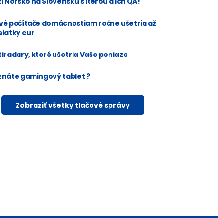
i Nórsko na Slovensku s Iterou a ich QA!
vé počítače domácnostiam ročne ušetria až
siatky eur
tiradary, ktoré ušetria Vaše peniaze
znáte gamingový tablet ?
Zobraziť všetky tlačové správy