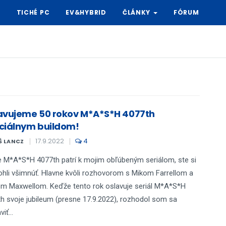
Y
TICHÉ PC
EV&HYBRID
ČLÁNKY
FÓRUM
avujeme 50 rokov M*A*S*H 4077th
ciálnym buildom!
17.9.2022
4
Š LANCZ
e M*A*S*H 4077th patrí k mojim obľúbeným seriálom, ste si
hli všimnúť. Hlavne kvôli rozhovorom s Mikom Farrellom a
m Maxwellom. Keďže tento rok oslavuje seriál M*A*S*H
h svoje jubileum (presne 17.9.2022), rozhodol som sa
iť...