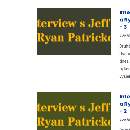
Int
a R
- 3
LUKÁ
Druhá
Ryan
dnes.
aj ke
vysie
Int
a R
- 2
LUKÁ