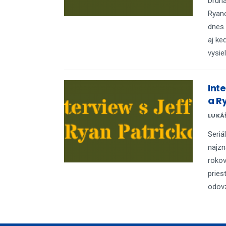
Druhá
Ryan
dnes.
aj ke
vysie
Int
a R
LUKÁ
Seriá
najzn
rokov
pries
odovz