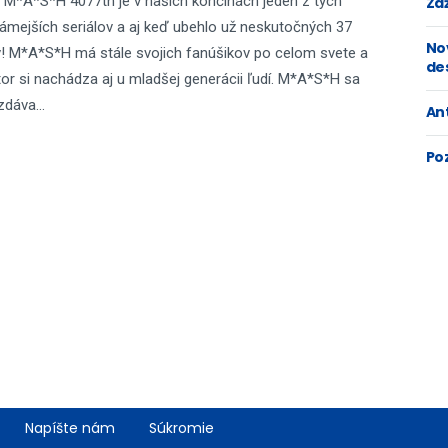
l M*A*S*H 4077th je v našich končinách jeden z tých
Zaž
ámejších seriálov a aj keď ubehlo už neskutočných 37
No
! M*A*S*H má stále svojich fanúšikov po celom svete a
de
tor si nachádza aj u mladšej generácii ľudí. M*A*S*H sa
dáva...
An
Po
Napíšte nám
Súkromie