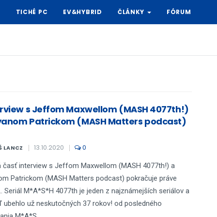
Y
TICHÉ PC
EV&HYBRID
ČLÁNKY
FÓRUM
erview s Jeffom Maxwellom (MASH 4077th!)
yanom Patrickom (MASH Matters podcast)
13.10.2020
0
Š LANCZ
 časť interview s Jeffom Maxwellom (MASH 4077th!) a
om Patrickom (MASH Matters podcast) pokračuje práve
.. Seriál M*A*S*H 4077th je jeden z najznámejších seriálov a
ď ubehlo už neskutočných 37 rokov! od posledného
lania M*A*S...