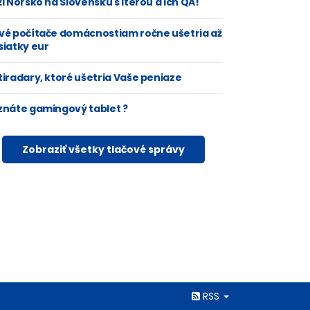
i Nórsko na Slovensku s Iterou a ich QA!
vé počítače domácnostiam ročne ušetria až
siatky eur
tiradary, ktoré ušetria Vaše peniaze
znáte gamingový tablet ?
Zobraziť všetky tlačové správy
Rss
RSS