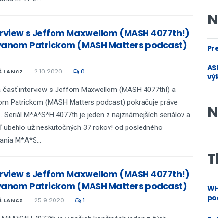
N
erview s Jeffom Maxwellom (MASH 4077th!)
yanom Patrickom (MASH Matters podcast)
Pre
ASU
2.10.2020
0
Š LANCZ
vý
 časť interview s Jeffom Maxwellom (MASH 4077th!) a
om Patrickom (MASH Matters podcast) pokračuje práve
N
.. Seriál M*A*S*H 4077th je jeden z najznámejších seriálov a
ď ubehlo už neskutočných 37 rokov! od posledného
lania M*A*S...
T
erview s Jeffom Maxwellom (MASH 4077th!)
yanom Patrickom (MASH Matters podcast)
WH
poč
25.9.2020
1
Š LANCZ