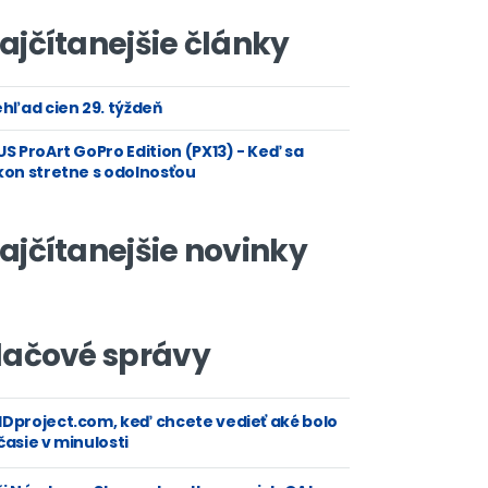
ajčítanejšie články
hľad cien 29. týždeň
S ProArt GoPro Edition (PX13) - Keď sa
kon stretne s odolnosťou
ajčítanejšie novinky
lačové správy
Dproject.com, keď chcete vedieť aké bolo
asie v minulosti