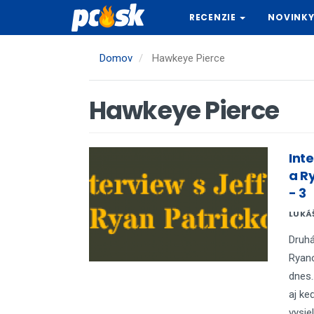
Skočiť
RECENZIE
NOVINK
na
hlavný
obsah
Domov
Hawkeye Pierce
Hawkeye Pierce
Int
a R
- 3
LUKÁ
Druhá
Ryan
dnes.
aj ke
vysie