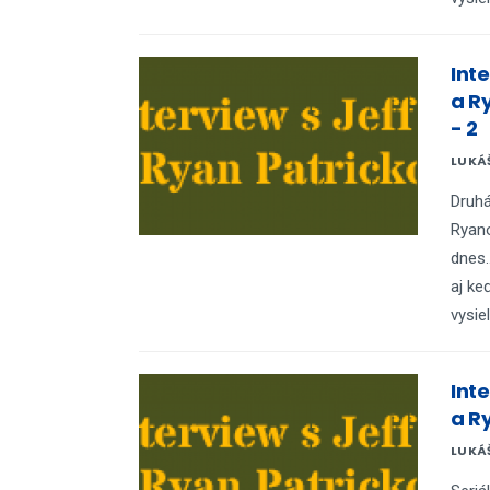
Int
a R
- 2
LUKÁ
Druhá
Ryan
dnes.
aj ke
vysie
Int
a R
LUKÁ