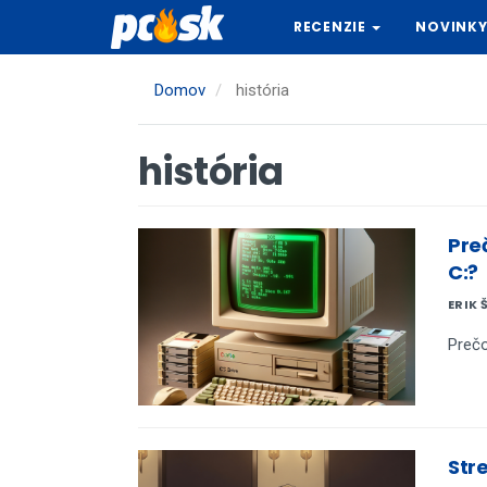
Skočiť
RECENZIE
NOVINK
na
hlavný
obsah
Domov
história
história
Pre
C:?
ERIK 
Prečo
Stre