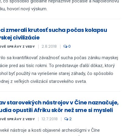
 čo spôsobilo globálne nepriaznivé počasie a Napoleonovu
ku, hovorí nový výskum.
ci zmerali krutosť sucha počas kolapsu
kej civilizácie
2.8.2018
0
VÉ SPRÁVY Z VEDY
ilo sa kvantifikovať závažnosť sucha počas zániku mayskej
izácie pred asi tisíc rokmi. To predstavuje ďalší dôkaz, ktorý
hol byť použitý na vyriešenie starej záhady, čo spôsobilo
ednej z veľkých civilizácií starovekého sveta.
av starovekých nástrojov v Číne naznačuje,
udia opustili Afriku skôr než sme si mysleli
12.7.2018
2
VÉ SPRÁVY Z VEDY
veké nástroje a kosti objavené archeológmi v Číne