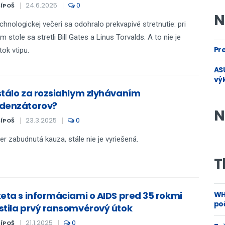
24.6.2025
0
ŠÍPOŠ
N
chnologickej večeri sa odohralo prekvapivé stretnutie: pri
m stole sa stretli Bill Gates a Linus Torvalds. A to nie je
Pre
tok vtipu.
ASU
vý
stálo za rozsiahlym zlyhávaním
denzátorov?
N
23.3.2025
0
ŠÍPOŠ
r zabudnutá kauza, stále nie je vyriešená.
T
keta s informáciami o AIDS pred 35 rokmi
WH
poč
stila prvý ransomvérový útok
21.1.2025
0
ŠÍPOŠ