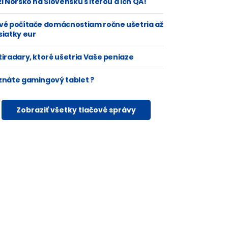
i Nórsko na Slovensku s Iterou a ich QA!
vé počítače domácnostiam ročne ušetria až
siatky eur
tiradary, ktoré ušetria Vaše peniaze
znáte gamingový tablet ?
Zobraziť všetky tlačové správy