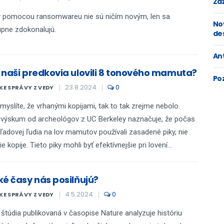
Zaž
y pomocou ransomwareu nie sú ničím novým, len sa
No
pne zdokonalujú.
de
An
 naši predkovia ulovili 8 tonového mamuta?
Po
23.8.2024
0
E SPRÁVY Z VEDY
 myslíte, že vrhanými kopijami, tak to tak zrejme nebolo.
výskum od archeológov z UC Berkeley naznačuje, že počas
ľadovej ľudia na lov mamutov používali zasadené piky, nie
e kopije. Tieto piky mohli byť efektívnejšie pri lovení...
ké časy nás posilňujú?
4.5.2024
0
E SPRÁVY Z VEDY
štúdia publikovaná v časopise Nature analyzuje históriu