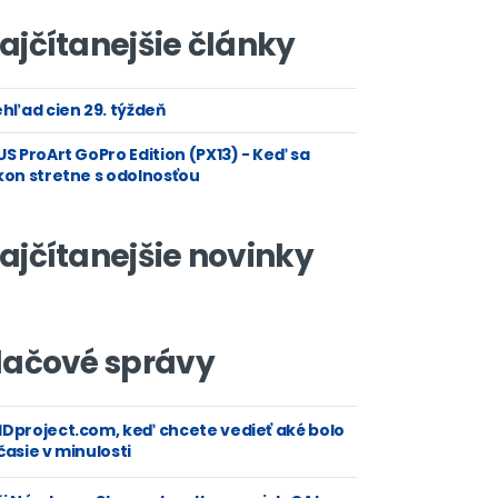
ajčítanejšie články
hľad cien 29. týždeň
S ProArt GoPro Edition (PX13) - Keď sa
kon stretne s odolnosťou
ajčítanejšie novinky
lačové správy
Dproject.com, keď chcete vedieť aké bolo
asie v minulosti