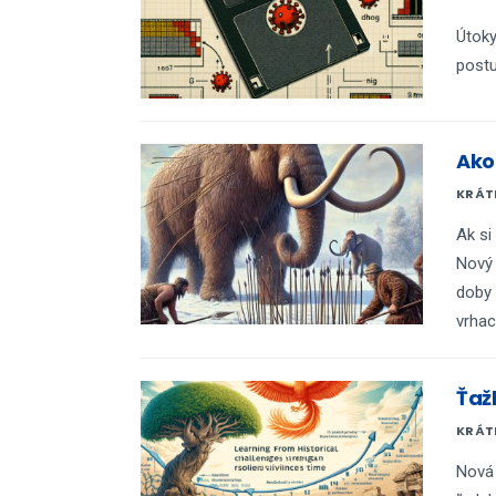
Útok
postu
Ako
KRÁTK
Ak si
Nový 
doby 
vrhaci
Ťaž
KRÁTK
Nová 