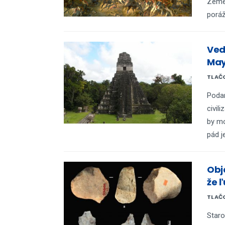
Zeme,
poráž
Ved
Mays
TLAČO
Podar
civil
by mo
pád j
Obj
že ľ
TLAČO
Staro