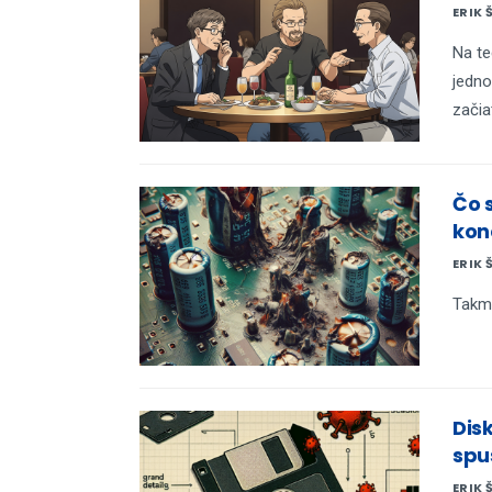
ERIK 
Na te
jedno
začia
Čo 
kon
ERIK 
Takme
Dis
spu
ERIK 