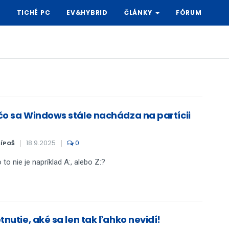
Y
TICHÉ PC
EV&HYBRID
ČLÁNKY
FÓRUM
čo sa Windows stále nachádza na partícii
18.9.2025
0
ŠÍPOŠ
 to nie je napríklad A:, alebo Z:?
tnutie, aké sa len tak ľahko nevidí!