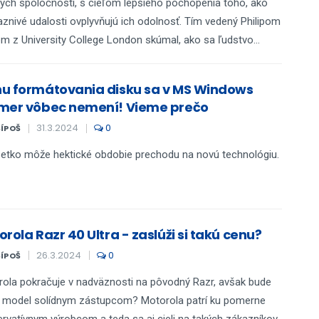
ých spoločností, s cieľom lepšieho pochopenia toho, ako
aznivé udalosti ovplyvňujú ich odolnosť. Tím vedený Philipom
om z University College London skúmal, ako sa ľudstvo...
u formátovania disku sa v MS Windows
mer vôbec nemení! Vieme prečo
31.3.2024
0
ŠÍPOŠ
etko môže hektické obdobie prechodu na novú technológiu.
rola Razr 40 Ultra - zaslúži si takú cenu?
26.3.2024
0
ŠÍPOŠ
ola pokračuje v nadväznosti na pôvodný Razr, avšak bude
 model solídnym zástupcom? Motorola patrí ku pomerne
rvatívnym výrobcom a teda sa aj cieli na takých zákazníkov.