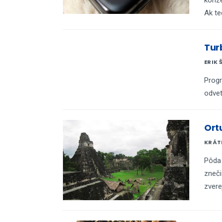
Ak te
Tur
ERIK 
Progr
odvet
Ort
KRÁTK
Pôda 
zneči
zvere