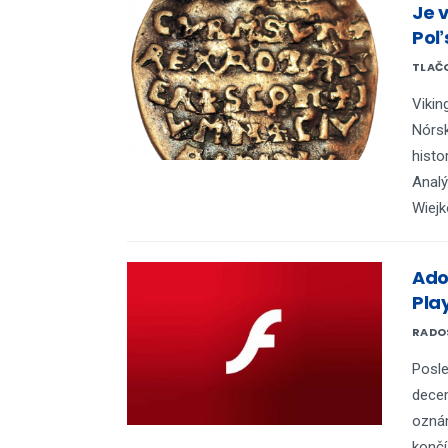
Je 
Poľ
TLAČO
Vikin
Nórsk
histo
Analý
Wiejk
Ado
Play
RADO
Posle
decem
oznám
končí