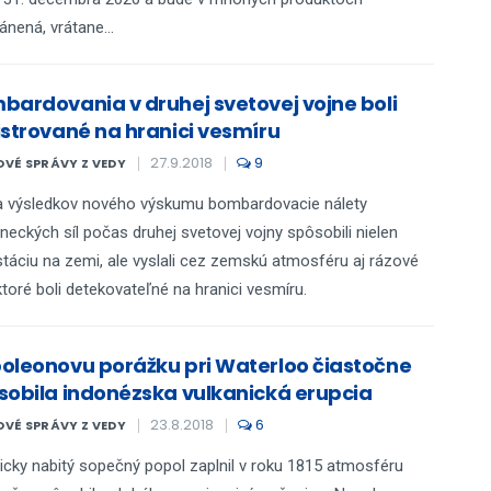
ánená, vrátane...
bardovania v druhej svetovej vojne boli
istrované na hranici vesmíru
27.9.2018
9
VÉ SPRÁVY Z VEDY
a výsledkov nového výskumu bombardovacie nálety
neckých síl počas druhej svetovej vojny spôsobili nielen
táciu na zemi, ale vyslali cez zemskú atmosféru aj rázové
 ktoré boli detekovateľné na hranici vesmíru.
oleonovu porážku pri Waterloo čiastočne
sobila indonézska vulkanická erupcia
23.8.2018
6
VÉ SPRÁVY Z VEDY
ricky nabitý sopečný popol zaplnil v roku 1815 atmosféru