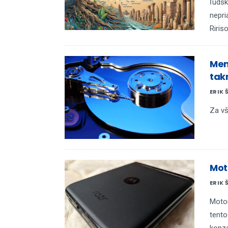
ľudsk
nepri
Riris
Men
tak
ERIK 
Za vš
Moto
ERIK 
Motor
tento
konze