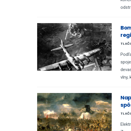
odstr
Bom
reg
TLAČO
Podľ
spoje
devas
vlny,
Nap
spô
TLAČO
Elekt