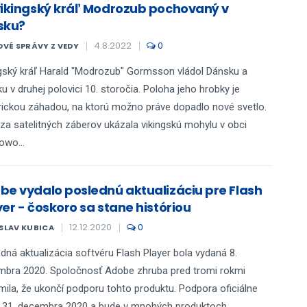
vikingský kráľ Modrozub pochovaný v
sku?
4.8.2022
0
VÉ SPRÁVY Z VEDY
gský kráľ Harald "Modrozub" Gormsson vládol Dánsku a
u v druhej polovici 10. storočia. Poloha jeho hrobky je
rickou záhadou, na ktorú možno práve dopadlo nové svetlo.
za satelitných záberov ukázala vikingskú mohylu v obci
owo...
be vydalo poslednú aktualizáciu pre Flash
er - čoskoro sa stane históriou
12.12.2020
0
SLAV KUBICA
dná aktualizácia softvéru Flash Player bola vydaná 8.
bra 2020. Spoločnosť Adobe zhruba pred tromi rokmi
ila, že ukončí podporu tohto produktu. Podpora oficiálne
 31. decembra 2020 a bude v mnohých produktoch