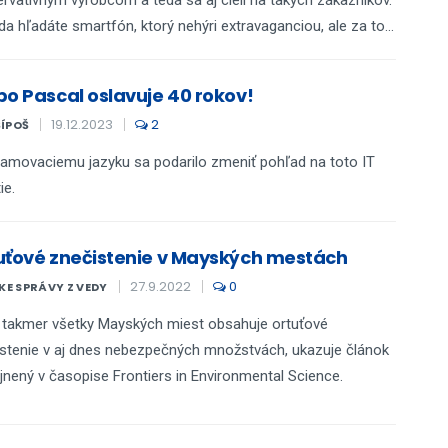
da hľadáte smartfón, ktorý nehýri extravaganciou, ale za to...
bo Pascal oslavuje 40 rokov!
19.12.2023
2
ŠÍPOŠ
amovaciemu jazyku sa podarilo zmeniť pohľad na toto IT
ie.
uťové znečistenie v Mayských mestách
27.9.2022
0
E SPRÁVY Z VEDY
takmer všetky Mayských miest obsahuje ortuťové
stenie v aj dnes nebezpečných množstvách, ukazuje článok
jnený v časopise Frontiers in Environmental Science.