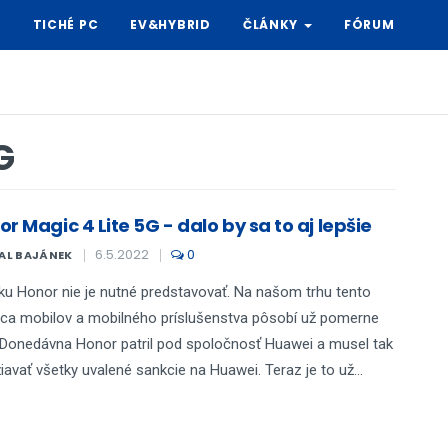
Y
TICHÉ PC
EV&HYBRID
ČLÁNKY
FÓRUM
G
r Magic 4 Lite 5G - dalo by sa to aj lepšie
6.5.2022
0
AL BAJÁNEK
u Honor nie je nutné predstavovať. Na našom trhu tento
ca mobilov a mobilného príslušenstva pôsobí už pomerne
 Donedávna Honor patril pod spoločnosť Huawei a musel tak
iavať všetky uvalené sankcie na Huawei. Teraz je to už...