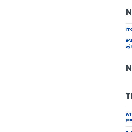
N
Pre
ASU
vý
N
T
WH
poč