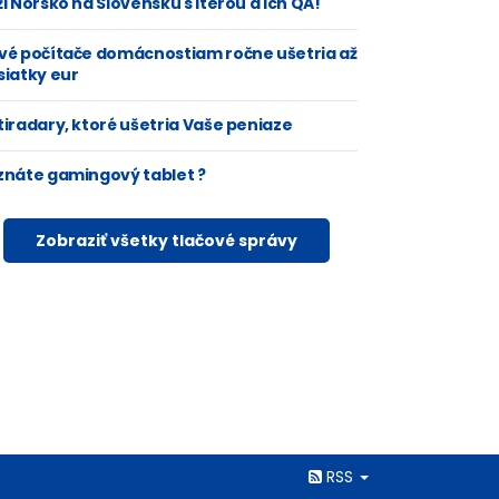
i Nórsko na Slovensku s Iterou a ich QA!
vé počítače domácnostiam ročne ušetria až
siatky eur
tiradary, ktoré ušetria Vaše peniaze
znáte gamingový tablet ?
Zobraziť všetky tlačové správy
Rss
RSS