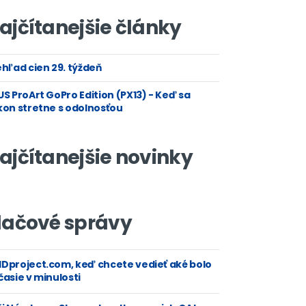
ajčítanejšie články
hľad cien 29. týždeň
S ProArt GoPro Edition (PX13) - Keď sa
kon stretne s odolnosťou
ajčítanejšie novinky
lačové správy
Dproject.com, keď chcete vedieť aké bolo
asie v minulosti