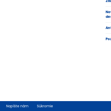
Zaž
No
de
An
Po
Napíšte nám
Súkromie