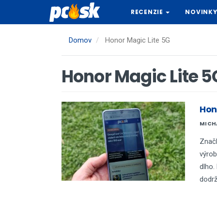
Skočiť
RECENZIE
NOVINK
na
hlavný
obsah
Domov
Honor Magic Lite 5G
Honor Magic Lite 5
Hono
MICH
Značk
výrob
dlho.
dodrž