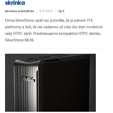
skrinka
6.4.2014
3
MICHAL KIRADŽIEV
Firma SilverStone opäť raz potvrdila, že je pánom ITX
platformy a tiež, že nie nadarmo už roky živí štyri modelové
rady HTPC skríň. Predstavujeme kompaktnú HTPC skrinku
SilverStone ML06.