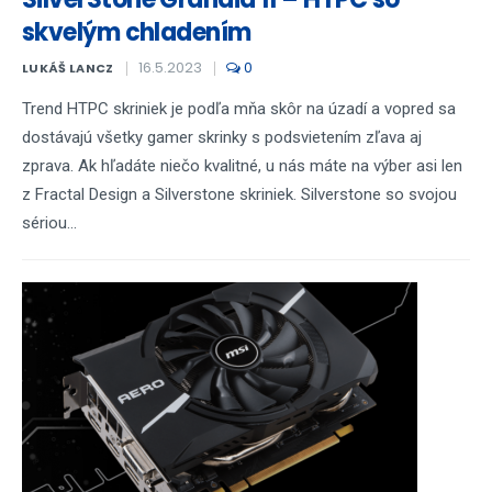
skvelým chladením
16.5.2023
0
LUKÁŠ LANCZ
Trend HTPC skriniek je podľa mňa skôr na úzadí a vopred sa
dostávajú všetky gamer skrinky s podsvietením zľava aj
zprava. Ak hľadáte niečo kvalitné, u nás máte na výber asi len
z Fractal Design a Silverstone skriniek. Silverstone so svojou
sériou...