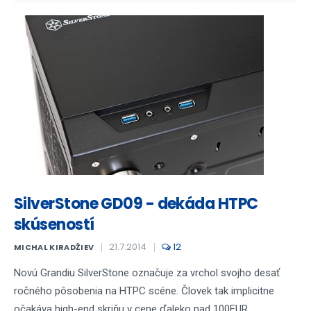
SilverStone GD09 - dekáda HTPC
skúseností
21.7.2014
12
MICHAL KIRADŽIEV
Novú Grandiu SilverStone označuje za vrchol svojho desať
ročného pôsobenia na HTPC scéne. Človek tak implicitne
očakáva high-end skriňu v cene ďaleko nad 100EUR.