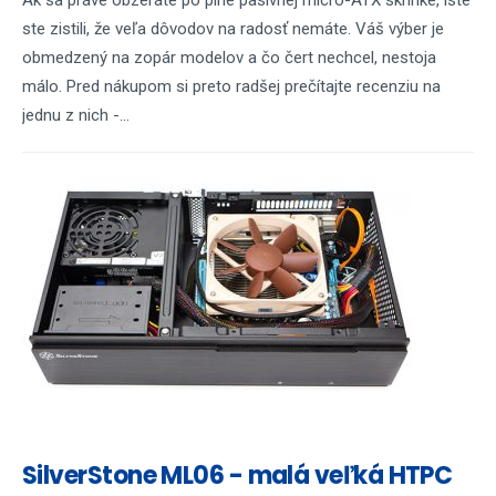
Ak sa práve obzeráte po plne pasívnej micro-ATX skrinke, iste
ste zistili, že veľa dôvodov na radosť nemáte. Váš výber je
obmedzený na zopár modelov a čo čert nechcel, nestoja
málo. Pred nákupom si preto radšej prečítajte recenziu na
jednu z nich -...
SilverStone ML06 - malá veľká HTPC