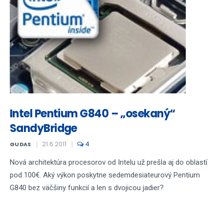
Intel Pentium G840 – „osekaný“
SandyBridge
21.6.2011
4
GUDAS
Nová architektúra procesorov od Intelu už prešla aj do oblastí
pod 100€. Aký výkon poskytne sedemdesiateurový Pentium
G840 bez väčšiny funkcií a len s dvojicou jadier?