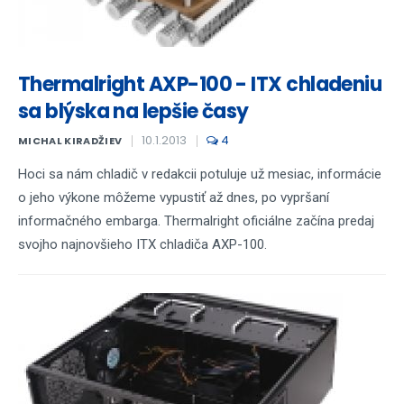
Thermalright AXP-100 - ITX chladeniu
sa blýska na lepšie časy
10.1.2013
4
MICHAL KIRADŽIEV
Hoci sa nám chladič v redakcii potuluje už mesiac, informácie
o jeho výkone môžeme vypustiť až dnes, po vypršaní
informačného embarga. Thermalright oficiálne začína predaj
svojho najnovšieho ITX chladiča AXP-100.