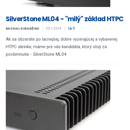
SilverStone ML04 - "milý" základ HTPC
20.1.2014
11
MICHAL KIRADŽIEV
Ak sa obzeráte po lacnejšej, dobre vyzerajúcej a vybavenej
HTPC skrinke, máme pre vás kandidáta, ktorý stojí za
povšimnutie - SilverStone ML04.