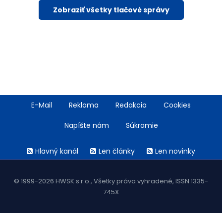
Zobraziť všetky tlačové správy
Footer
E-Mail
Reklama
Redakcia
Cookies
menu
Napíšte nám
Súkromie
Rss
Hlavný kanál
Len články
Len novinky
menu
© 1999-2026 HWSK s.r.o., Všetky práva vyhradené, ISSN 1335-
745X