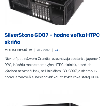
SilverStone GD07 - hodne veľká HTPC
skriňa
31.7.2012
9
MICHAL KIRADŽIEV
Niektorí pod názvom Grandia rozoznávajú postaršie japonské
RPG, iní sériu mainstreamových HTPC skriniek, ktoré ich
výrobca neoznačí inak, než iniciálami GD. GD07 je siedmou v
poradí a zároveň aj nasledovníčkou trištvrte roka starej GD06.