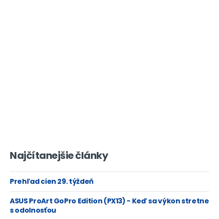
Najčítanejšie články
Prehľad cien 29. týždeň
ASUS ProArt GoPro Edition (PX13) - Keď sa výkon stretne
s odolnosťou