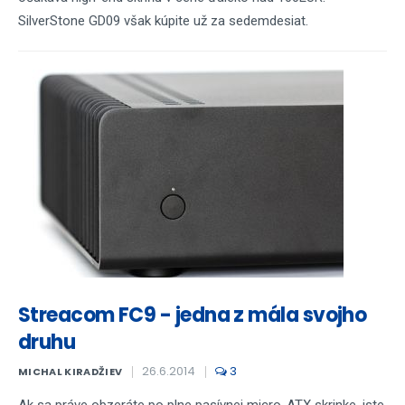
SilverStone GD09 však kúpite už za sedemdesiat.
Streacom FC9 - jedna z mála svojho
druhu
26.6.2014
3
MICHAL KIRADŽIEV