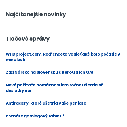
Najčítanejšie novinky
Tlačové správy
WHDproject.com, keď chcete vedieť aké bolo počasie v
minulosti
Zaži Nórsko na Slovensku s Iterou a ich QA!
Nové počítače domácnostiam ročne ušetria až
desiatky eur
Antiradary, ktoré ušetria Vaše peniaze
Poznáte gamingový tablet ?