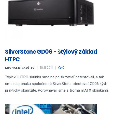
SilverStone GD06 - štýlový základ
HTPC
10.11.2011
0
MICHAL KIRADŽIEV
Typickú HTPC skrinku sme na pc.sk zatiaľ netestovali, a tak
sme na ponuku spoločnosti SilverStone otestovať GD06 kývli
prakticky okamžite. Porovnávali sme s troma mATX skrinkami.