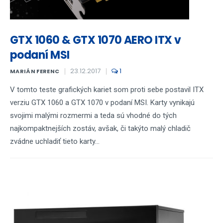
GTX 1060 & GTX 1070 AERO ITX v
podaní MSI
23.12.2017
1
MARIÁN FERENC
V tomto teste grafických kariet som proti sebe postavil ITX
verziu GTX 1060 a GTX 1070 v podaní MSI. Karty vynikajú
svojimi malými rozmermi a teda sú vhodné do tých
najkompaktnejších zostáv, avšak, či takýto malý chladič
zvádne uchladiť tieto karty...