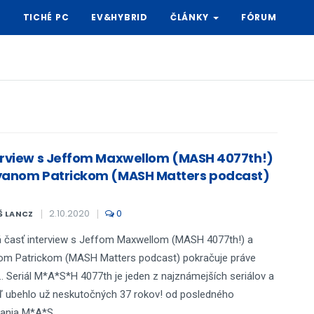
Y
TICHÉ PC
EV&HYBRID
ČLÁNKY
FÓRUM
erview s Jeffom Maxwellom (MASH 4077th!)
yanom Patrickom (MASH Matters podcast)
2.10.2020
0
Š LANCZ
 časť interview s Jeffom Maxwellom (MASH 4077th!) a
om Patrickom (MASH Matters podcast) pokračuje práve
.. Seriál M*A*S*H 4077th je jeden z najznámejších seriálov a
ď ubehlo už neskutočných 37 rokov! od posledného
lania M*A*S...