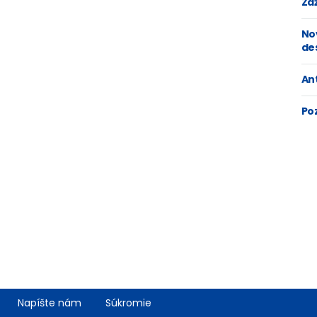
Zaž
No
de
An
Po
Napíšte nám
Súkromie