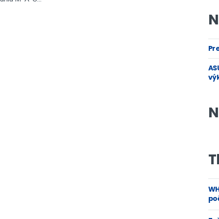
N
Pre
ASU
vý
N
T
WH
poč