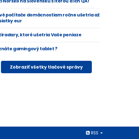
i Nórsko na Slovensku s Iterou a ich QA!
vé počítače domácnostiam ročne ušetria až
siatky eur
tiradary, ktoré ušetria Vaše peniaze
znáte gamingový tablet ?
Zobraziť všetky tlačové správy
Rss
RSS