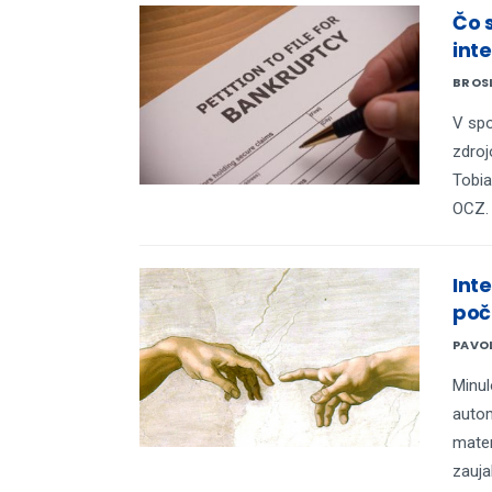
Čo 
int
BROS
V sp
zdroj
Tobia
OCZ.
Int
poč
PAVO
Minul
auto
mate
zauja