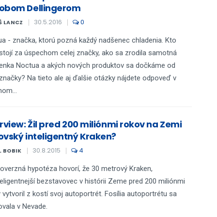
obom Dellingerom
30.5.2016
0
Š LANCZ
a - značka, ktorú pozná každý nadšenec chladenia. Kto
stojí za úspechom celej značky, ako sa zrodila samotná
ienka Noctua a akých nových produktov sa dočkáme od
 značky? Na tieto ale aj ďalšie otázky nájdete odpoveď v
om...
rview: Žil pred 200 miliónmi rokov na Zemi
ovský inteligentný Kraken?
30.8.2015
4
L BOBIK
overzná hypotéza hovorí, že 30 metrový Kraken,
teligentnejší bezstavovec v histórii Zeme pred 200 miliónmi
 vytvoril z kostí svoj autoportrét. Fosília autoportrétu sa
vala v Nevade.