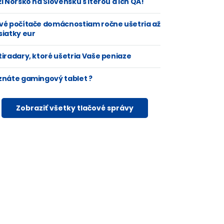
i Nórsko na Slovensku s Iterou a ich QA!
vé počítače domácnostiam ročne ušetria až
siatky eur
tiradary, ktoré ušetria Vaše peniaze
znáte gamingový tablet ?
Zobraziť všetky tlačové správy