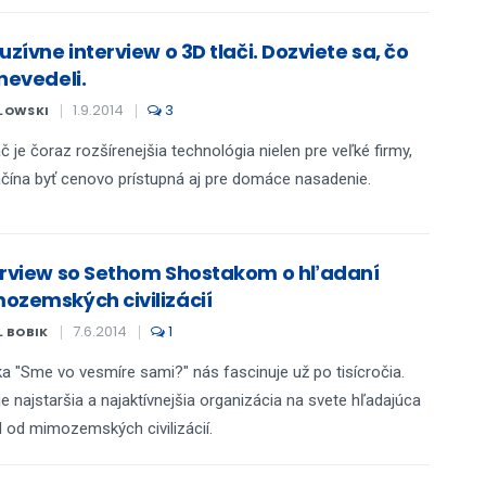
uzívne interview o 3D tlači. Dozviete sa, čo
nevedeli.
1.9.2014
3
LOWSKI
ač je čoraz rozšírenejšia technológia nielen pre veľké firmy,
čína byť cenovo prístupná aj pre domáce nasadenie.
erview so Sethom Shostakom o hľadaní
ozemských civilizácií
7.6.2014
1
L BOBIK
a "Sme vo vesmíre sami?" nás fascinuje už po tisícročia.
je najstaršia a najaktívnejšia organizácia na svete hľadajúca
l od mimozemských civilizácií.