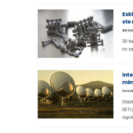
Exkl
ste 
BROS
3D tl
no za
Int
mim
PAVO
Otázk
SETI 
signá