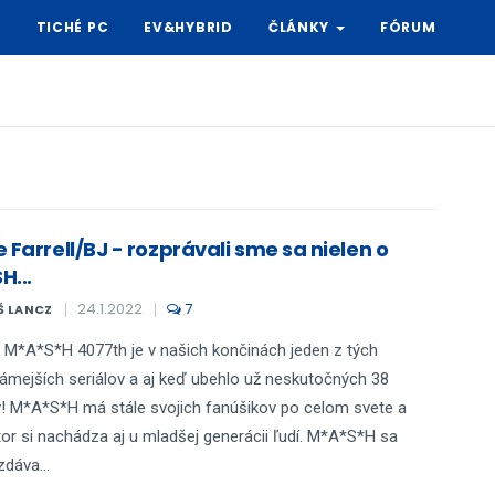
Y
TICHÉ PC
EV&HYBRID
ČLÁNKY
FÓRUM
 Farrell/BJ - rozprávali sme sa nielen o
H...
24.1.2022
7
Š LANCZ
l M*A*S*H 4077th je v našich končinách jeden z tých
ámejších seriálov a aj keď ubehlo už neskutočných 38
! M*A*S*H má stále svojich fanúšikov po celom svete a
tor si nachádza aj u mladšej generácii ľudí. M*A*S*H sa
dáva...