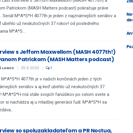
 časť interview s Jeffom Maxwellom (MASH 4077th!) a
Zaž
om Patrickom (MASH Matters podcast) pokračuje práve
No
.. Seriál M*A*S*H 4077th je jeden z najznámejších seriálov a
de
ď ubehlo už neskutočných 37 rokov! od posledného
lania M*A*S...
An
Po
erview s Jeffom Maxwellom (MASH 4077th!)
yanom Patrickom (MASH Matters podcast)
25.9.2020
1
Š LANCZ
l M*A*S*H 4077th je v našich končinách jeden z tých
ámejších seriálov a aj keď ubehlo už neskutočných 37
! M*A*S*H má stále svojich fanúšikov po celom svete a
tor si nachádza aj u mladšej generácii ľudí. M*A*S*H sa
dáva...
erview so spoluzakladateľom a PR Noctua,