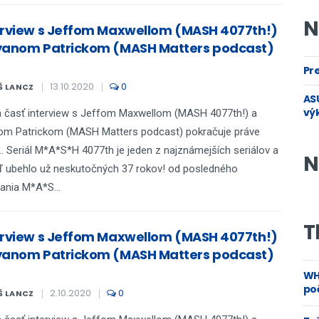
N
erview s Jeffom Maxwellom (MASH 4077th!)
yanom Patrickom (MASH Matters podcast)
Pre
13.10.2020
0
Š LANCZ
ASU
vý
 časť interview s Jeffom Maxwellom (MASH 4077th!) a
om Patrickom (MASH Matters podcast) pokračuje práve
.. Seriál M*A*S*H 4077th je jeden z najznámejších seriálov a
N
ď ubehlo už neskutočných 37 rokov! od posledného
lania M*A*S...
T
erview s Jeffom Maxwellom (MASH 4077th!)
yanom Patrickom (MASH Matters podcast)
WH
poč
2.10.2020
0
Š LANCZ