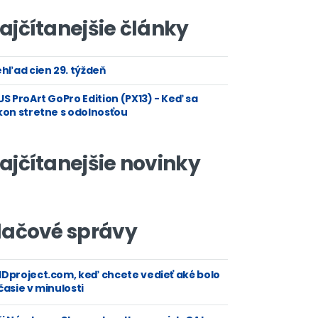
ajčítanejšie články
hľad cien 29. týždeň
S ProArt GoPro Edition (PX13) - Keď sa
kon stretne s odolnosťou
ajčítanejšie novinky
lačové správy
Dproject.com, keď chcete vedieť aké bolo
asie v minulosti