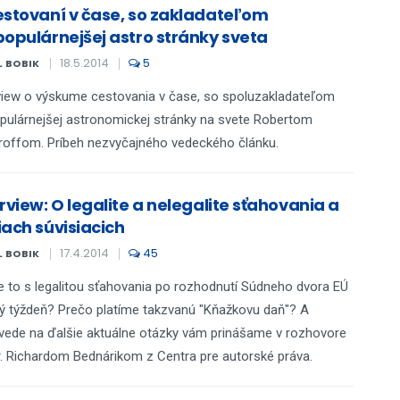
estovaní v čase, so zakladateľom
populárnejšej astro stránky sveta
18.5.2014
5
L BOBIK
view o výskume cestovania v čase, so spoluzakladateľom
pulárnejšej astronomickej stránky na svete Robertom
offom. Príbeh nezvyčajného vedeckého článku.
rview: O legalite a nelegalite sťahovania a
iach súvisiacich
17.4.2014
45
L BOBIK
e to s legalitou sťahovania po rozhodnutí Súdneho dvora EÚ
ý týždeň? Prečo platíme takzvanú "Kňažkovu daň"? A
ede na ďalšie aktuálne otázky vám prinášame v rozhovore
. Richardom Bednárikom z Centra pre autorské práva.