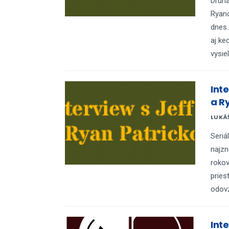
Druhá
Ryan
dnes.
aj ke
vysie
Int
a R
LUKÁ
Seriá
najzn
rokov
pries
odovz
Int