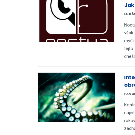
Jak
LUKÁ
Noctu
však 
myšl
tejto
dnešn
Inte
obr
PAVO
Kontr
najin
rokov
zacho