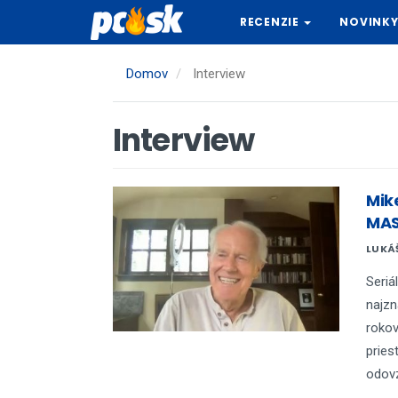
Skočiť
RECENZIE
NOVINK
na
hlavný
obsah
Domov
Interview
Interview
Mike
MAS
LUKÁ
Seriá
najzn
rokov
pries
odovz