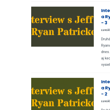
Int
a R
- 3
LUKÁ
Druhá
Ryan
dnes.
aj ke
vysie
Int
a R
- 2
LUKÁ