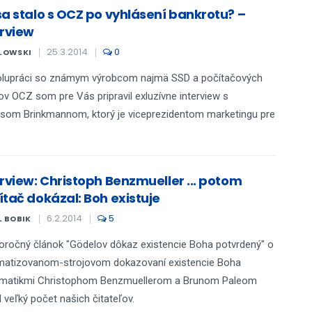
sa stalo s OCZ po vyhlásení bankrotu? –
erview
25.3.2014
0
LOWSKI
olupráci so známym výrobcom najmä SSD a počítačových
ov OCZ som pre Vás pripravil exluzívne interview s
som Brinkmannom, ktorý je viceprezidentom marketingu pre
erview: Christoph Benzmueller ... potom
ítač dokázal: Boh existuje
6.2.2014
5
L BOBIK
oročný článok "Gödelov dôkaz existencie Boha potvrdený" o
matizovanom-strojovom dokazovaní existencie Boha
matikmi Christophom Benzmuellerom a Brunom Paleom
l veľký počet našich čitateľov.