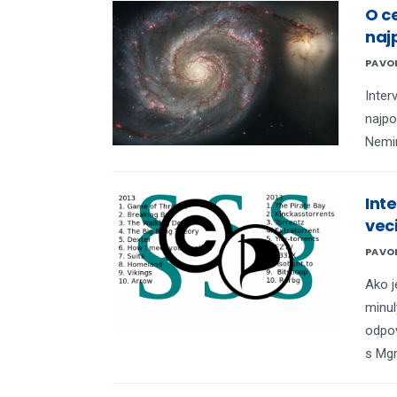
O c
naj
PAVO
Inter
najpo
Nemir
Inte
vec
PAVO
Ako j
minul
odpov
s Mgr