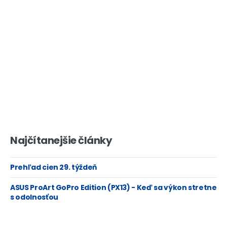
Najčítanejšie články
Prehľad cien 29. týždeň
ASUS ProArt GoPro Edition (PX13) - Keď sa výkon stretne
s odolnosťou