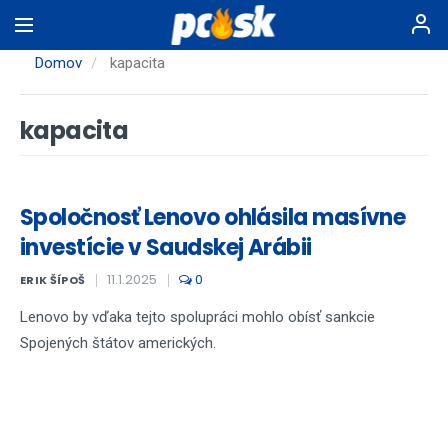
Skočiť
na
hlavný
Domov
kapacita
obsah
kapacita
Spoločnosť Lenovo ohlásila masívne
investície v Saudskej Arábii
11.1.2025
0
ERIK ŠÍPOŠ
Lenovo by vďaka tejto spolupráci mohlo obísť sankcie
Spojených štátov amerických.