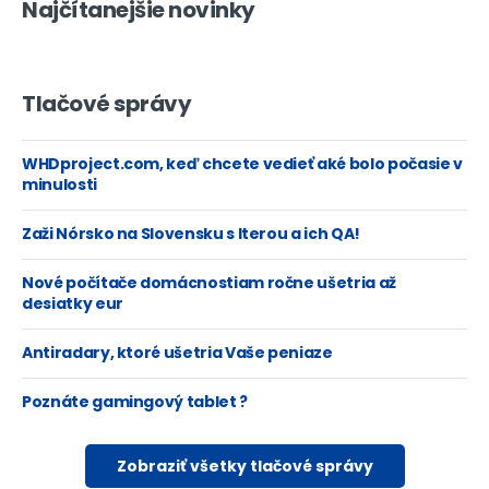
Najčítanejšie novinky
Tlačové správy
WHDproject.com, keď chcete vedieť aké bolo počasie v
minulosti
Zaži Nórsko na Slovensku s Iterou a ich QA!
Nové počítače domácnostiam ročne ušetria až
desiatky eur
Antiradary, ktoré ušetria Vaše peniaze
Poznáte gamingový tablet ?
Zobraziť všetky tlačové správy