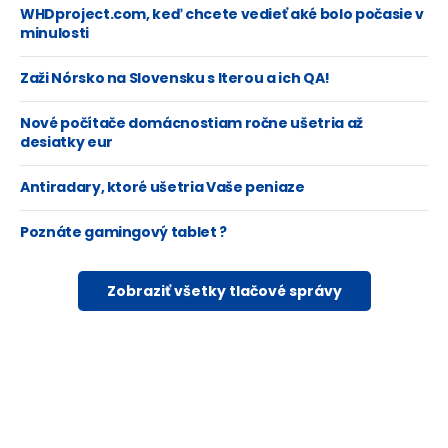
WHDproject.com, keď chcete vedieť aké bolo počasie v
minulosti
Zaži Nórsko na Slovensku s Iterou a ich QA!
Nové počítače domácnostiam ročne ušetria až
desiatky eur
Antiradary, ktoré ušetria Vaše peniaze
Poznáte gamingový tablet ?
Zobraziť všetky tlačové správy