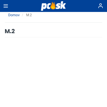
Skočiť
na
hlavný
Domov
M.2
obsah
M.2