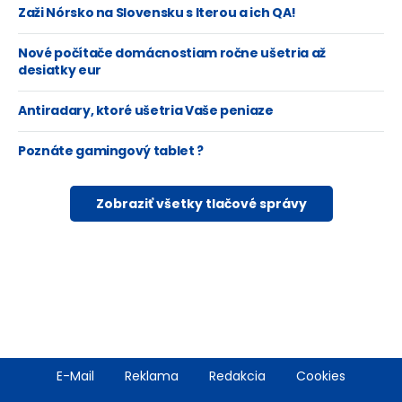
Zaži Nórsko na Slovensku s Iterou a ich QA!
Nové počítače domácnostiam ročne ušetria až
desiatky eur
Antiradary, ktoré ušetria Vaše peniaze
Poznáte gamingový tablet ?
Zobraziť všetky tlačové správy
Footer
E-Mail
Reklama
Redakcia
Cookies
menu