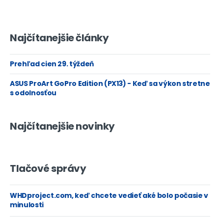
Najčítanejšie články
Prehľad cien 29. týždeň
ASUS ProArt GoPro Edition (PX13) - Keď sa výkon stretne
s odolnosťou
Najčítanejšie novinky
Tlačové správy
WHDproject.com, keď chcete vedieť aké bolo počasie v
minulosti