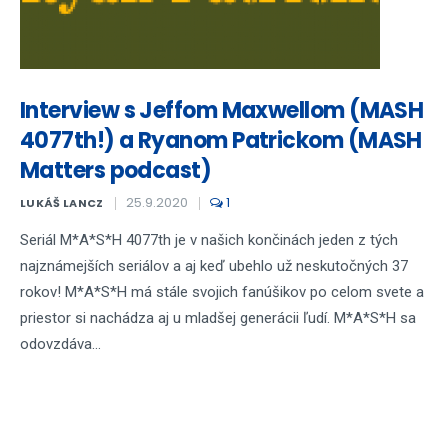
Interview s Jeffom Maxwellom (MASH
4077th!) a Ryanom Patrickom (MASH
Matters podcast)
25.9.2020
1
LUKÁŠ LANCZ
Seriál M*A*S*H 4077th je v našich končinách jeden z tých
najznámejších seriálov a aj keď ubehlo už neskutočných 37
rokov! M*A*S*H má stále svojich fanúšikov po celom svete a
priestor si nachádza aj u mladšej generácii ľudí. M*A*S*H sa
odovzdáva...