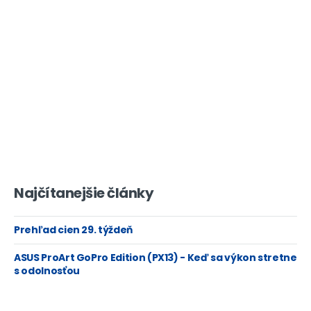
Najčítanejšie články
Prehľad cien 29. týždeň
ASUS ProArt GoPro Edition (PX13) - Keď sa výkon stretne
s odolnosťou