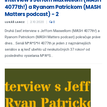
4077th!) a Ryanom Patrickom (MASH
Matters podcast) - 2
2.10.2020
0
LUKÁŠ LANCZ
Druhá časť interview s Jeffom Maxwellom (MASH 4077th!) a
Ryanom Patrickom (MASH Matters podcast) pokračuje práve
dnes... Seriál M*A*S*H 4077th je jeden z najznámejších
seriálov a aj keď ubehlo už neskutočných 37 rokov! od
posledného vysielania M*A*S...