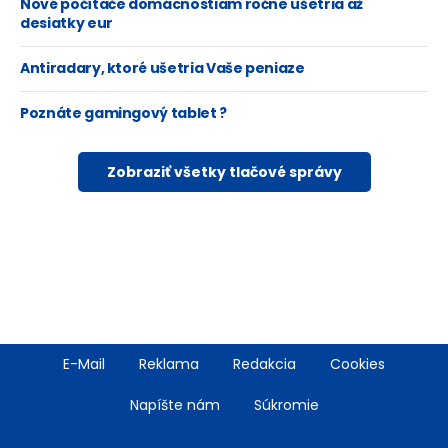
Nové počítače domácnostiam ročne ušetria až
desiatky eur
Antiradary, ktoré ušetria Vaše peniaze
Poznáte gamingový tablet ?
Zobraziť všetky tlačové správy
Footer
E-Mail
Reklama
Redakcia
Cookies
menu
Napíšte nám
Súkromie
Rss