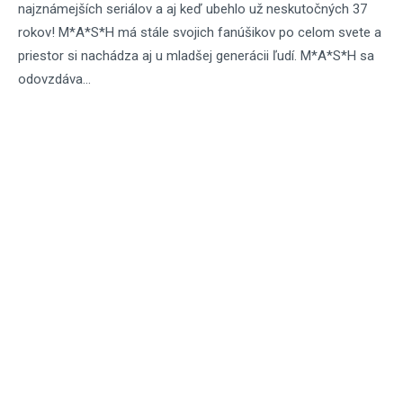
najznámejších seriálov a aj keď ubehlo už neskutočných 37
rokov! M*A*S*H má stále svojich fanúšikov po celom svete a
priestor si nachádza aj u mladšej generácii ľudí. M*A*S*H sa
odovzdáva...