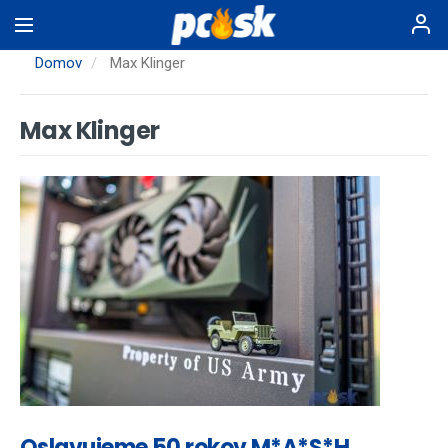
Skočiť
na
hlavný
Domov
Max Klinger
obsah
Max Klinger
Oslavujeme 50 rokov M*A*S*H