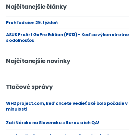
Najčítanejšie články
Prehľad cien 29. týždeň
ASUS ProArt GoPro Edition (PX13) - Keď sa výkon stretne
s odolnosťou
Najčítanejšie novinky
Tlačové správy
WHDproject.com, keď chcete vedieť aké bolo počasie v
minulosti
Zaži Nórsko na Slovensku s Iterou a ich QA!