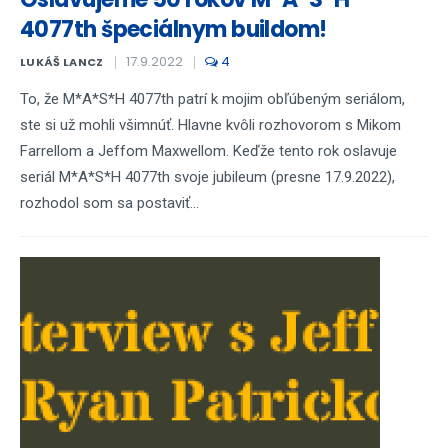
4077th špeciálnym buildom!
17.9.2022
4
LUKÁŠ LANCZ
To, že M*A*S*H 4077th patrí k mojim obľúbeným seriálom,
ste si už mohli všimnúť. Hlavne kvôli rozhovorom s Mikom
Farrellom a Jeffom Maxwellom. Keďže tento rok oslavuje
seriál M*A*S*H 4077th svoje jubileum (presne 17.9.2022),
rozhodol som sa postaviť...