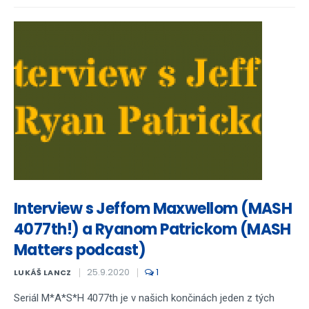
Interview s Jeffom Maxwellom (MASH
4077th!) a Ryanom Patrickom (MASH
Matters podcast)
25.9.2020
1
LUKÁŠ LANCZ
Seriál M*A*S*H 4077th je v našich končinách jeden z tých