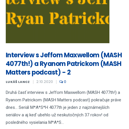
Interview s Jeffom Maxwellom (MASH
4077th!) a Ryanom Patrickom (MASH
Matters podcast) - 2
2.10.2020
0
LUKÁŠ LANCZ
Druhá časť interview s Jeffom Maxwellom (MASH 4077th!) a
Ryanom Patrickom (MASH Matters podcast) pokračuje práve
dnes... Seriál M*A*S*H 4077th je jeden z najznámejších
seriálov a aj keď ubehlo už neskutočných 37 rokov! od
posledného vysielania M*A*S...