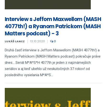
Interview s Jeffom Maxwellom (MASH
4077th!) a Ryanom Patrickom (MASH
Matters podcast) - 3
13.10.2020
0
LUKÁŠ LANCZ
Druhá časť interview s Jeffom Maxwellom (MASH 4077th!) a
Ryanom Patrickom (MASH Matters podcast) pokračuje práve
dnes... Seriál M*A*S*H 4077th je jeden z najznámejších
seriálov a aj keď ubehlo už neskutočných 37 rokov! od
posledného vysielania M*A*S...