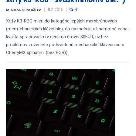
11.2.2018
4
MICHAL KIRADŽIEV
Xrtfy K3-RBG mieri do kategórie lepších membránových
(mem-chanických klávesníc), čo naznačuje už samotná cena i
kvalita spracovania (v cene na úrovni 80EUR, už bez
problémov zoženiete podsvietenú mechanickú klávesnicu s
CherryMX spínačmi (bez RGB))...