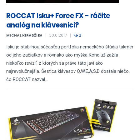
ROCCAT Isku+ Force FX - ráčite
analóg na klávesnici?
30.6.2017
2
MICHAL KIRADŽIEV
Isku je stabilnou súčasťou portfólia nemeckého štúdia takmer
od jeho začiatkov a rovnako ako myška Kone už zažila
niekoľko revízií, z ktorých sa práve táto javí ako
najrevolučnejšia. Šestica klávesov Q,W,E,A,S,D dostala niečo,
čo ROCCAT nazval...