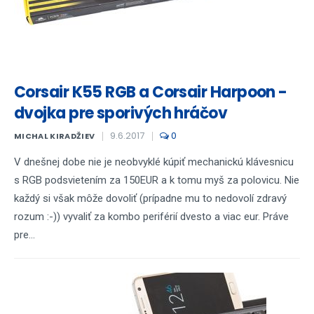
Corsair K55 RGB a Corsair Harpoon -
dvojka pre sporivých hráčov
9.6.2017
0
MICHAL KIRADŽIEV
V dnešnej dobe nie je neobvyklé kúpiť mechanickú klávesnicu
s RGB podsvietením za 150EUR a k tomu myš za polovicu. Nie
každý si však môže dovoliť (prípadne mu to nedovolí zdravý
rozum :-)) vyvaliť za kombo periférií dvesto a viac eur. Práve
pre...