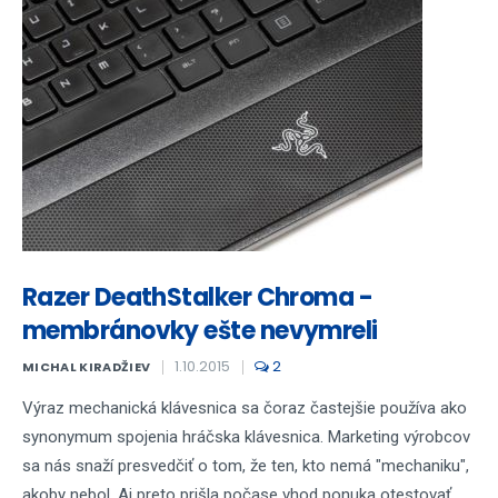
Razer DeathStalker Chroma -
membránovky ešte nevymreli
1.10.2015
2
MICHAL KIRADŽIEV
Výraz mechanická klávesnica sa čoraz častejšie používa ako
synonymum spojenia hráčska klávesnica. Marketing výrobcov
sa nás snaží presvedčiť o tom, že ten, kto nemá "mechaniku",
akoby nebol. Aj preto prišla počase vhod ponuka otestovať