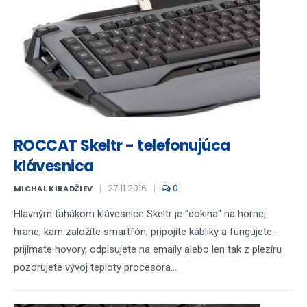
ROCCAT Skeltr - telefonujúca
klávesnica
27.11.2016
0
MICHAL KIRADŽIEV
Hlavným ťahákom klávesnice Skeltr je "dokina" na hornej
hrane, kam založíte smartfón, pripojíte kábliky a fungujete -
prijímate hovory, odpisujete na emaily alebo len tak z plezíru
pozorujete vývoj teploty procesora...