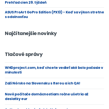
Prehľad cien 29. týždeň
ASUS ProArt GoPro Edition (PX13) - Keď sa výkon stretne
s odolnosťou
Najčítanejšie novinky
Tlačové správy
WHDproject.com, keď chcete vedieť aké bolo počasie v
minulosti
Zaži Nórsko na Slovensku s Iterou a ich QA!
Nové počítače domácnostiam ročne ušetria až
desiatky eur