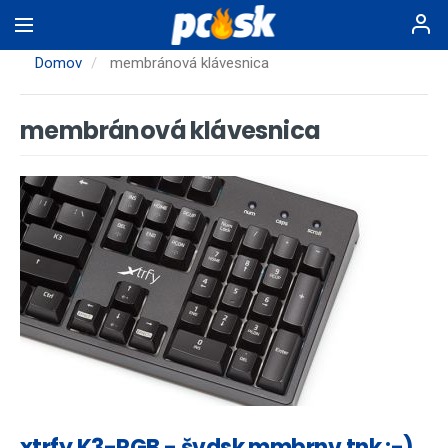
Skočiť
na
hlavný
Domov
membránová klávesnica
obsah
membránová klávesnica
xtrfy K3-RGB - švdsk mmbrnv tnk :-)