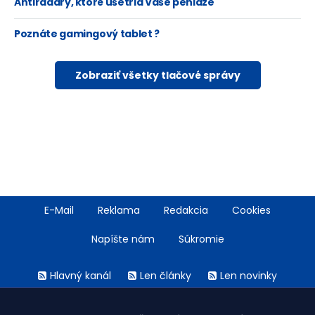
Antiradary, ktoré ušetria Vaše peniaze
Poznáte gamingový tablet ?
Zobraziť všetky tlačové správy
Footer
E-Mail
Reklama
Redakcia
Cookies
menu
Napíšte nám
Súkromie
Rss
Hlavný kanál
Len články
Len novinky
menu