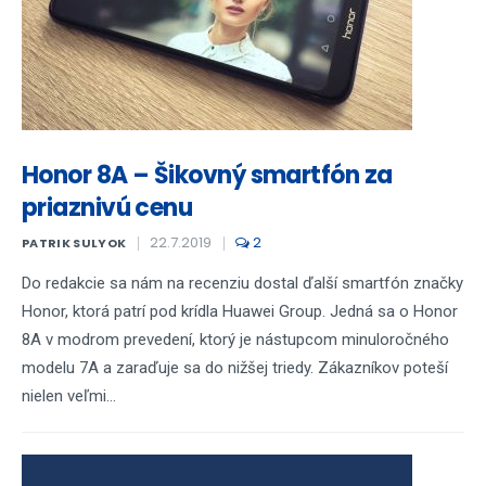
Honor 8A – Šikovný smartfón za
priaznivú cenu
22.7.2019
2
PATRIK SULYOK
Do redakcie sa nám na recenziu dostal ďalší smartfón značky
Honor, ktorá patrí pod krídla Huawei Group. Jedná sa o Honor
8A v modrom prevedení, ktorý je nástupcom minuloročného
modelu 7A a zaraďuje sa do nižšej triedy. Zákazníkov poteší
nielen veľmi...