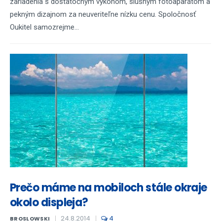
zariadenia s dostatočným výkonom, slušným fotoaparátom a
pekným dizajnom za neuveriteľne nízku cenu. Spoločnosť
Oukitel samozrejme...
Prečo máme na mobiloch stále okraje
okolo displeja?
24.8.2014
4
BROSLOWSKI