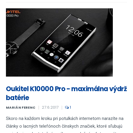
Oukitel K10000 Pro - maximálna výdrž
batérie
27.6.2017
1
MARIÁN FERENC
Skoro na každom kroku pri potulkách internetom narazíte na
články o lacných telefónoch čínskych značiek, ktoré sľubujú