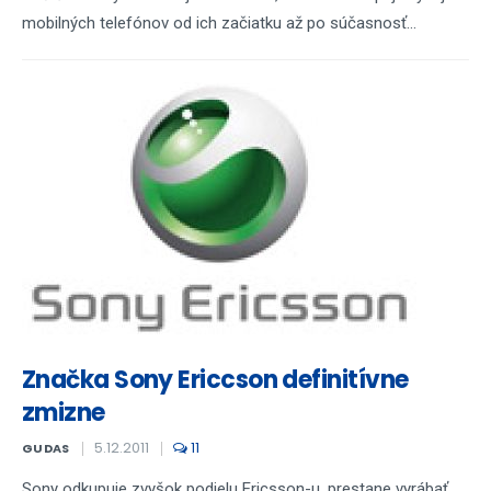
mobilných telefónov od ich začiatku až po súčasnosť...
Značka Sony Ericcson definitívne
zmizne
5.12.2011
11
GUDAS
Sony odkupuje zvyšok podielu Ericsson-u, prestane vyrábať