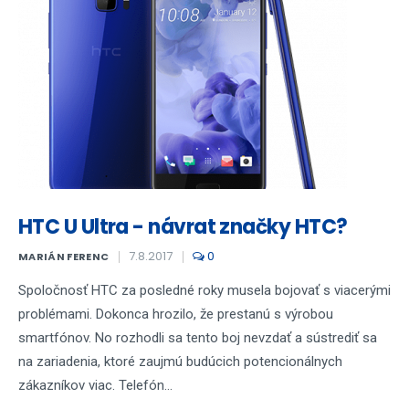
HTC U Ultra - návrat značky HTC?
7.8.2017
0
MARIÁN FERENC
Spoločnosť HTC za posledné roky musela bojovať s viacerými
problémami. Dokonca hrozilo, že prestanú s výrobou
smartfónov. No rozhodli sa tento boj nevzdať a sústrediť sa
na zariadenia, ktoré zaujmú budúcich potencionálnych
zákazníkov viac. Telefón...