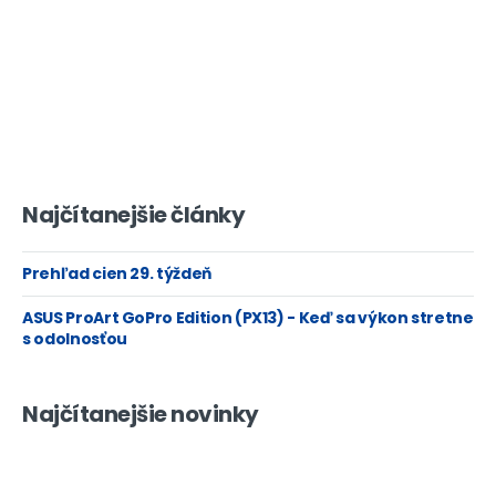
Najčítanejšie články
Prehľad cien 29. týždeň
ASUS ProArt GoPro Edition (PX13) - Keď sa výkon stretne
s odolnosťou
Najčítanejšie novinky