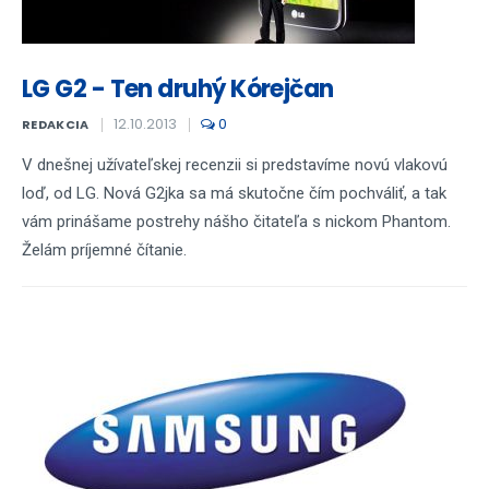
LG G2 - Ten druhý Kórejčan
12.10.2013
0
REDAKCIA
V dnešnej užívateľskej recenzii si predstavíme novú vlakovú
loď, od LG. Nová G2jka sa má skutočne čím pochváliť, a tak
vám prinášame postrehy nášho čitateľa s nickom Phantom.
Želám príjemné čítanie.