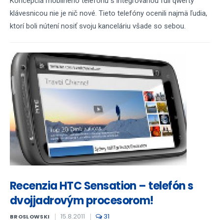
Koncepcia mobilného telefónu s integrovanou full qwerty
klávesnicou nie je nič nové. Tieto telefóny ocenili najmä ľudia,
ktorí boli nútení nosiť svoju kanceláriu všade so sebou.
Recenzia HTC Sensation – telefón s
dvojjadrovým procesorom!
15.8.2011
31
BROSLOWSKI