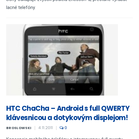
lacné telefóny.
HTC ChaCha – Android s full QWERTY
klávesnicou a dotykovým displejom!
4.11.2011
0
BROSLOWSKI