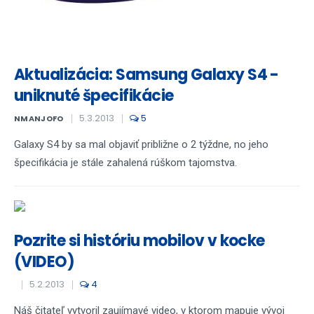
Aktualizácia: Samsung Galaxy S4 -
uniknuté špecifikácie
5.3.2013
5
NMANJOFO
Galaxy S4 by sa mal objaviť približne o 2 týždne, no jeho
špecifikácia je stále zahalená rúškom tajomstva.
Pozrite si históriu mobilov v kocke
(VIDEO)
5.2.2013
4
Náš čitateľ vytvoril zaujímavé video, v ktorom mapuje vývoj