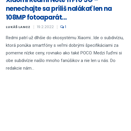
nenechajte sa príliš nalákať len na
108MP fotoaparát...
19.2.2022
1
LUKÁŠ LANCZ
Redmi patrí už dlhšie do ekosystému Xiaomi...Ide o subdivíziu,
ktorá ponúka smartfóny s veľmi dobrými špecifikáciami za
pomerne nízke ceny, rovnako ako také POCO. Medzi ľuďmi si
obe subdivízie našlo mnoho fanúšikov a nie len u nás. Do
redakcie nám...