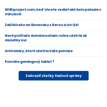
WHDproject.com, keď chcete vedieť aké bolo počasie v
minulosti
Zaži Nórsko na Slovensku s Iterou a ich QA!
Nové počítače domácnostiam ročne ušetria až
desiatky eur
Antiradary, ktoré ušetria Vaše peniaze
Poznáte gamingový tablet ?
Zobraziť všetky tlačové správy