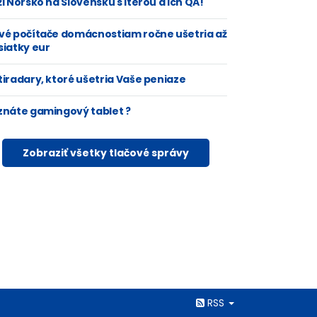
i Nórsko na Slovensku s Iterou a ich QA!
vé počítače domácnostiam ročne ušetria až
siatky eur
tiradary, ktoré ušetria Vaše peniaze
znáte gamingový tablet ?
Zobraziť všetky tlačové správy
Rss
RSS