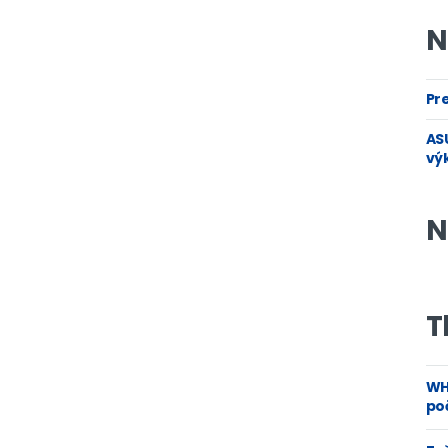
N
Pre
ASU
vý
N
T
WH
poč