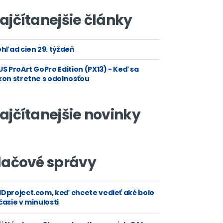
ajčítanejšie články
hľad cien 29. týždeň
S ProArt GoPro Edition (PX13) - Keď sa
kon stretne s odolnosťou
ajčítanejšie novinky
lačové správy
Dproject.com, keď chcete vedieť aké bolo
asie v minulosti