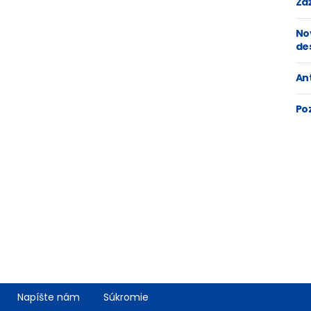
Zaž
No
de
An
Po
Napíšte nám
Súkromie