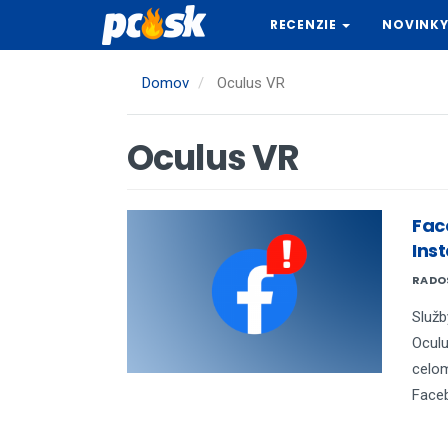
Skočiť
RECENZIE
NOVINK
na
hlavný
obsah
Domov
Oculus VR
Oculus VR
Fac
Ins
RADO
Služ
Oculu
celom
Faceb