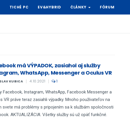
Y
TICHÉ PC
EV&HYBRID
ČLÁNKY
FÓRUM
ebook má VÝPADOK, zasiahol aj služby
tagram, WhatsApp, Messenger a Oculus VR
4.10.2021
1
SLAV KUBICA
by Facebook, Instagram, WhatsApp, Facebook Messenger a
s VR práve teraz zasiahli výpadky. Mnoho používateľov na
 svete má problémy s pripojením sa k službám spoločnosti
ook. AKTUALIZÁCIA: Všetky služby sú už opäť funkčné.