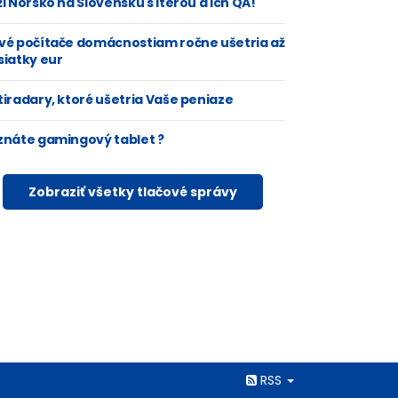
i Nórsko na Slovensku s Iterou a ich QA!
vé počítače domácnostiam ročne ušetria až
siatky eur
tiradary, ktoré ušetria Vaše peniaze
znáte gamingový tablet ?
Zobraziť všetky tlačové správy
Rss
RSS