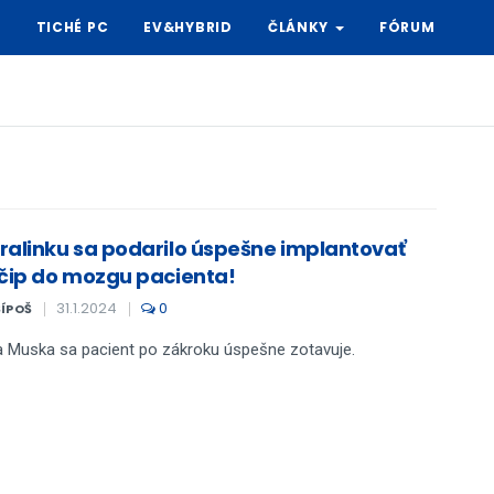
Y
TICHÉ PC
EV&HYBRID
ČLÁNKY
FÓRUM
ralinku sa podarilo úspešne implantovať
 čip do mozgu pacienta!
31.1.2024
0
ŠÍPOŠ
 Muska sa pacient po zákroku úspešne zotavuje.