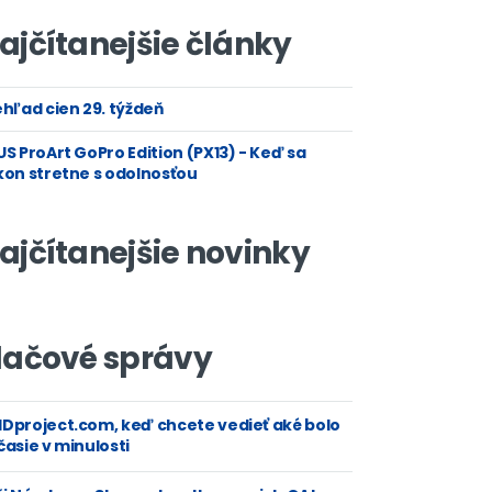
ajčítanejšie články
hľad cien 29. týždeň
S ProArt GoPro Edition (PX13) - Keď sa
kon stretne s odolnosťou
ajčítanejšie novinky
lačové správy
Dproject.com, keď chcete vedieť aké bolo
asie v minulosti