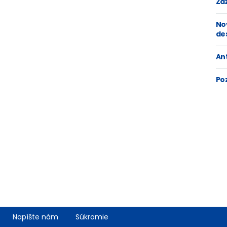
Zaž
No
de
An
Po
Napíšte nám
Súkromie