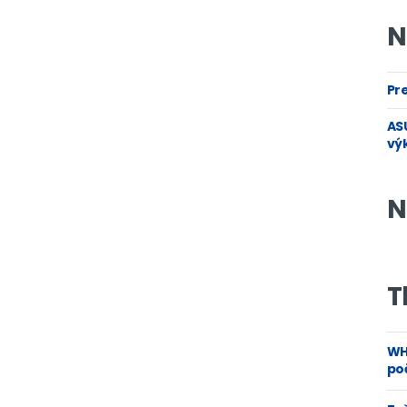
N
Pre
ASU
vý
N
T
WH
poč