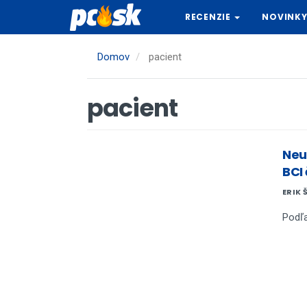
Skočiť
RECENZIE
NOVINK
na
hlavný
obsah
Domov
pacient
pacient
Neu
BCI
ERIK 
Podľa