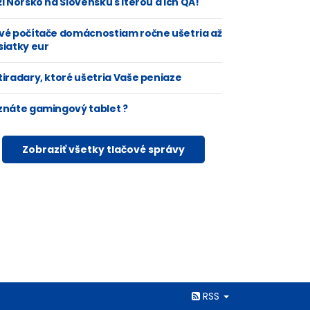
i Nórsko na Slovensku s Iterou a ich QA!
vé počítače domácnostiam ročne ušetria až
siatky eur
tiradary, ktoré ušetria Vaše peniaze
znáte gamingový tablet ?
Zobraziť všetky tlačové správy
Rss
RSS