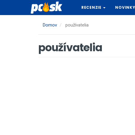
Skočiť
RECENZIE
NOVINK
na
hlavný
obsah
Domov
používatelia
používatelia