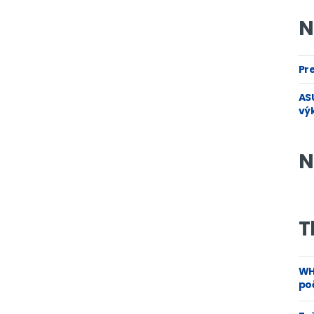
N
Pre
ASU
vý
N
T
WH
poč