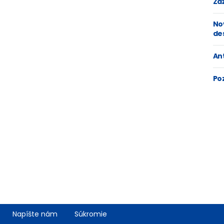
Zaž
No
de
An
Po
Napíšte nám
Súkromie