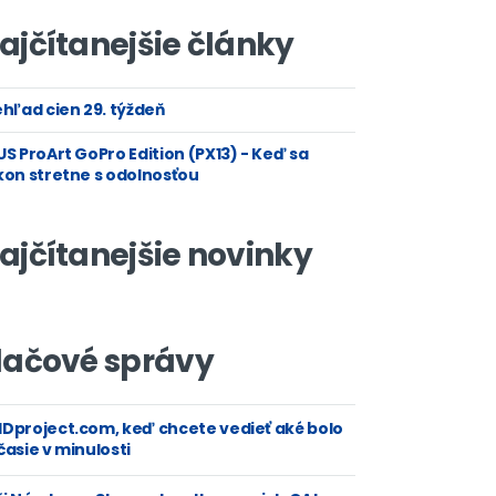
ajčítanejšie články
hľad cien 29. týždeň
S ProArt GoPro Edition (PX13) - Keď sa
kon stretne s odolnosťou
ajčítanejšie novinky
lačové správy
Dproject.com, keď chcete vedieť aké bolo
asie v minulosti