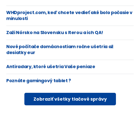
WHDproject.com, keď chcete vedieť aké bolo počasie v
minulosti
Zaži Nórsko na Slovensku s Iterou a ich QA!
Nové počítače domácnostiam ročne ušetria až
desiatky eur
Antiradary, ktoré ušetria Vaše peniaze
Poznáte gamingový tablet ?
Zobraziť všetky tlačové správy