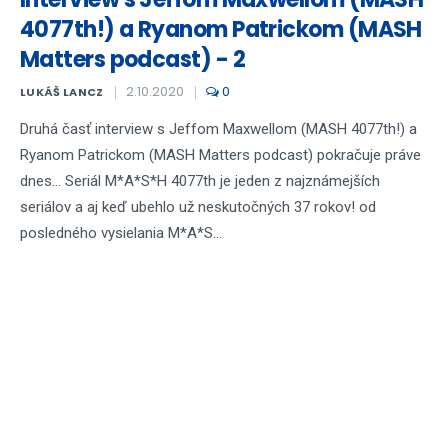
4077th!) a Ryanom Patrickom (MASH
Matters podcast) - 2
2.10.2020
0
LUKÁŠ LANCZ
Druhá časť interview s Jeffom Maxwellom (MASH 4077th!) a
Ryanom Patrickom (MASH Matters podcast) pokračuje práve
dnes... Seriál M*A*S*H 4077th je jeden z najznámejších
seriálov a aj keď ubehlo už neskutočných 37 rokov! od
posledného vysielania M*A*S...