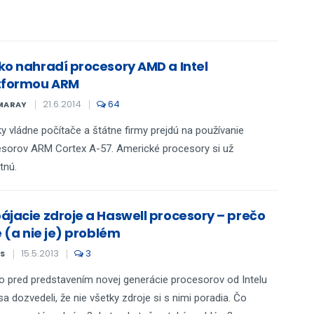
ko nahradí procesory AMD a Intel
tformou ARM
21.6.2014
64
MARAY
y vládne počítače a štátne firmy prejdú na používanie
sorov ARM Cortex A-57. Americké procesory si už
tnú.
ájacie zdroje a Haswell procesory – prečo
e (a nie je) problém
15.5.2013
3
S
o pred predstavením novej generácie procesorov od Intelu
a dozvedeli, že nie všetky zdroje si s nimi poradia. Čo