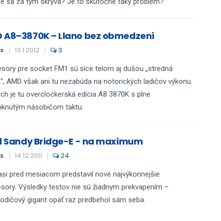
e sa za tým skrýva? Je to skutočne taký problém?
 A8–3870K – Llano bez obmedzení
13.1.2012
3
S
sory pre socket FM1 sú síce telom aj dušou „stredná
a“, AMD však ani tu nezabúda na notorických ladičov výkonu.
ich je tu overclockerská edícia A8 3870K s plne
knutým násobičom taktu.
el Sandy Bridge-E - na maximum
14.12.2011
24
S
 asi pred mesiacom predstavil nové najvýkonnejšie
sory. Výsledky testov nie sú žiadnym prekvapením –
odičový gigant opäť raz predbehol sám seba.