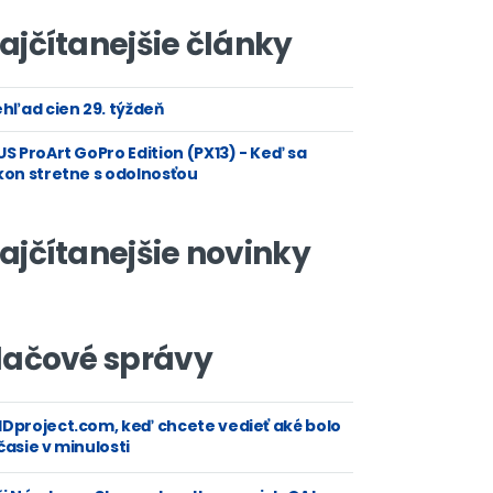
ajčítanejšie články
hľad cien 29. týždeň
S ProArt GoPro Edition (PX13) - Keď sa
kon stretne s odolnosťou
ajčítanejšie novinky
lačové správy
Dproject.com, keď chcete vedieť aké bolo
asie v minulosti