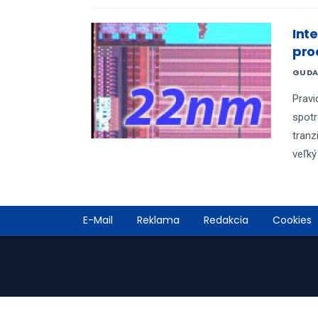
Int
pro
GUDA
Pravi
spotr
tranz
veľký
Footer
E-Mail
Reklama
Redakcia
Cookies
menu