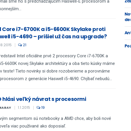
Zaž
nali sme ho s predchádzajúcim Haswell-E procesorom a
konnejším...
No
de
el Core i7-6700K a i5-6600K Skylake proti
An
well i5-4690 – prišiel už čas na upgrade?
.8.2015
21
Po
predstavil Intel oficiálne prvé 2 procesory Core i7-6700K a
i5-6600K novej Skylake architektúry a oba tieto kúsky máme
v teste! Tieto novinky si dobre rozoberieme a porovnáme
 procesorom z generácie Haswell i5-4690. Chýbať nebudú...
 hlási veľký návrat s procesormi
1.1.2015
19
MARAY
ovým segmentom sú notebooky a AMD chce, aby boli nové
veľa viac používané ako doposiaľ.