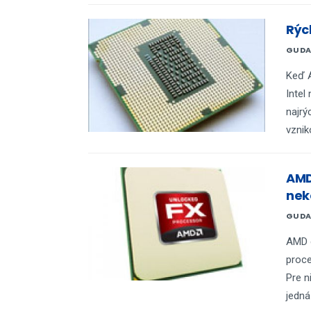
Rých
GUDA
Keď A
Intel
najrý
vznik
AMD
nek
GUDA
AMD d
proce
Pre 
jedná