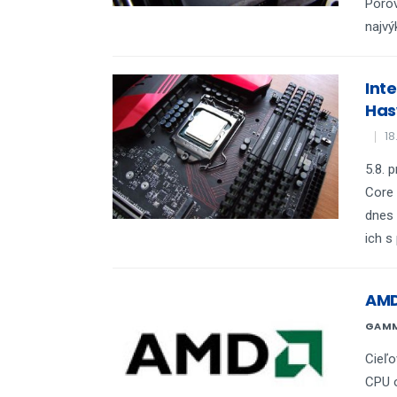
Porov
najvý
Int
Has
18
5.8. 
Core 
dnes 
ich s
AMD
GAM
Cieľ
CPU o