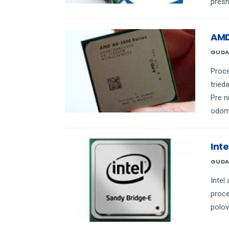
presn
AMD
GUDA
Proce
tried
Pre n
odom
Int
GUDA
Intel
proce
polov