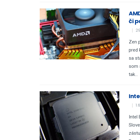
AMD
či 
29
Zen p
pred 
sa st
som s
tak...
Inte
1.
Intel
Slove
zástu