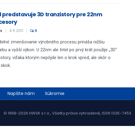
el predstavuje 3D tranzistory pre 22nm
cesory
4.5.2011
8
S
delné zmenšovanie výrobného procesu prináša nižšiu
ebu a vyšší výkon. U 22nm ale Intel po prvý krát použije „3D“
istory, vďaka ktorým nepôjde len o krok vpred, ale skôr o
 skok.
Napíšte nám
Súkromie
© 1999-2026 HWSK s.r.o., Všetky práva vyhradené, ISSN 1335-745X