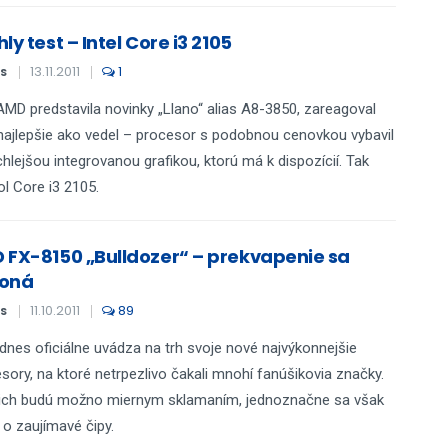
ly test – Intel Core i3 2105
13.11.2011
1
S
MD predstavila novinky „Llano“ alias A8-3850, zareagoval
 najlepšie ako vedel – procesor s podobnou cenovkou vybavil
chlejšou integrovanou grafikou, ktorú má k dispozícií. Tak
ol Core i3 2105.
 FX-8150 „Bulldozer“ – prekvapenie sa
oná
11.10.2011
89
S
nes oficiálne uvádza na trh svoje nové najvýkonnejšie
sory, na ktoré netrpezlivo čakali mnohí fanúšikovia značky.
nich budú možno miernym sklamaním, jednoznačne sa však
 o zaujímavé čipy.