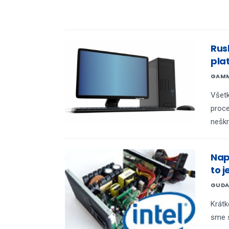
Rus
pla
GAM
Všetk
proce
neškr
Nap
to j
GUDA
Krátk
sme s