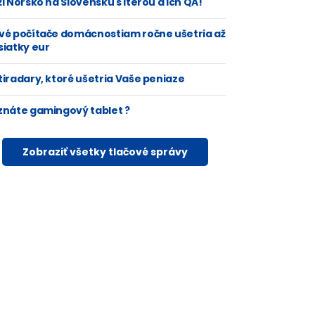
i Nórsko na Slovensku s Iterou a ich QA!
vé počítače domácnostiam ročne ušetria až
siatky eur
tiradary, ktoré ušetria Vaše peniaze
znáte gamingový tablet ?
Zobraziť všetky tlačové správy