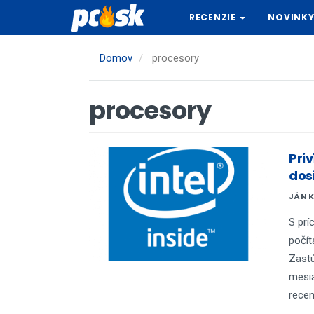
Skočiť
RECENZIE
NOVINK
na
hlavný
obsah
Domov
procesory
procesory
Priv
dosi
JÁN 
S prí
počít
Zastú
mesia
recenz