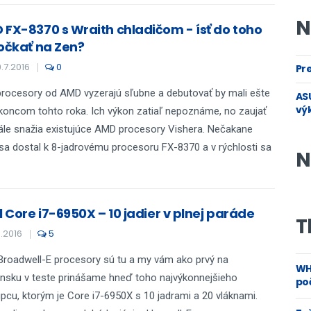
N
 FX-8370 s Wraith chladičom - ísť do toho
počkať na Zen?
.7.2016
0
Pre
rocesory od AMD vyzerajú sľubne a debutovať by mali ešte
ASU
vý
koncom tohto roka. Ich výkon zatiaľ nepoznáme, no zaujať
ále snažia existujúce AMD procesory Vishera. Nečakane
a dostal k 8-jadrovému procesoru FX-8370 a v rýchlosti sa
N
l Core i7-6950X – 10 jadier v plnej paráde
T
6.2016
5
 Broadwell-E procesory sú tu a my vám ako prvý na
WH
nsku v teste prinášame hneď toho najvýkonnejšieho
poč
pcu, ktorým je Core i7-6950X s 10 jadrami a 20 vláknami.