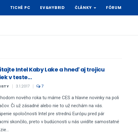
Y
TICHÉ PC
EV&HYBRID
ČLÁNKY
FÓRUM
ítajte Intel Kaby Lake a hneď aj trojicu
ek v teste...
3.1.2017
7
KISTY
chodom nového roka tu máme CES a hlavne novinky na poli
ačov. Či už zásadné alebo nie to už nechám na vás.
penie spoločnosti Intel pre strednú Európu pred pár
cmi skončilo, preto v budúcnosti u nás uvidíte samostatné
ie...