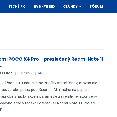
Y
TICHÉ PC
EV&HYBRID
ČLÁNKY
FÓRUM
omi POCO X4 Pro – prezlečený Redmi Note 11
..
3.3.2022
0
Š LANCZ
i a Poco sú u nás známe značky smartfónov, možno nie
 vie, že obe patria pod Xiaomi... Minimálne na papieri
ajú obe značky skvelé parametre za relatívne nízke ceny.
edávno sme v redakcii otestovali Redmi Note 11 Pro so
...