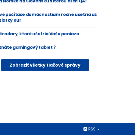
i Nórsko na Slovensku s Iterou a ich QA!
vé počítače domácnostiam ročne ušetria až
siatky eur
tiradary, ktoré ušetria Vaše peniaze
znáte gamingový tablet ?
Zobraziť všetky tlačové správy
Rss
RSS