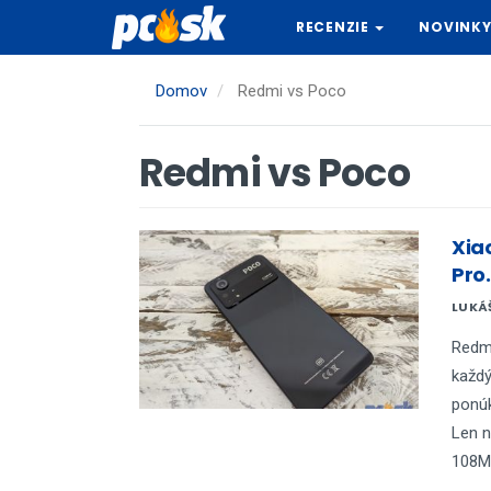
Skočiť
RECENZIE
NOVINK
na
hlavný
obsah
Domov
Redmi vs Poco
Redmi vs Poco
Xia
Pro.
LUKÁ
Redm
každý
ponúk
Len n
108MP