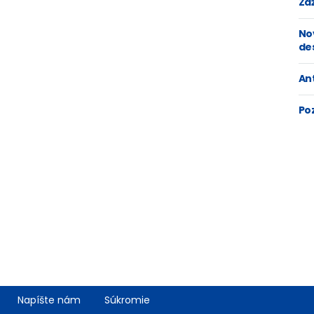
Zaž
No
de
An
Po
Napíšte nám
Súkromie