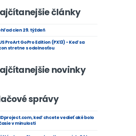
ajčítanejšie články
hľad cien 29. týždeň
S ProArt GoPro Edition (PX13) - Keď sa
kon stretne s odolnosťou
ajčítanejšie novinky
lačové správy
Dproject.com, keď chcete vedieť aké bolo
asie v minulosti