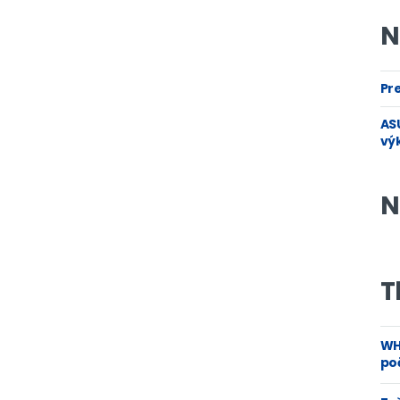
N
Pre
ASU
vý
N
T
WH
poč