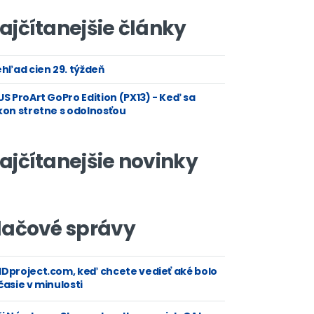
ajčítanejšie články
hľad cien 29. týždeň
S ProArt GoPro Edition (PX13) - Keď sa
kon stretne s odolnosťou
ajčítanejšie novinky
lačové správy
Dproject.com, keď chcete vedieť aké bolo
asie v minulosti