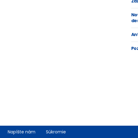
Zaž
No
de
An
Po
Napíšte nám
Súkromie