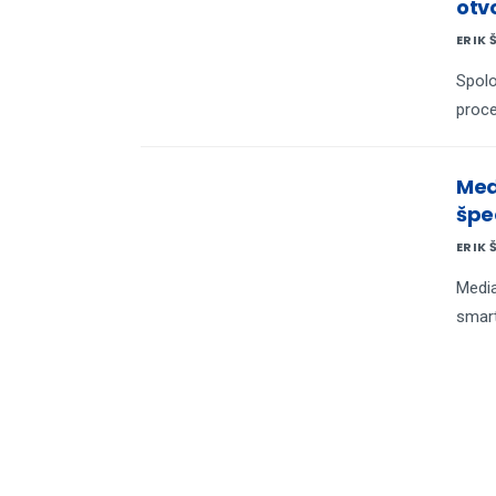
otv
ERIK 
Spolo
proce
Med
špe
ERIK 
Media
smar