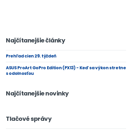
Najčítanejšie články
Prehľad cien 29. týždeň
ASUS ProArt GoPro Edition (PX13) - Keď sa výkon stretne
s odolnosťou
Najčítanejšie novinky
Tlačové správy