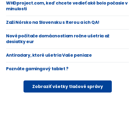
WHDproject.com, keď chcete vedieť aké bolo počasie v
minulosti
Zaži Nórsko na Slovensku s Iterou a ich QA!
Nové počítače domácnostiam ročne ušetria až
desiatky eur
Antiradary, ktoré ušetria Vaše peniaze
Poznáte gamingový tablet ?
Zobraziť všetky tlačové správy