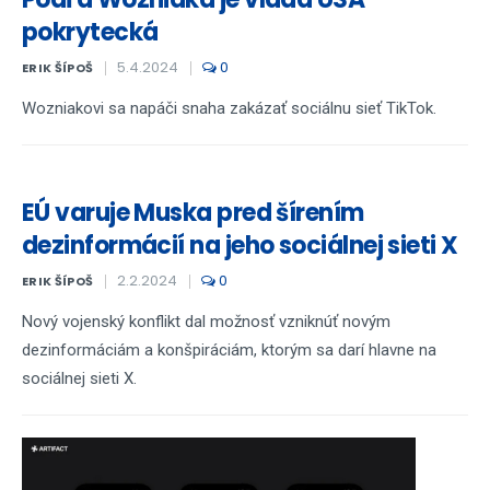
pokrytecká
5.4.2024
0
ERIK ŠÍPOŠ
Wozniakovi sa napáči snaha zakázať sociálnu sieť TikTok.
EÚ varuje Muska pred šírením
dezinformácií na jeho sociálnej sieti X
2.2.2024
0
ERIK ŠÍPOŠ
Nový vojenský konflikt dal možnosť vzniknúť novým
dezinformáciám a konšpiráciám, ktorým sa darí hlavne na
sociálnej sieti X.