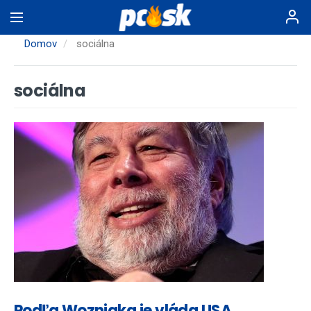
Skočiť
na
hlavný
Domov
sociálna
obsah
sociálna
Podľa Wozniaka je vláda USA