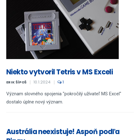
Niekto vytvoril Tetris v MS Exceli
10.1.2024
1
ERIK ŠÍPOŠ
Význam slovného spojenia "pokročilý užívateľ MS Excel"
dostalo úplne nový význam.
Austrália neexistuje! Aspoň podľa