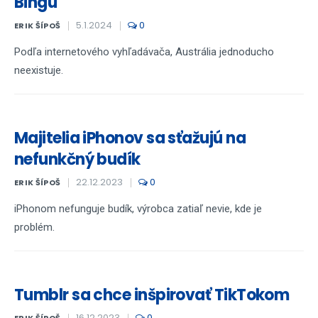
Bingu
5.1.2024
0
ERIK ŠÍPOŠ
Podľa internetového vyhľadávača, Austrália jednoducho
neexistuje.
Majitelia iPhonov sa sťažujú na
nefunkčný budík
22.12.2023
0
ERIK ŠÍPOŠ
iPhonom nefunguje budík, výrobca zatiaľ nevie, kde je
problém.
Tumblr sa chce inšpirovať TikTokom
16.12.2023
0