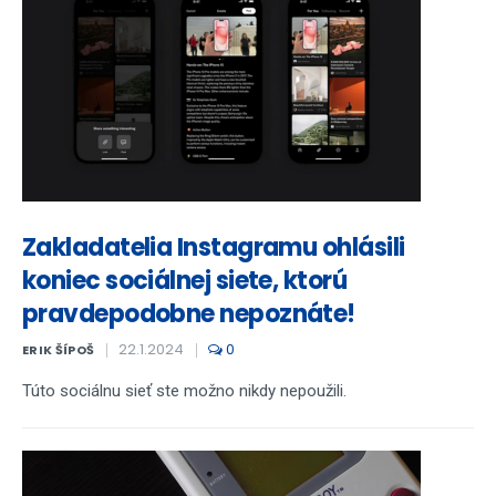
Zakladatelia Instagramu ohlásili
koniec sociálnej siete, ktorú
pravdepodobne nepoznáte!
22.1.2024
0
ERIK ŠÍPOŠ
Túto sociálnu sieť ste možno nikdy nepoužili.