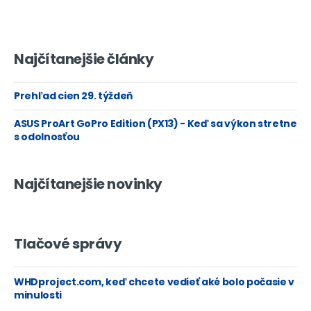
Najčítanejšie články
Prehľad cien 29. týždeň
ASUS ProArt GoPro Edition (PX13) - Keď sa výkon stretne
s odolnosťou
Najčítanejšie novinky
Tlačové správy
WHDproject.com, keď chcete vedieť aké bolo počasie v
minulosti