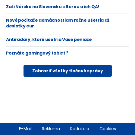
Zaži Nórsko na Slovensku s Iterou a ich QA!
Nové počítače domácnostiam ročne ušetria až
desiatky eur
Antiradary, ktoré ušetria Vaše peniaze
Poznáte gamingový tablet ?
Zobraziť všetky tlačové správy
Footer
E-Mail
Reklama
Redakcia
Cookies
menu