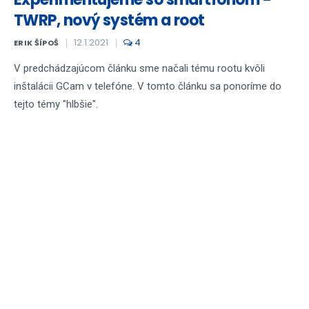
TWRP, nový systém a root
12.1.2021
4
ERIK ŠÍPOŠ
V predchádzajúcom článku sme načali tému rootu kvôli
inštalácii GCam v telefóne. V tomto článku sa ponoríme do
tejto témy "hlbšie".