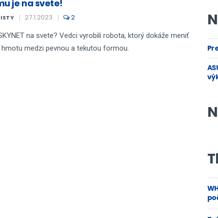
mu je na svete!
N
27.1.2023
2
KISTY
SKYNET na svete? Vedci vyrobili robota, ktorý dokáže meniť
Pre
 hmotu medzi pevnou a tekutou formou.
ASU
vý
N
T
WH
poč