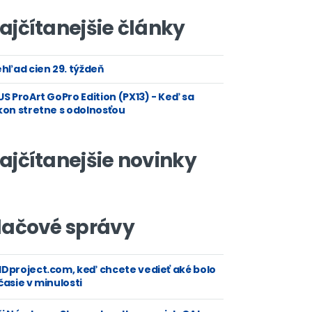
ajčítanejšie články
hľad cien 29. týždeň
S ProArt GoPro Edition (PX13) - Keď sa
kon stretne s odolnosťou
ajčítanejšie novinky
lačové správy
Dproject.com, keď chcete vedieť aké bolo
asie v minulosti