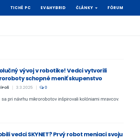
Y
TICHÉ PC
EV&HYBRID
ČLÁNKY
FÓRUM
lučný vývoj v robotike! Vedci vytvorili
roroboty schopné meniť skupenstvo
3.3.2025
0
ŠÍPOŠ
 sa pri návrhu mikrorobotov inšpirovali kolóniami mravcov.
obili vedci SKYNET? Prvý robot meniaci svoju