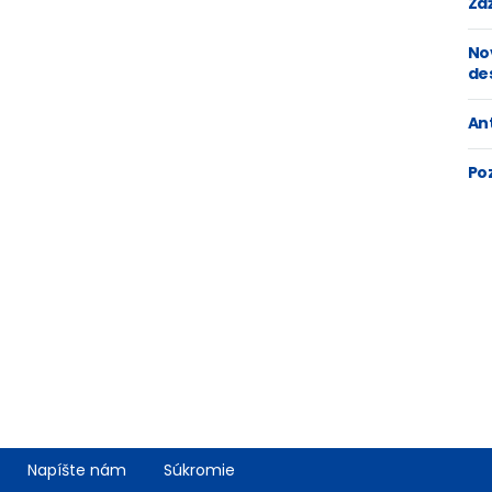
Zaž
No
de
An
Po
Napíšte nám
Súkromie