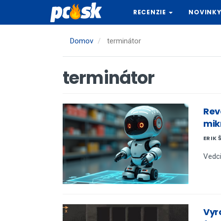
Skočiť
RECENZIE
NOVINK
na
hlavný
obsah
Domov
terminátor
terminátor
Revo
mik
ERIK 
Vedci
Vyr