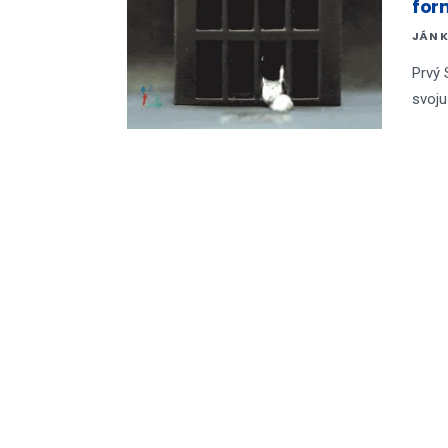
for
JÁN 
Prvý 
svoju