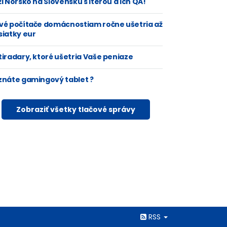
i Nórsko na Slovensku s Iterou a ich QA!
vé počítače domácnostiam ročne ušetria až
siatky eur
tiradary, ktoré ušetria Vaše peniaze
znáte gamingový tablet ?
Zobraziť všetky tlačové správy
Rss
RSS